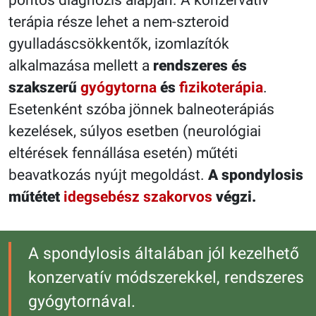
terápia része lehet a nem-szteroid
gyulladáscsökkentők, izomlazítók
alkalmazása mellett a
rendszeres és
szakszerű
gyógytorna
és
fizikoterápia
.
Esetenként szóba jönnek balneoterápiás
kezelések, súlyos esetben (neurológiai
eltérések fennállása esetén) műtéti
beavatkozás nyújt megoldást.
A spondylosis
műtétet
idegsebész szakorvos
végzi.
A spondylosis általában jól kezelhető
konzervatív módszerekkel, rendszeres
gyógytornával.