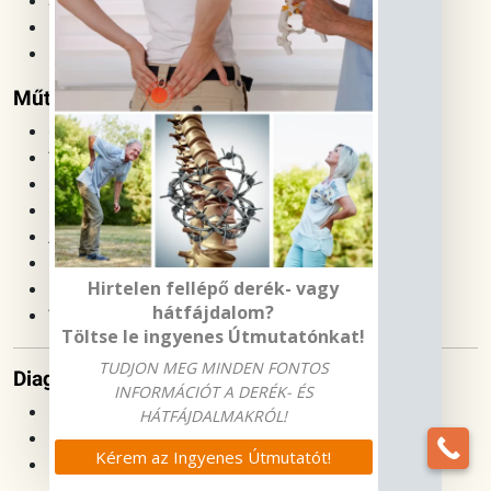
Safe Laser terápia
Nyiroködéma kezelés
Ultrahangos hegkezelés
Műtétek:
Csípőprotézis műtét
Térdprotézis műtét
Elülső keresztszalag pótlás
Meniscus műtét
Alagútszindróma műtét
Dupuytren kontraktúra műtét
Hirtelen fellépő derék- vagy
Rotátorköpeny műtét
hátfájdalom?
Vállprotézis műtét
Töltse le ingyenes Útmutatónkat!
TUDJON MEG MINDEN FONTOS
Diagnosztika:
INFORMÁCIÓT A DERÉK- ÉS
MRI vizsgálat
HÁTFÁJDALMAKRÓL!
Röntgen vizsgálat
Kérem az Ingyenes Útmutatót!
EMG / ENG vizsgálat