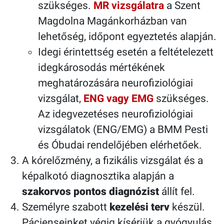
szükséges.
MR vizsgálatra
a Szent
Magdolna Magánkorházban van
lehetőség, időpont egyeztetés alapján.
Idegi érintettség esetén a feltételezett
idegkárosodás mértékének
meghatározására neurofiziológiai
vizsgálat,
ENG vagy EMG
szükséges.
Az idegvezetéses neurofiziológiai
vizsgálatok (ENG/EMG) a BMM Pesti
és Óbudai rendelőjében elérhetőek.
A kórelőzmény, a fizikális vizsgálat és a
képalkotó diagnosztika alapján a
szakorvos pontos diagnózist
állít fel.
Személyre szabott
kezelési terv
készül.
Pácienseinket végig kísérjük a gyógyulás