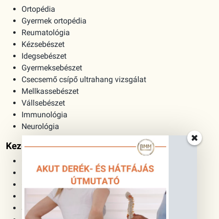
Ortopédia
Gyermek ortopédia
Reumatológia
Kézsebészet
Idegsebészet
Gyermeksebészet
Csecsemő csípő ultrahang vizsgálat
Mellkassebészet
Vállsebészet
Immunológia
Neurológia
Kezelések:
Gyógytorna
Fizioterápia
Gyógymasszázs
Lökéshullám terápia
Szérumterápia