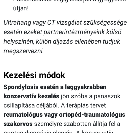
útján!
Ultrahang vagy CT vizsgálat szükségessége
esetén ezeket partnerintézményeink külső
helyszínén, külön díjazás ellenében tudjuk
megszervezni.
Kezelési módok
Spondylosis esetén a leggyakrabban
konzervatív kezelés
jön szóba a panaszok
csillapítása céljából. A terápiás tervet
reumatológus vagy ortopéd-traumatológus
szakorvos
személyre szabottan állítja fel a
pontos diagnózis alapján. A konzervatív