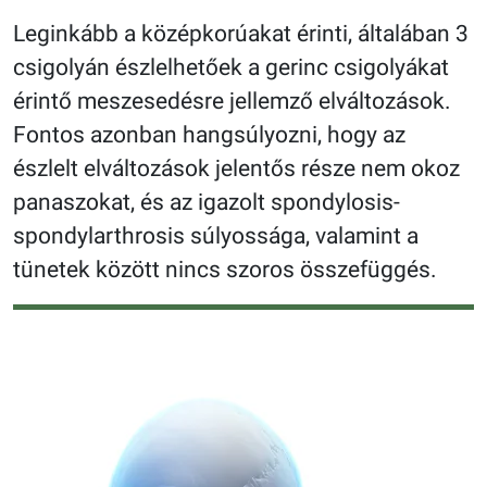
Leginkább a középkorúakat érinti, általában 3
csigolyán észlelhetőek a gerinc csigolyákat
érintő meszesedésre jellemző elváltozások.
Fontos azonban hangsúlyozni, hogy az
észlelt elváltozások jelentős része nem okoz
panaszokat, és az igazolt spondylosis-
spondylarthrosis súlyossága, valamint a
tünetek között nincs szoros összefüggés.