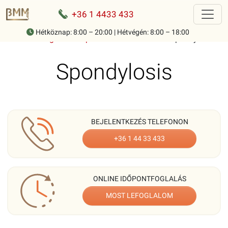
+36 1 4433 433
Hétköznap: 8:00 – 20:00 | Hétvégén: 8:00 – 18:00
Home
-
Mozgásszervi panaszok ismertetése
-
Spondylosis
Spondylosis
BEJELENTKEZÉS TELEFONON
+36 1 44 33 433
ONLINE IDŐPONTFOGLALÁS
MOST LEFOGLALOM