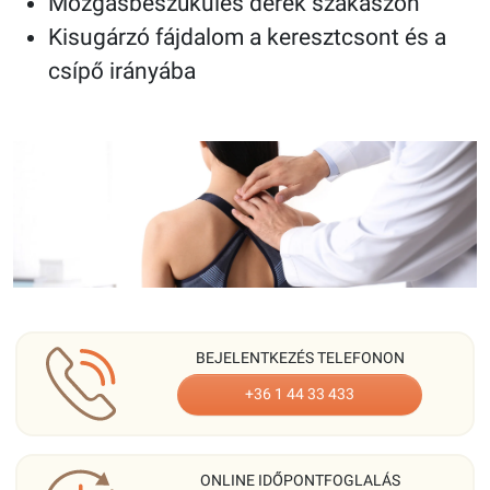
Mozgásbeszűkülés derék szakaszon
Kisugárzó fájdalom a keresztcsont és a
csípő irányába
BEJELENTKEZÉS TELEFONON
+36 1 44 33 433
ONLINE IDŐPONTFOGLALÁS