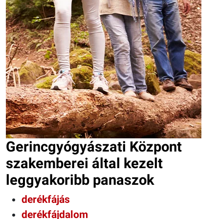
Gerincgyógyászati Központ
szakemberei által kezelt
leggyakoribb panaszok
derékfájás
derékfájdalom