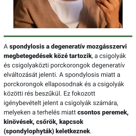
A
spondylosis a degeneratív mozgásszervi
megbetegedések közé tartozik
, a csigolyák
és csigolyaközti porckorongok degeneratív
elváltozását jelenti. A spondylosis miatt a
porckorongok ellaposodnak és a csigolyák
közötti rés beszűkül. Ez fokozott
igénybevételt jelent a csigolyák számára,
melyeken a terhelés miatt
csontos peremek,
kinövések, csőrök, kapcsok
(spondylophyták) keletkeznek
.