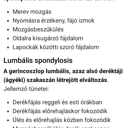
Merev mozgás
Nyomásra érzékeny, fájó izmok
Mozgásbeszűkülés
Oldalra kisugárzó fájdalom
Lapockák közötti szúró fájdalom
Lumbális spondylosis
A gerincoszlop lumbális, azaz alsó deréktáji
(ágyéki) szakaszán létrejött elváltozás
.
Jellemző tünetei:
Derékfájás reggeli és esti órákban
Derékfájás előrehajláskor fokozódik
Ülés és előrehajlás közben fokozódik