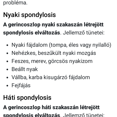
probléma.
Nyaki spondylosis
A gerincoszlop nyaki szakaszán létrejött
spondylosis elváltozás
. Jellemző tünetei:
Nyaki fájdalom (tompa, éles vagy nyilalló)
Nehézkes, beszűkült nyaki mozgás
Feszes, merev, görcsös nyakizom
Beállt nyak
Vállba, karba kisugárzó fájdalom
Fejfájás
Háti spondylosis
A gerincoszlop háti szakaszán létrejött
spondylosis elváltozás
. Jellemző tünetei: