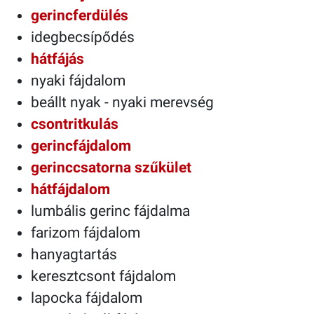
gerincferdülés
idegbecsípődés
hátfájás
nyaki fájdalom
beállt nyak - nyaki merevség
csontritkulás
gerincfájdalom
gerinccsatorna szűkület
hátfájdalom
lumbális gerinc fájdalma
farizom fájdalom
hanyagtartás
keresztcsont fájdalom
lapocka fájdalom