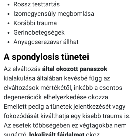
Rossz testtartás
Izomegyensúly megbomlása
Korábbi trauma
Gerincbetegségek
Anyagcserezavar állhat
A spondylosis tünetei
Az elváltozás
által okozott panaszok
kialakulása általában kevésbé függ az
elváltozások mértékétől, inkább a csontos
degenerációk elhelyezkedése okozza.
Emellett pedig a tünetek jelentkezését vagy
fokozódását kiválthatja egy kisebb trauma is.
Az esetek többségében ez végtagokba nem
sugárzó,
lokalizált fájdalmat
okoz.