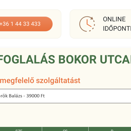
ONLINE
+36 1 44 33 433
IDŐPONT
FOGLALÁS BOKOR UTCA
 megfelelő szolgáltatást