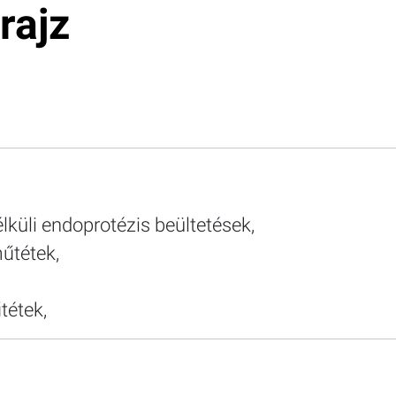
rajz
lküli endoprotézis beültetések,
műtétek,
tétek,