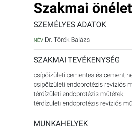
Szakmai önélet
SZEMÉLYES ADATOK
Dr. Török Balázs
NÉV
SZAKMAI TEVÉKENYSÉG
csípőízületi cementes és cement né
csípőízületi endoprotézis revíziós 
térdízületi endoprotézis műtétek,
térdízületi endoprotézis revíziós mű
MUNKAHELYEK