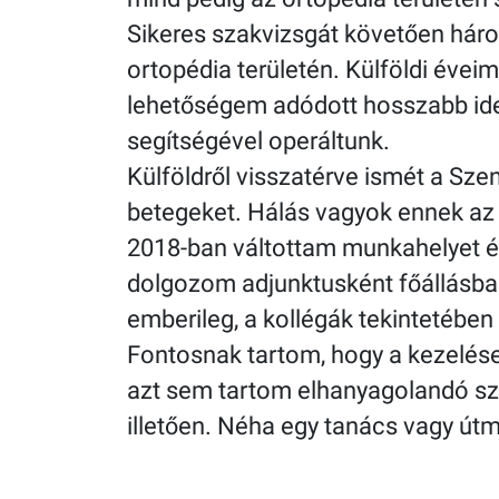
Sikeres szakvizsgát követően háro
ortopédia területén. Külföldi éveim
lehetőségem adódott hosszabb idei
segítségével operáltunk.
Külföldről visszatérve ismét a Sz
betegeket. Hálás vagyok ennek az 
2018-ban váltottam munkahelyet és
dolgozom adjunktusként főállásban
emberileg, a kollégák tekintetében
Fontosnak tartom, hogy a kezelés
azt sem tartom elhanyagolandó sze
illetően. Néha egy tanács vagy útm