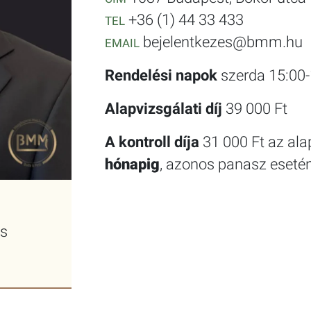
+36 (1) 44 33 433
TEL
bejelentkezes@bmm.hu
EMAIL
Rendelési napok
szerda 15:00-
Alapvizsgálati díj
39 000 Ft
A kontroll díja
31 000 Ft az ala
hónapig
, azonos panasz esetén
us