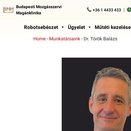
Budapesti Mozgásszervi
|
+36 1 4433 433
Magánklinika
Robotsebészet
Ügyelet
Műtéti kezelése
Home
-
Munkatársaink
-
Dr. Török Balázs