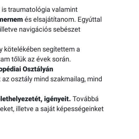
 is traumatológia valamint
smernem
és elsajátítanom. Egyúttal
illetve navigációs sebészet
y kötelékében segítettem a
am tőlük az évek során.
opédiai Osztályán
z az osztály mind szakmailag, mind
lethelyezetét, igényeit.
Továbbá
et, illetve a saját képességeinket