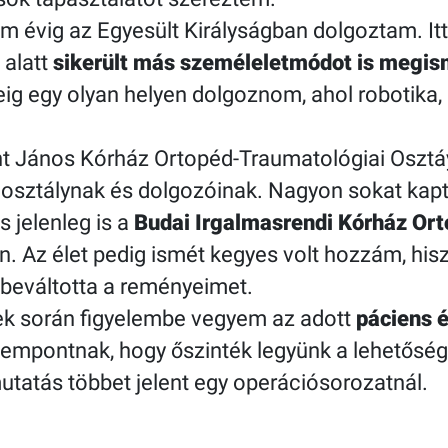
m évig az Egyesült Királyságban dolgoztam. Itt
 alatt
sikerült más személeletmódot is megi
g egy olyan helyen dolgoznom, ahol robotika, 
ent János Kórház Ortopéd-Traumatológiai Osztá
osztálynak és dolgozóinak. Nagyon sokat kapt
 jelenleg is a
Budai Irgalmasrendi Kórház Ort
. Az élet pedig ismét kegyes volt hozzám, his
 beváltotta a reményeimet.
ek során figyelembe vegyem az adott
páciens é
mpontnak, hogy őszinték legyünk a lehetőségek
utatás többet jelent egy operációsorozatnál.