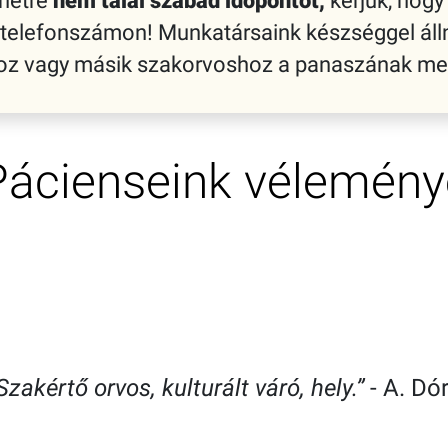
 hétre
nem talál szabad időpontot,
kérjük, hogy 
 telefonszámon! Munkatársaink készséggel áll
shoz vagy másik szakorvoshoz a panaszának me
Pácienseink vélemény
Szakértő orvos, kulturált váró, hely.”
- A. Dó