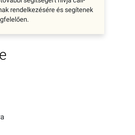
további segítségért hívja call-
nak rendelkezésére és segítenek
gfelelően.
e
ra