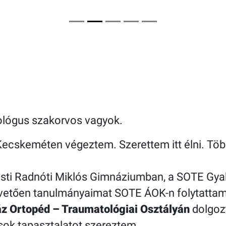
ológus szakorvos vagyok.
Kecskeméten végeztem. Szerettem itt élni. Tö
sti Radnóti Miklós Gimnáziumban, a SOTE Gya
követően tanulmányaimat SOTE ÁOK-n folytattam
z Ortopéd – Traumatológiai Osztályán
dolgozt
 sok tapasztalatot szereztem.