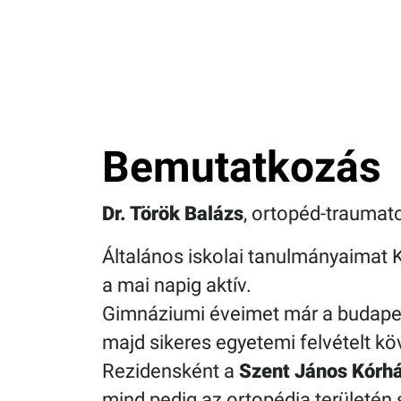
Bemutatkozás
Dr. Török Balázs
, ortopéd-traumat
Általános iskolai tanulmányaimat 
a mai napig aktív.
Gimnáziumi éveimet már a budape
majd sikeres egyetemi felvételt 
Rezidensként a
Szent János Kórhá
mind pedig az ortopédia területén