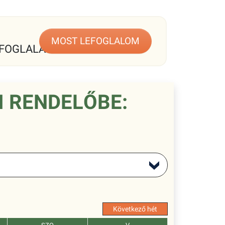
MOST LEFOGLALOM
FOGLALÁS
I RENDELŐBE:
Következő hét