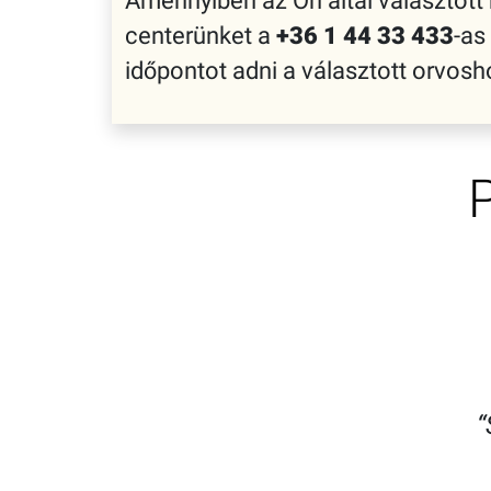
Amennyiben az Ön által választott
centerünket a
+36 1 44 33 433
-as
időpontot adni a választott orvo
“