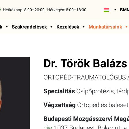
BMM
Hétköznap:
8:00–20:00
|
Hétvégén:
8:00–18:00
k
Szakrendelések
Kezelések
Munkatársaink
Dr. Török Balázs
ORTOPÉD-TRAUMATOLÓGUS 
Specialitás
Csípőprotézis, térd
Végzettség
Ortopéd és baleset
Budapesti Mozgásszervi Magá
1037 Budapest, Bokor utca 
CÍM