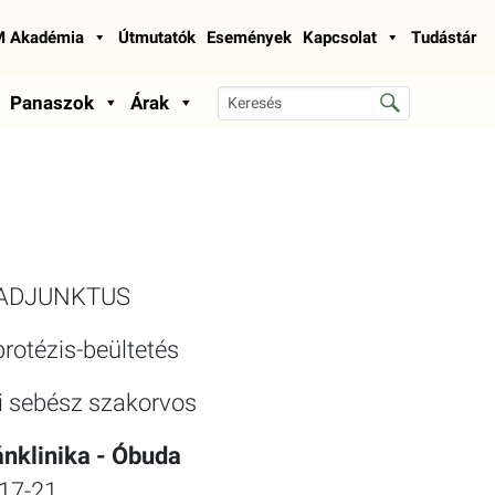
 Akadémia
Útmutatók
Események
Kapcsolat
Tudástár
Panaszok
Árak
ADJUNKTUS
protézis-beültetés
i sebész szakorvos
nklinika - Óbuda
17-21.