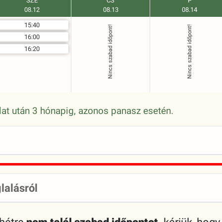
SZE
CS
P
08.12
08.13
08.14
15:40
Nincs szabad időpont!
Nincs szabad időpont!
16:00
16:20
álat után 3 hónapig, azonos panasz esetén.
lalásról