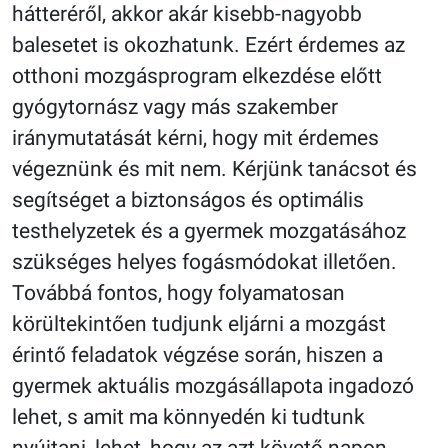
hátteréről, akkor akár kisebb-nagyobb
balesetet is okozhatunk. Ezért érdemes az
otthoni mozgásprogram elkezdése előtt
gyógytornász vagy más szakember
iránymutatását kérni, hogy mit érdemes
végeznünk és mit nem. Kérjünk tanácsot és
segítséget a biztonságos és optimális
testhelyzetek és a gyermek mozgatásához
szükséges helyes fogásmódokat illetően.
Továbbá fontos, hogy folyamatosan
körültekintően tudjunk eljárni a mozgást
érintő feladatok végzése során, hiszen a
gyermek aktuális mozgásállapota ingadozó
lehet, s amit ma könnyedén ki tudtunk
nyújtani, lehet, hogy az azt követő napon