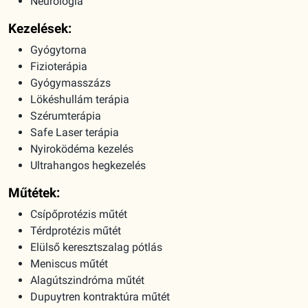
Neurológia
Kezelések:
Gyógytorna
Fizioterápia
Gyógymasszázs
Lökéshullám terápia
Szérumterápia
Safe Laser terápia
Nyiroködéma kezelés
Ultrahangos hegkezelés
Műtétek:
Csípőprotézis műtét
Térdprotézis műtét
Elülső keresztszalag pótlás
Meniscus műtét
Alagútszindróma műtét
Dupuytren kontraktúra műtét