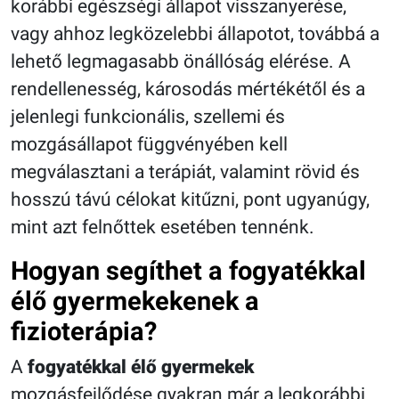
korábbi egészségi állapot visszanyerése,
vagy ahhoz legközelebbi állapotot, továbbá a
lehető legmagasabb önállóság elérése. A
rendellenesség, károsodás mértékétől és a
jelenlegi funkcionális, szellemi és
mozgásállapot függvényében kell
megválasztani a terápiát, valamint rövid és
hosszú távú célokat kitűzni, pont ugyanúgy,
mint azt felnőttek esetében tennénk.
Hogyan segíthet a fogyatékkal
élő gyermekekenek a
fizioterápia?
A
fogyatékkal élő gyermekek
mozgásfejlődése gyakran már a legkorábbi