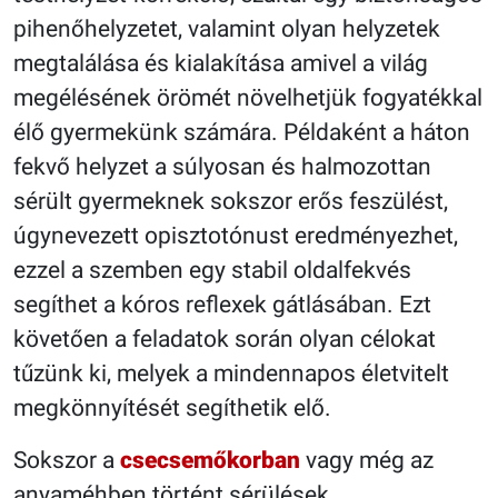
pihenőhelyzetet, valamint olyan helyzetek
megtalálása és kialakítása amivel a világ
megélésének örömét növelhetjük fogyatékkal
élő gyermekünk számára. Példaként a háton
fekvő helyzet a súlyosan és halmozottan
sérült gyermeknek sokszor erős feszülést,
úgynevezett opisztotónust eredményezhet,
ezzel a szemben egy stabil oldalfekvés
segíthet a kóros reflexek gátlásában. Ezt
követően a feladatok során olyan célokat
tűzünk ki, melyek a mindennapos életvitelt
megkönnyítését segíthetik elő.
Sokszor a
csecsemőkorban
vagy még az
anyaméhben történt sérülések