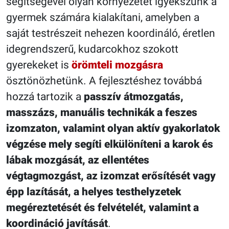
segítségével olyan környezetet igyekszünk a
gyermek számára kialakítani, amelyben a
saját testrészeit nehezen koordináló, éretlen
idegrendszerű, kudarcokhoz szokott
gyerekeket is
örömteli mozgásra
ösztönözhetünk. A fejlesztéshez továbbá
hozzá tartozik a
passzív átmozgatás,
masszázs, manuális technikák a feszes
izomzaton, valamint olyan aktív gyakorlatok
végzése mely segíti elkülöníteni a karok és
lábak mozgását, az ellentétes
végtagmozgást, az izomzat erősítését vagy
épp lazítását, a helyes testhelyzetek
megéreztetését és felvételét, valamint a
koordináció javítását
.