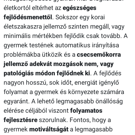
életkortól eltérhet az
egészséges
fejlődésmenettől
. Sokszor egy korai
életszakaszra jellemző szinten megáll, vagy
minimális mértékben fejlődik csak tovább. A
gyermek testének automatikus irányítása
problémákba ütközik és a
csecsemőkorra
jellemző adekvát mozgások nem, vagy
patológiás módon fejlődnek ki
. A fejlődés
nagyon hosszú, sok időt, energiát igénylő
folyamat a gyermek és környezete számára
egyaránt. A lehető legmagasabb önállóság
elérése céljából viszont
folyamatos
fejlesztésre
szorulnak. Fontos, hogy a
gyermek
motiváltságát
a legmagasabb