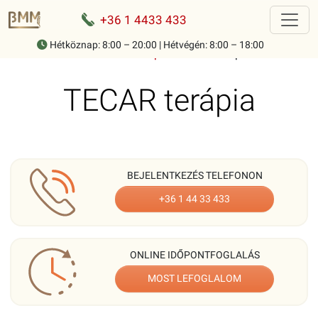
+36 1 4433 433
Hétköznap: 8:00 – 20:00 | Hétvégén: 8:00 – 18:00
Home
-
Kezelések
-
Fizikoterápia
-
TECAR terápia
TECAR terápia
BEJELENTKEZÉS TELEFONON
+36 1 44 33 433
ONLINE IDŐPONTFOGLALÁS
MOST LEFOGLALOM