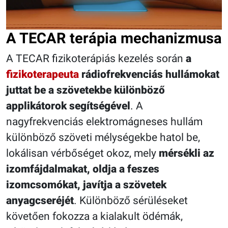
A TECAR terápia mechanizmusa
A TECAR fizikoterápiás kezelés során
a
fizikoterapeuta
rádiofrekvenciás hullámokat
juttat be a szövetekbe különböző
applikátorok segítségével
. A
nagyfrekvenciás elektromágneses hullám
különböző szöveti mélységekbe hatol be,
lokálisan vérbőséget okoz, mely
mérsékli az
izomfájdalmakat, oldja a feszes
izomcsomókat, javítja a szövetek
anyagcseréjét
. Különböző sérüléseket
követően fokozza a kialakult ödémák,