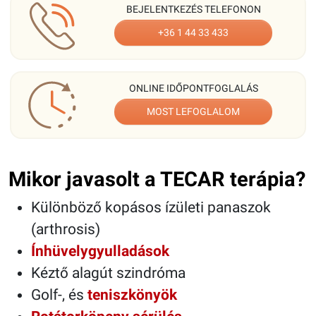
BEJELENTKEZÉS TELEFONON
+36 1 44 33 433
ONLINE IDŐPONTFOGLALÁS
MOST LEFOGLALOM
Mikor javasolt a TECAR terápia?
Különböző kopásos ízületi panaszok
(arthrosis)
Ínhüvelygyulladások
Kéztő alagút szindróma
Golf-, és
teniszkönyök