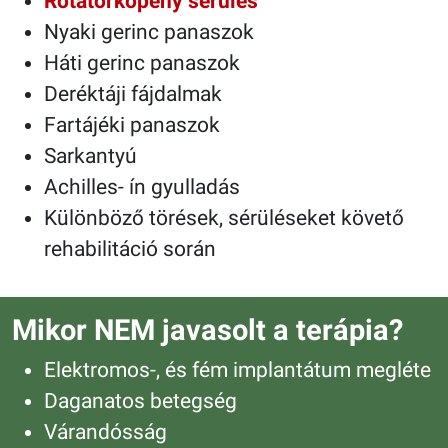
Rotátorköpeny sérülés
Nyaki gerinc panaszok
Háti gerinc panaszok
Deréktáji fájdalmak
Fartájéki panaszok
Sarkantyú
Achilles- ín gyulladás
Különböző törések, sérüléseket követő
rehabilitáció során
Mikor NEM javasolt a terápia?
Elektromos-, és fém implantátum megléte
Daganatos betegség
Várandósság