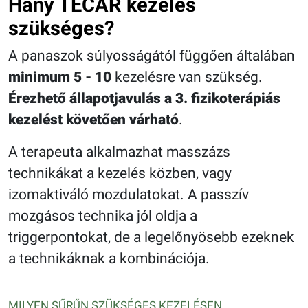
Hány TECAR kezelés
szükséges?
A panaszok súlyosságától függően általában
minimum 5 - 10
kezelésre van szükség.
Érezhető állapotjavulás a 3. fizikoterápiás
kezelést követően várható
.
A terapeuta alkalmazhat masszázs
technikákat a kezelés közben, vagy
izomaktiváló mozdulatokat. A passzív
mozgásos technika jól oldja a
triggerpontokat, de a legelőnyösebb ezeknek
a technikáknak a kombinációja.
MILYEN SŰRŰN SZÜKSÉGES KEZELÉSEN