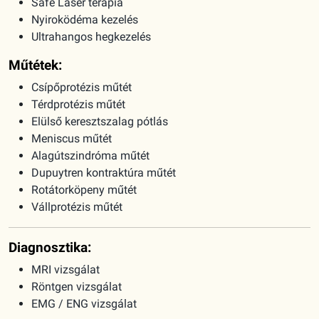
Safe Laser terápia
Nyiroködéma kezelés
Ultrahangos hegkezelés
Műtétek:
Csípőprotézis műtét
Térdprotézis műtét
Elülső keresztszalag pótlás
Meniscus műtét
Alagútszindróma műtét
Dupuytren kontraktúra műtét
Rotátorköpeny műtét
Vállprotézis műtét
Diagnosztika:
MRI vizsgálat
Röntgen vizsgálat
EMG / ENG vizsgálat