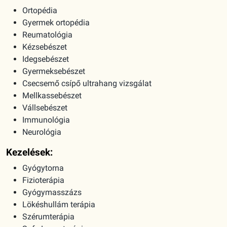
Ortopédia
Gyermek ortopédia
Reumatológia
Kézsebészet
Idegsebészet
Gyermeksebészet
Csecsemő csípő ultrahang vizsgálat
Mellkassebészet
Vállsebészet
Immunológia
Neurológia
Kezelések:
Gyógytorna
Fizioterápia
Gyógymasszázs
Lökéshullám terápia
Szérumterápia