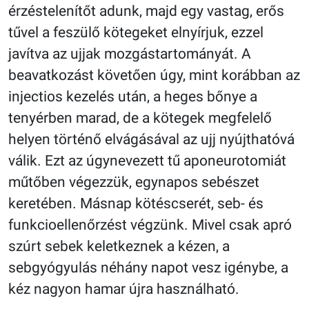
érzéstelenítőt adunk, majd egy vastag, erős
tűvel a feszülő kötegeket elnyírjuk, ezzel
javítva az ujjak mozgástartományát. A
beavatkozást követően úgy, mint korábban az
injectios kezelés után, a heges bőnye a
tenyérben marad, de a kötegek megfelelő
helyen történő elvágásával az ujj nyújthatóvá
válik. Ezt az úgynevezett tű aponeurotomiát
műtőben végezzük, egynapos sebészet
keretében. Másnap kötéscserét, seb- és
funkcioellenőrzést végzünk. Mivel csak apró
szúrt sebek keletkeznek a kézen, a
sebgyógyulás néhány napot vesz igénybe, a
kéz nagyon hamar újra használható.