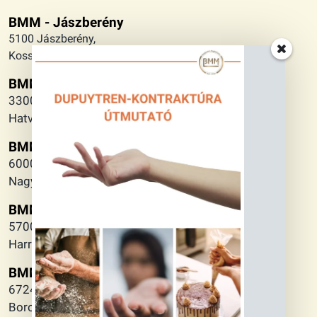
BMM - Jászberény
5100 Jászberény,
Kossuth Lajos utca 5.
BMM - Eger
3300 Eger,
Hatvani Kapu tér 7.
BMM - Kecskemét
6000 Kecskemét,
Nagykőrösi utca 2.
BMM - Gyula
5700 Gyula,
Harruckern tér 3.
BMM - Szeged
6724 Szeged
Boros József köz 1.