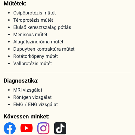
Műtétek:
Csípőprotézis műtét
Térdprotézis műtét
Elülső keresztszalag pótlás
Meniscus műtét
Alagútszindróma műtét
Dupuytren kontraktúra műtét
Rotátorköpeny műtét
Vállprotézis műtét
Diagnosztika:
MRI vizsgálat
Röntgen vizsgálat
EMG / ENG vizsgálat
Kövessen minket: