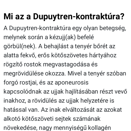
Mi az a Dupuytren-kontraktúra?
A Dupuytren-kontraktúra egy olyan betegség,
melynek során a kézujj(ak) befelé
görbül(nek). A behajlást a tenyér bőrét az
alatta fekvő, erős kötőszövetes hártyához
rögzítő rostok megvastagodása és
megrövidülése okozza. Mivel a tenyér szóban
forgó rostjai, és az aponeurosis
kapcsolódnak az ujjak hajlításában részt vevő
inakhoz, a rövidülés az ujjak helyzetére is
hatással van. Az inak elváltozását az azokat
alkotó kötőszöveti sejtek számának
növekedése, nagy mennyiségű kollagén