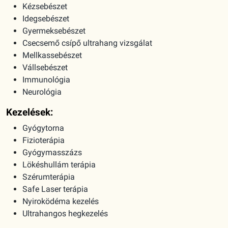
Kézsebészet
Idegsebészet
Gyermeksebészet
Csecsemő csípő ultrahang vizsgálat
Mellkassebészet
Vállsebészet
Immunológia
Neurológia
Kezelések:
Gyógytorna
Fizioterápia
Gyógymasszázs
Lökéshullám terápia
Szérumterápia
Safe Laser terápia
Nyiroködéma kezelés
Ultrahangos hegkezelés