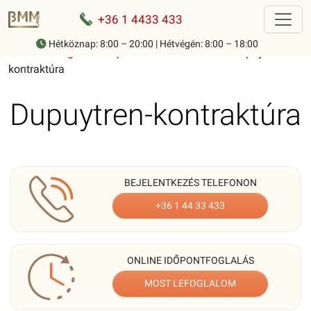
+36 1 4433 433
Hétköznap: 8:00 – 20:00 | Hétvégén: 8:00 – 18:00
Home
-
Mozgásszervi panaszok ismertetése
-
Dupuytren-
kontraktúra
Dupuytren-kontraktúra
BEJELENTKEZÉS TELEFONON
+36 1 44 33 433
ONLINE IDŐPONTFOGLALÁS
MOST LEFOGLALOM