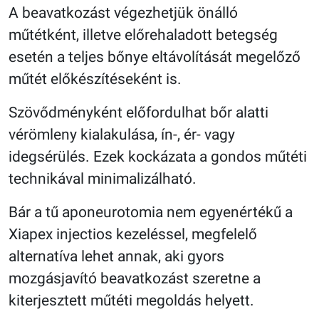
A beavatkozást végezhetjük önálló
műtétként, illetve előrehaladott betegség
esetén a teljes bőnye eltávolítását megelőző
műtét előkészítéseként is.
Szövődményként előfordulhat bőr alatti
vérömleny kialakulása, ín-, ér- vagy
idegsérülés. Ezek kockázata a gondos műtéti
technikával minimalizálható.
Bár a tű aponeurotomia nem egyenértékű a
Xiapex injectios kezeléssel, megfelelő
alternatíva lehet annak, aki gyors
mozgásjavító beavatkozást szeretne a
kiterjesztett műtéti megoldás helyett.