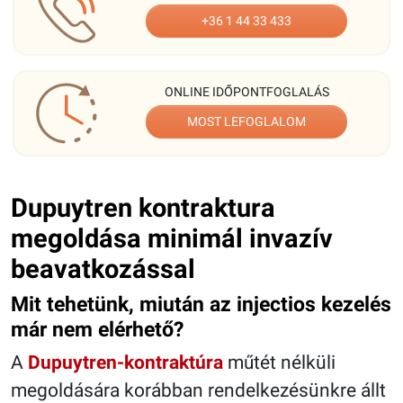
+36 1 44 33 433
ONLINE IDŐPONTFOGLALÁS
MOST LEFOGLALOM
Dupuytren kontraktura
megoldása minimál invazív
beavatkozással
Mit tehetünk, miután az injectios kezelés
már nem elérhető?
A
Dupuytren-kontraktúra
műtét nélküli
megoldására korábban rendelkezésünkre állt