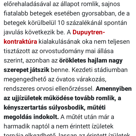
előrehaladásával az állapot romlik, sajnos
fiatalabb betegek esetében gyorsabban, de a
betegek körülbelül 10 százalékánál spontán
javulás következik be. A
Dupuytren-
kontraktúra
kialakulásának oka nem teljesen
tisztázott az orvostudomány mai állása
szerint, azonban az
örökletes hajlam nagy
szerepet játszik
benne. Kezdeti stádiumban
megengedhető az óvatos várakozás,
rendszeres orvosi ellenőrzéssel.
Amennyiben
az ujjízületek működése tovább romlik, a
kényszertartás súlyosbodik, műtéti
megoldás indokolt.
A műtét után már a
harmadik naptól a nem érintett ízületek
tornája elkezdhető, lassan az érintett ízületek