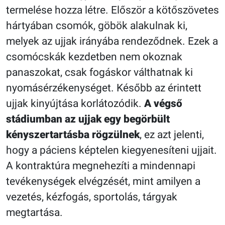
termelése hozza létre. Először a kötőszövetes
hártyában csomók, göbök alakulnak ki,
melyek az ujjak irányába rendeződnek. Ezek a
csomócskák kezdetben nem okoznak
panaszokat, csak fogáskor válthatnak ki
nyomásérzékenységet. Később az érintett
ujjak kinyújtása korlátozódik.
A végső
stádiumban az ujjak egy begörbült
kényszertartásba rögzülnek
, ez azt jelenti,
hogy a páciens képtelen kiegyenesíteni ujjait.
A kontraktúra megnehezíti a mindennapi
tevékenységek elvégzését, mint amilyen a
vezetés, kézfogás, sportolás, tárgyak
megtartása.