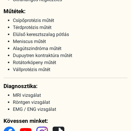
Műtétek:
Csípőprotézis műtét
Térdprotézis műtét
Elülső keresztszalag pótlás
Meniscus műtét
Alagútszindróma műtét
Dupuytren kontraktúra műtét
Rotátorköpeny műtét
Vállprotézis műtét
Diagnosztika:
MRI vizsgálat
Röntgen vizsgálat
EMG / ENG vizsgálat
Kövessen minket: