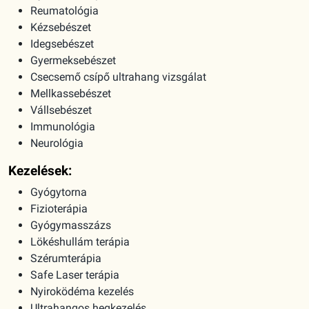
Reumatológia
Kézsebészet
Idegsebészet
Gyermeksebészet
Csecsemő csípő ultrahang vizsgálat
Mellkassebészet
Vállsebészet
Immunológia
Neurológia
Kezelések:
Gyógytorna
Fizioterápia
Gyógymasszázs
Lökéshullám terápia
Szérumterápia
Safe Laser terápia
Nyiroködéma kezelés
Ultrahangos hegkezelés