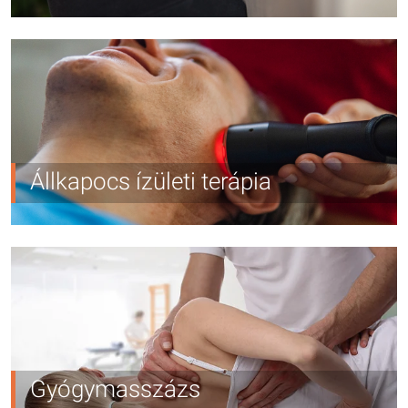
Állkapocs ízületi terápia
Gyógymasszázs