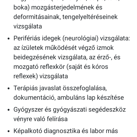
boka) mozgásterjedelmének és
deformitásainak, tengelyeltéréseinek
vizsgálata
Perifériás idegek (neurológiai) vizsgálata:
az ízületek működését végző izmok
beidegzésének vizsgálata, az érző-, és
mozgató reflexkör (saját és kóros
reflexek) vizsgálata
Terápiás javaslat összefoglalása,
dokumentáció, ambuláns lap készítése
Gyógyszer és gyógyászati segédeszköz
vényre való felírása
Képalkotó diagnosztika és labor más