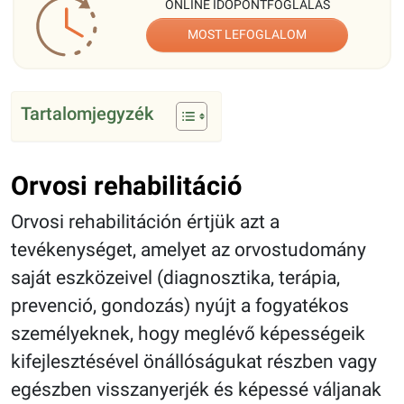
ONLINE IDŐPONTFOGLALÁS
MOST LEFOGLALOM
Tartalomjegyzék
Orvosi rehabilitáció
Orvosi rehabilitáción értjük azt a
tevékenységet, amelyet az orvostudomány
saját eszközeivel (diagnosztika, terápia,
prevenció, gondozás) nyújt a fogyatékos
személyeknek, hogy meglévő képességeik
kifejlesztésével önállóságukat részben vagy
egészben visszanyerjék és képessé váljanak