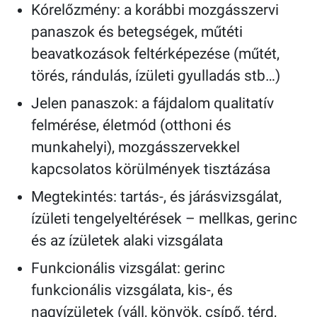
Kórelőzmény: a korábbi mozgásszervi
panaszok és betegségek, műtéti
beavatkozások feltérképezése (műtét,
törés, rándulás, ízületi gyulladás stb…)
Jelen panaszok: a fájdalom qualitatív
felmérése, életmód (otthoni és
munkahelyi), mozgásszervekkel
kapcsolatos körülmények tisztázása
Megtekintés: tartás-, és járásvizsgálat,
ízületi tengelyeltérések – mellkas, gerinc
és az ízületek alaki vizsgálata
Funkcionális vizsgálat: gerinc
funkcionális vizsgálata, kis-, és
nagyízületek (váll, könyök, csípő, térd,