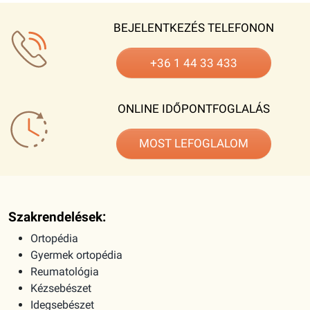
+36 1 44 33 433
ONLINE IDŐPONTFOGLALÁS
MOST LEFOGLALOM
Szakrendelések:
Ortopédia
Gyermek ortopédia
Reumatológia
Kézsebészet
Idegsebészet
Gyermeksebészet
Csecsemő csípő ultrahang vizsgálat
Mellkassebészet