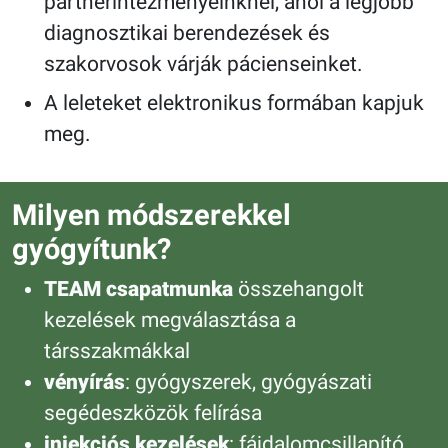
partnerintézményeinknél, ahol a legjobb
diagnosztikai berendezések és
szakorvosok várják pácienseinket.
A leleteket elektronikus formában kapjuk
meg.
Milyen módszerekkel
gyógyítunk?
TEAM csapatmunka
összehangolt
kezelések megválasztása a
társszakmákkal
vényírás
: gyógyszerek, gyógyászati
segédeszközök felírása
injekciós kezelések
: fájdalomcsillapító,