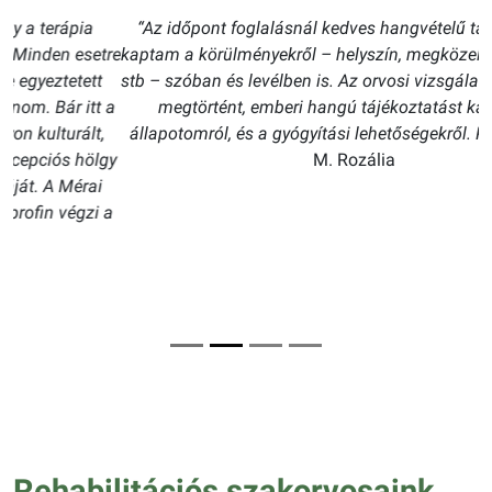
“Az időpont foglalásnál kedves hangvételű tájékoztatást
kaptam a körülményekről – helyszín, megközelítés, parkolás,
stb – szóban és levélben is. Az orvosi vizsgálat adott időben
megtörtént, emberi hangú tájékoztatást kaptam az
állapotomról, és a gyógyítási lehetőségekről. Köszönöm!”
-
M. Rozália
Rehabilitációs szakorvosaink