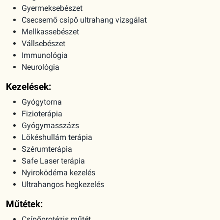
Vállsebészet
Immunológia
Neurológia
Kezelések:
Gyógytorna
Fizioterápia
Gyógymasszázs
Lökéshullám terápia
Szérumterápia
Safe Laser terápia
Nyiroködéma kezelés
Ultrahangos hegkezelés
Műtétek:
Csípőprotézis műtét
Térdprotézis műtét
Elülső keresztszalag pótlás
Meniscus műtét