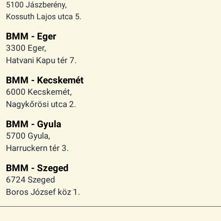
BMM - Eger
3300 Eger,
Hatvani Kapu tér 7.
BMM - Kecskemét
6000 Kecskemét,
Nagykőrösi utca 2.
BMM - Gyula
5700 Gyula,
Harruckern tér 3.
BMM - Szeged
6724 Szeged
Boros József köz 1.
Együtt az örömteli mozgás szabadságáért
Adatkezelési tájékoztató
Cookie szabályzat