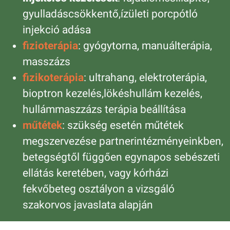
gyulladáscsökkentő,ízületi porcpótló
injekció adása
fizioterápia
: gyógytorna, manuálterápia,
masszázs
fizikoterápia
: ultrahang, elektroterápia,
bioptron kezelés,lökéshullám kezelés,
hullámmaszzázs terápia beállítása
műtétek
: szükség esetén műtétek
megszervezése partnerintézményeinkben,
betegségtől függően egynapos sebészeti
ellátás keretében, vagy kórházi
fekvőbeteg osztályon a vizsgáló
szakorvos javaslata alapján