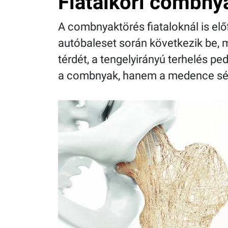
Fiatalkori combny
A combnyaktörés fiataloknál is elő
autóbaleset során következik be, m
térdét, a tengelyirányú terhelés pe
a combnyak, hanem a medence sérül