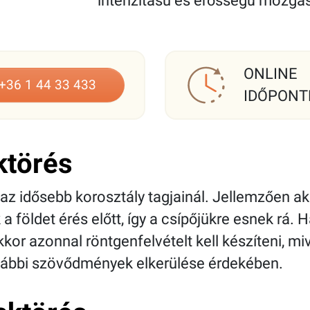
intenzitású és erősségű mozgá
ONLINE
+36 1 44 33 433
IDŐPONT
ktörés
 az idősebb korosztály tagjainál. Jellemzően ak
a földet érés előtt, így a csípőjükre esnek rá. 
kkor azonnal röntgenfelvételt kell készíteni, 
vábbi szövődmények elkerülése érdekében.