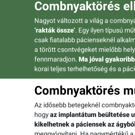
Combnyaktörés el
Nagyot változott a világ a combn
‘rakták össze’
. Egy ilyen típusú m
csak fiatalabb pácienseknél alkal
a törött csontvégeket mielőbb hely
fennmaradjon.
Ma jóval gyakoribb
korai teljes terhelhetőség és a pác
Combnyaktörés mű
Az idősebb betegeknél combnyaktör
hogy
az implantátum beültetése u
kikelhetnek a páciensek az ágybó
meggyógyítani. Ha nagymértékű a tö