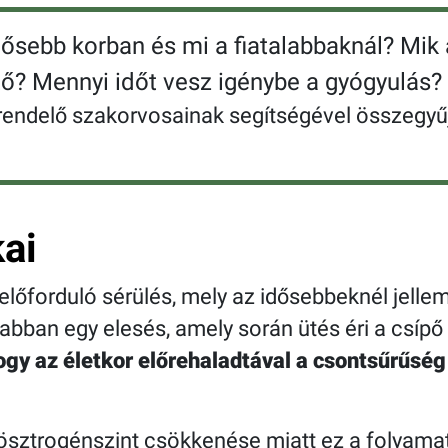
sebb korban és mi a fiatalabbaknál? Mik 
ő? Mennyi időt vesz igénybe a gyógyulás?
ndelő szakorvosainak segítségével összegyűj
ai
őforduló sérülés, mely az idősebbeknél jellemz
rabban egy elesés, amely során ütés éri a csípő
hogy az életkor előrehaladtával a csontsűrűsé
 ösztrogénszint csökkenése miatt ez a folyamat