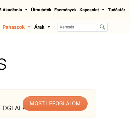
 Akadémia
Útmutatók
Események
Kapcsolat
Tudástár
Panaszok
Árak
s
MOST LEFOGLALOM
FOGLALÁS