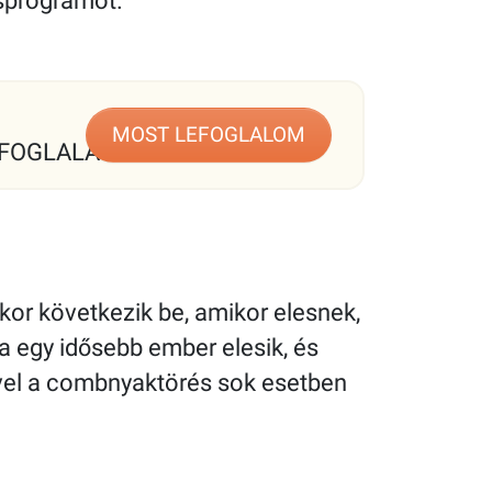
sprogramot.
MOST LEFOGLALOM
FOGLALÁS
kor következik be, amikor elesnek,
Ha egy idősebb ember elesik, és
mivel a combnyaktörés sok esetben