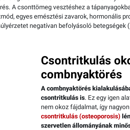
rés. A csonttömeg vesztéshez a tápanyagokba
tmód, egyes emésztési zavarok, hormonális pr
úlyérzetet negatívan befolyásoló betegségek (
Csontritkulás ok
combnyaktörés
A combnyaktörés kialakulásába
csontritkulás is
. Ez egy igen a
nem okoz fájdalmat, így nagyon
csontritkulás (osteoporosis)
lén
szervetlen állományának minős