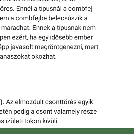
rés. Ennél a típusnál a combfej
nem a combfejbe belecsúszik a
 maradhat. Ennek a típusnak nem
éppen ezért, ha egy idősebb ember
nképp javasolt megröntgenezni, mert
panaszokat okozhat.
)
. Az elmozdult csonttörés egyik
setén pedig a csont valamely része
 ízületi tokon kívüli.