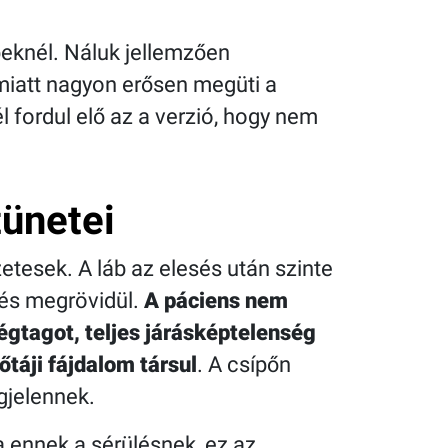
beknél. Náluk jellemzően
emiatt nagyon erősen megüti a
l fordul elő az a verzió, hogy nem
ünetei
etesek. A láb az elesés után szinte
l és megrövidül.
A páciens nem
gtagot, teljes járásképtelenség
őtáji fájdalom társul
. A csípőn
gjelennek.
a ennek a sérülésnek, ez az