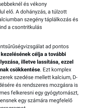
ősebbeknél és vékony
l elő. A dohányzás, a túlzott
alciumban szegény táplálkozás és
nd a csontritkulás
ntsűrűségvizsgálat ad pontos
s kezelésének célja a további
zása, illetve lassítása, ezzel
ának csökkentése
. Ezt komplex
szerek szedése mellett kalcium, D-
désére és rendszeres mozgásra is
mes felkeresni egy gyógytornászt,
áciensnek egy számára megfelelő