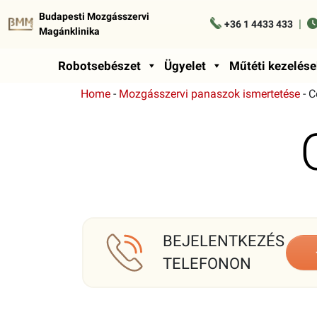
Budapesti Mozgásszervi
|
+36 1 4433 433
Magánklinika
Robotsebészet
Ügyelet
Műtéti kezelése
Home
-
Mozgásszervi panaszok ismertetése
-
C
BEJELENTKEZÉS
TELEFONON