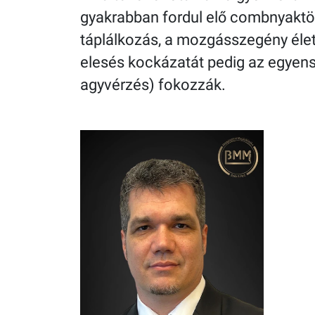
gyakrabban fordul elő combnyaktö
táplálkozás, a mozgásszegény éle
elesés kockázatát pedig az egyens
agyvérzés) fokozzák.