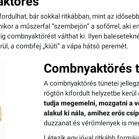
aktörés
fordulhat, bár sokkal ritkábban, mint az időseb
ikor a műszerfal “szembejön” a sofőrrel, aki 
dig combnyaktörést válthat ki. Ilyen balesetekné
, a combfej „kiüti” a vápa hátsó peremét.
Combnyaktörés t
A combnyaktörés tünetei jellegz
rögtön kifordult helyzetbe kerü
tudja megemelni, mozgatni a vé
alakul ki nála, amihez erős csíp
duzzanat és vérömlenyek is me
Létezik egy jóval ritkább formáj