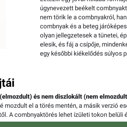
úgynevezett beékelt combnyaktö
nem törik le a combnyakról, ha
combnyak és a beteg járóképes
olyan jellegzetesek a tünetei, 
elesik, és fáj a csípője, minde
egy későbbi kiékelődés súlyos 
tái
 (elmozdult) és nem diszlokált (nem elmozdult
sé mozdult el a törés mentén, a másik verzió e
ől. A combnyaktörés lehet ízületi tokon belüli és