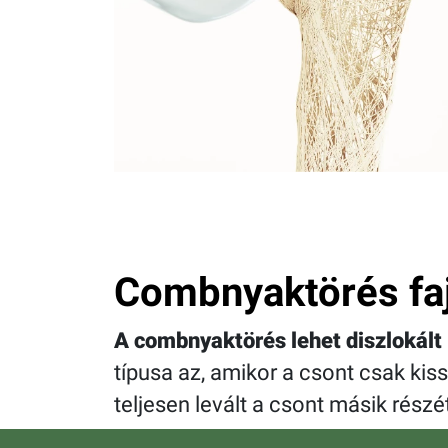
Combnyaktörés faj
A combnyaktörés lehet diszlokált
típusa az, amikor a csont csak kis
teljesen levált a csont másik részét