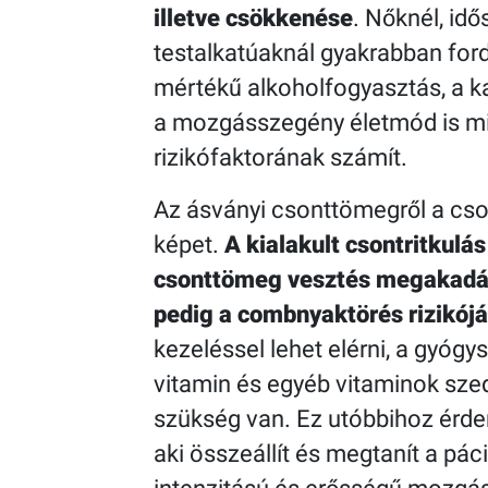
illetve csökkenése
. Nőknél, id
testalkatúaknál gyakrabban fordu
mértékű alkoholfogyasztás, a k
a mozgásszegény életmód is mi
rizikófaktorának számít.
Az ásványi csonttömegről a cso
képet.
A kialakult csontritkulá
csonttömeg vesztés megakadályo
pedig a combnyaktörés rizikój
kezeléssel lehet elérni, a gyógy
vitamin és egyéb vitaminok sze
szükség van. Ez utóbbihoz érde
aki összeállít és megtanít a p