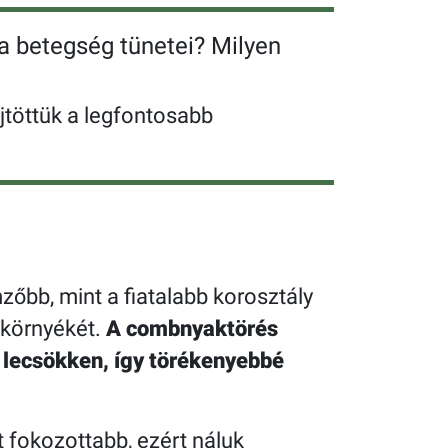
a betegség tünetei? Milyen
töttük a legfontosabb
őbb, mint a fiatalabb korosztály
 környékét.
A combnyaktörés
g lecsökken, így törékenyebbé
 fokozottabb, ezért náluk