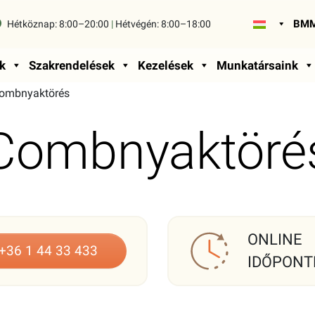
BMM
Hétköznap:
8:00–20:00
|
Hétvégén:
8:00–18:00
k
Szakrendelések
Kezelések
Munkatársaink
ombnyaktörés
Combnyaktöré
ONLINE
+36 1 44 33 433
IDŐPONT