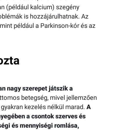
n (például kalcium) szegény
oblémák is hozzájárulhatnak. Az
mint például a Parkinson-kór és az
ozta
n nagy szerepet játszik a
lattomos betegség, mivel jellemzően
 gyakran kezelés nélkül marad.
A
yegében a csontok szerves és
égi és mennyiségi romlása,