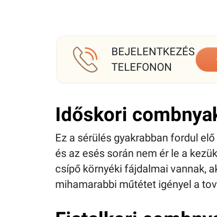
BEJELENTKEZÉS
TELEFONON
Időskori combnya
Ez a sérülés gyakrabban fordul elő
és az esés során nem ér le a kezük 
csípő környéki fájdalmai vannak, a
mihamarabbi műtétet igényel a to