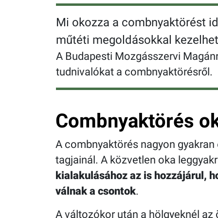
Mi okozza a combnyaktörést idő
műtéti megoldásokkal kezelhet
A Budapesti Mozgásszervi Magánre
tudnivalókat a combnyaktörésről.
Combnyaktörés ok
A combnyaktörés nagyon gyakran el
tagjainál. A közvetlen oka leggyak
kialakulásához az is hozzájárul, 
válnak a csontok
.
A változókor után a hölgyeknél az