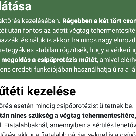
látása
yaktörés kezelésében.
Régebben a két tört cso
űtét után fontos az adott végtag tehermentesít
mazzák, és náluk is akkor, ha nincs nagy elmo
retegyék és stabilan rögzítsék, hogy a vérker
 megoldás a csípőprotézis műtét
, amivel elér
iens eredeti funkciójában használhatja újra a lá
téti kezelése
és esetén mindig csípőprotézist ültetnek be.
tán nincs szükség a végtag tehermentesítére
l
. Fiatalabbaknál, amennyiben a sérülés lehető
rés, akkor a fiatalabb pácienseknél is a csípő