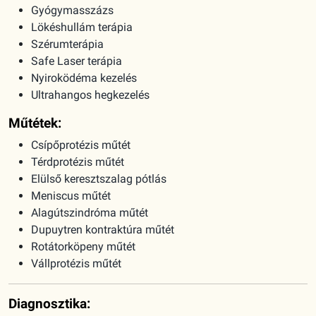
Gyógymasszázs
Lökéshullám terápia
Szérumterápia
Safe Laser terápia
Nyiroködéma kezelés
Ultrahangos hegkezelés
Műtétek:
Csípőprotézis műtét
Térdprotézis műtét
Elülső keresztszalag pótlás
Meniscus műtét
Alagútszindróma műtét
Dupuytren kontraktúra műtét
Rotátorköpeny műtét
Vállprotézis műtét
Diagnosztika: