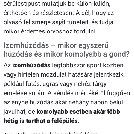
sérüléstípust mutatjuk be külön-külön,
érthetően és részletesen. A cél, hogy az
olvasó felismerje saját tüneteit, és tudja,
mikor érdemes orvoshoz fordulni.
Izomhúzódás – mikor egyszerű
húzódás és mikor komolyabb a gond?
Az
izomhúzódás
legtöbbször sport közben
vagy hirtelen mozdulat hatására jelentkezik,
például futás, ugrás vagy nehéz tárgy
emelése során. A sérülés mértékétől függően
az enyhe húzódás akár néhány napon belül
javulhat, de
komolyabb esetben akár több
hétig is tarthat a felépülés.