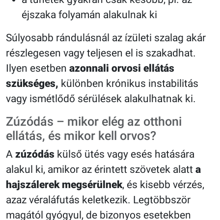
éjszaka folyamán alakulnak ki
Súlyosabb rándulásnál az ízületi szalag akár
részlegesen vagy teljesen el is szakadhat.
Ilyen esetben
azonnali orvosi ellátás
szükséges,
különben krónikus instabilitás
vagy ismétlődő sérülések alakulhatnak ki.
Zúzódás – mikor elég az otthoni
ellátás, és mikor kell orvos?
A
zúzódás
külső ütés vagy esés hatására
alakul ki, amikor az érintett szövetek alatt
a
hajszálerek megsérülnek
, és kisebb vérzés,
azaz véraláfutás keletkezik. Legtöbbször
magától gyógyul, de bizonyos esetekben