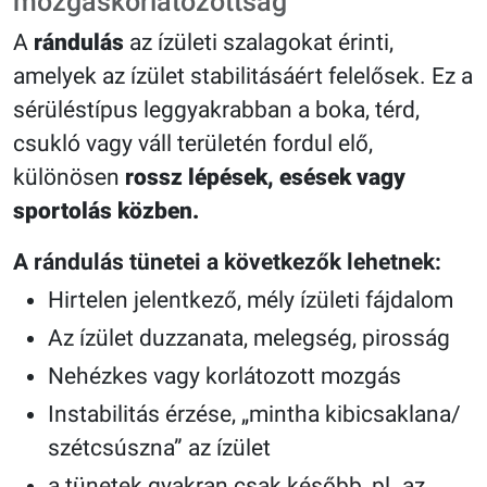
mozgáskorlátozottság
A
rándulás
az ízületi szalagokat érinti,
amelyek az ízület stabilitásáért felelősek. Ez a
sérüléstípus leggyakrabban a boka, térd,
csukló vagy váll területén fordul elő,
különösen
rossz lépések, esések vagy
sportolás közben.
A rándulás tünetei a következők lehetnek:
Hirtelen jelentkező, mély ízületi fájdalom
Az ízület duzzanata, melegség, pirosság
Nehézkes vagy korlátozott mozgás
Instabilitás érzése, „mintha kibicsaklana/
szétcsúszna” az ízület
a tünetek gyakran csak később, pl. az