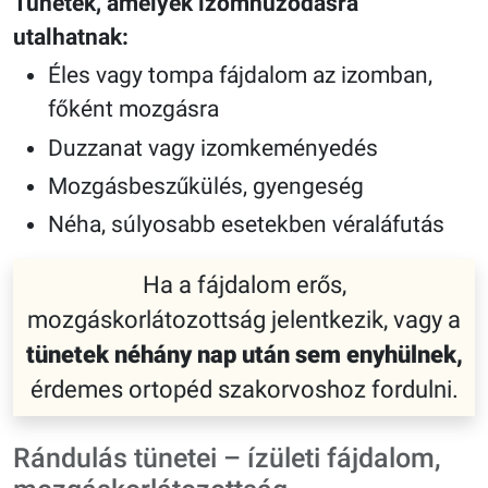
Tünetek, amelyek izomhúzódásra
utalhatnak:
Éles vagy tompa fájdalom az izomban,
főként mozgásra
Duzzanat vagy izomkeményedés
Mozgásbeszűkülés, gyengeség
Néha, súlyosabb esetekben véraláfutás
Ha a fájdalom erős,
mozgáskorlátozottság jelentkezik, vagy a
tünetek néhány nap után sem enyhülnek,
érdemes ortopéd szakorvoshoz fordulni.
Rándulás tünetei – ízületi fájdalom,