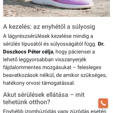
A kezelés: az enyhétől a súlyosig
A lágyrészsérülések kezelése mindig a
sérülés típusától és súlyosságától függ.
Dr.
Doszkocs Péter célja
, hogy páciensei a
lehető leggyorsabban visszanyerjék
fájdalommentes mozgásukat – felesleges
beavatkozások nélkül, de amikor szükséges,
hatékony orvosi támogatással.
Akut sérülések ellátása – mit
tehetünk otthon?
Enyhébb izomhúzódás vagy zúzódás esetén