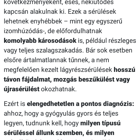
következményeként, esés, nekiütődés
kapcsán alakulnak ki. Ezek a sérülések
lehetnek enyhébbek – mint egy egyszerű
izomhúzódás-, de előfordulhatnak
komolyabb károsodások
is, például részleges
vagy teljes szalagszakadás. Bár sok esetben
elsőre ártalmatlannak tűnnek, a nem
megfelelően kezelt lágyrészsérülések
hosszú
távon fájdalmat, mozgás beszűkülést vagy
újrasérülést
okozhatnak.
Ezért is
elengedhetetlen a pontos diagnózis:
ahhoz, hogy a gyógyulás gyors és teljes
legyen, tudnunk kell, hogy
milyen típusú
sérüléssel állunk szemben, és milyen