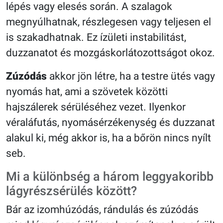
lépés vagy elesés során. A szalagok
megnyúlhatnak, részlegesen vagy teljesen el
is szakadhatnak. Ez ízületi instabilitást,
duzzanatot és mozgáskorlátozottságot okoz.
Zúzódás
akkor jön létre, ha a testre ütés vagy
nyomás hat, ami a szövetek közötti
hajszálerek sérüléséhez vezet. Ilyenkor
véraláfutás, nyomásérzékenység és duzzanat
alakul ki, még akkor is, ha a bőrön nincs nyílt
seb.
Mi a különbség a három leggyakoribb
lágyrészsérülés között?
Bár az izomhúzódás, rándulás és zúzódás