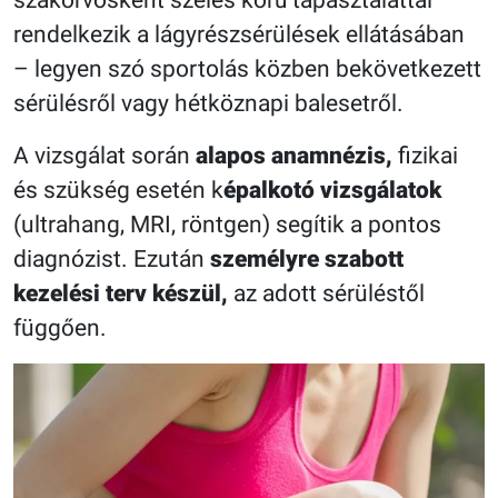
szakorvosként széles körű tapasztalattal
rendelkezik a lágyrészsérülések ellátásában
– legyen szó sportolás közben bekövetkezett
sérülésről vagy hétköznapi balesetről.
A vizsgálat során
alapos anamnézis,
fizikai
és szükség esetén k
épalkotó vizsgálatok
(ultrahang, MRI, röntgen) segítik a pontos
diagnózist. Ezután
személyre szabott
kezelési terv készül,
az adott sérüléstől
függően.