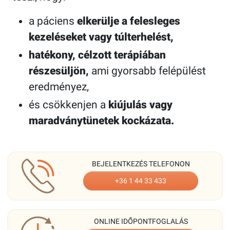
a páciens
elkerülje a felesleges
kezeléseket vagy túlterhelést,
hatékony, célzott terápiában
részesüljön,
ami gyorsabb felépülést
eredményez,
és csökkenjen a
kiújulás vagy
maradványtünetek kockázata.
BEJELENTKEZÉS TELEFONON
+36 1 44 33 433
ONLINE IDŐPONTFOGLALÁS