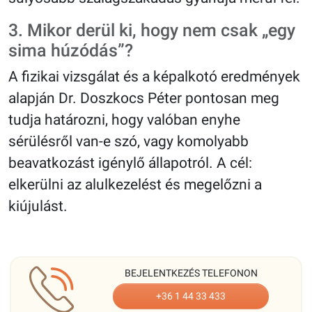
3. Mikor derül ki, hogy nem csak „egy
sima húzódás”?
A fizikai vizsgálat és a képalkotó eredmények
alapján Dr. Doszkocs Péter pontosan meg
tudja határozni, hogy valóban enyhe
sérülésről van-e szó, vagy komolyabb
beavatkozást igénylő állapotról. A cél:
elkerülni az alulkezelést és megelőzni a
kiújulást.
BEJELENTKEZÉS TELEFONON
+36 1 44 33 433