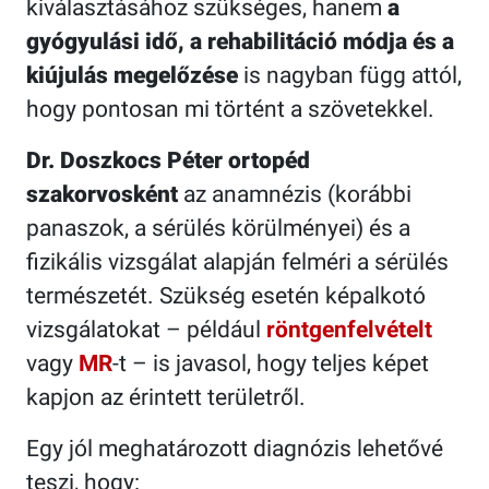
kiválasztásához szükséges, hanem
a
gyógyulási idő, a rehabilitáció módja és a
kiújulás megelőzése
is nagyban függ attól,
hogy pontosan mi történt a szövetekkel.
Dr. Doszkocs Péter ortopéd
szakorvosként
az anamnézis (korábbi
panaszok, a sérülés körülményei) és a
fizikális vizsgálat alapján felméri a sérülés
természetét. Szükség esetén képalkotó
vizsgálatokat – például
röntgenfelvételt
vagy
MR
-t – is javasol, hogy teljes képet
kapjon az érintett területről.
Egy jól meghatározott diagnózis lehetővé
teszi, hogy: