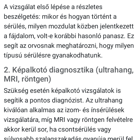
A vizsgálat első lépése a részletes
beszélgetés: mikor és hogyan történt a
sérülés, milyen mozdulat közben jelentkezett
a fájdalom, volt-e korábbi hasonló panasz. Ez
segít az orvosnak meghatározni, hogy milyen
típusú sérülésre gyanakodhatunk.
2. Képalkotó diagnosztika (ultrahang,
MRI, röntgen)
Szükség esetén képalkotó vizsgálatok is
segítik a pontos diagnózist. Az ultrahang
kiválóan alkalmas az izom- és ínsérülések
vizsgálatára, míg MRI vagy röntgen felvételre
akkor kerül sor, ha csontsérülés vagy
súlyosabb szalagszakadás gyanúja merül fel.