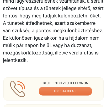
mind lágyrészsérülésnek számítanak, a sérült
szövet típusa és a tünetek jellege eltérő, ezért
fontos, hogy meg tudjuk különböztetni őket.
A tünetek átfedhetnek, ezért szakemberre
van szükség a pontos megkülönböztetéshez.
Ez különösen igaz akkor, ha a fájdalom nem
múlik pár napon belül, vagy ha duzzanat,
mozgáskorlátozottság, illetve véraláfutás is
jelentkezik.
BEJELENTKEZÉS TELEFONON
+36 1 44 33 433