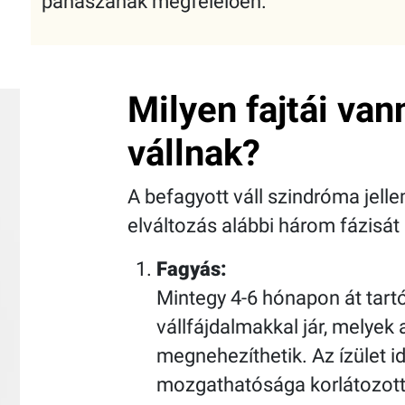
panaszának megfelelően.
Milyen fajtái van
vállnak?
A befagyott váll szindróma jelle
elváltozás alábbi három fázisát
Fagyás:
Mintegy 4-6 hónapon át tartó
vállfájdalmakkal jár, melye
megnehezíthetik. Az ízület i
mozgathatósága korlátozottá