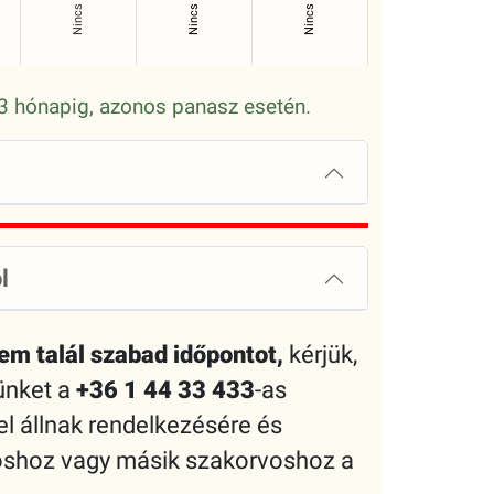
n 3 hónapig, azonos panasz esetén.
l
em talál szabad időpontot,
kérjük,
rünket a
+36 1 44 33 433
-as
 állnak rendelkezésére és
voshoz vagy másik szakorvoshoz a