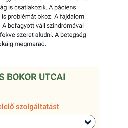
ág is csatlakozik. A páciens
 is problémát okoz. A fájdalom
 A befagyott váll szindrómával
 fekve szeret aludni. A betegség
sokáig megmarad.
S BOKOR UTCAI
lelő szolgáltatást