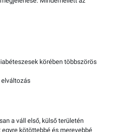
 megjelenése. Mindemellett az
 diabéteszesek körében többszörös
 elváltozás
n a váll első, külső területén
et egyre kötöttebbé és merevebbé