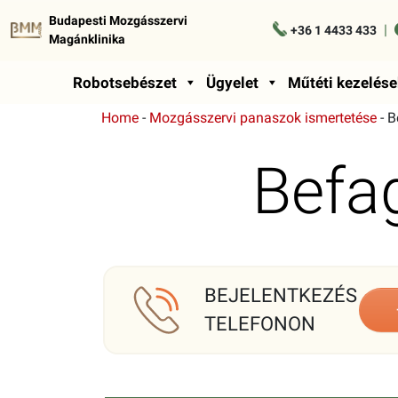
Budapesti Mozgásszervi
|
+36 1 4433 433
Magánklinika
Robotsebészet
Ügyelet
Műtéti kezelése
Home
-
Mozgásszervi panaszok ismertetése
-
B
Befag
BEJELENTKEZÉS
TELEFONON