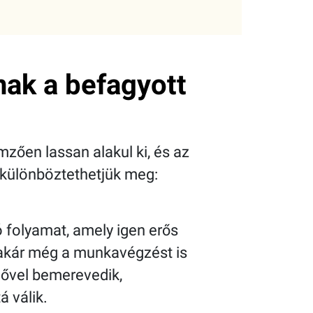
nak a befagyott
mzően lassan alakul ki, és az
 különböztethetjük meg:
 folyamat, amely igen erős
k akár még a munkavégzést is
dővel bemerevedik,
 válik.