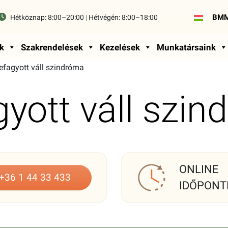
BMM
Hétköznap:
8:00–20:00
|
Hétvégén:
8:00–18:00
k
Szakrendelések
Kezelések
Munkatársaink
efagyott váll szindróma
yott váll szi
ONLINE
+36 1 44 33 433
IDŐPONT