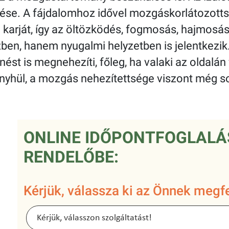
zése. A fájdalomhoz idővel mozgáskorlátozotts
karját, így az öltözködés, fogmosás, hajmosás
n, hanem nyugalmi helyzetben is jelentkezik.
nést is megnehezíti, főleg, ha valaki az oldalán
nyhül, a mozgás nehezítettsége viszont még 
ONLINE IDŐPONTFOGLALÁ
RENDELŐBE:
Kérjük, válassza ki az Önnek megfe