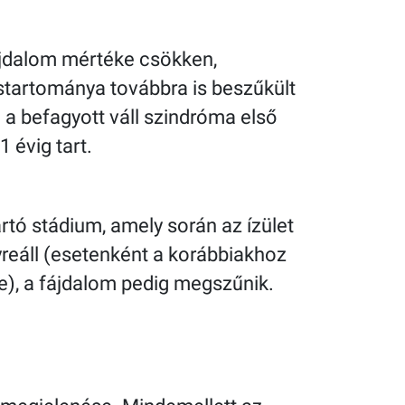
ájdalom mértéke csökken,
startománya továbbra is beszűkült
 a befagyott váll szindróma első
1 évig tart.
rtó stádium, amely során az ízület
reáll (esetenként a korábbiakhoz
e), a fájdalom pedig megszűnik.