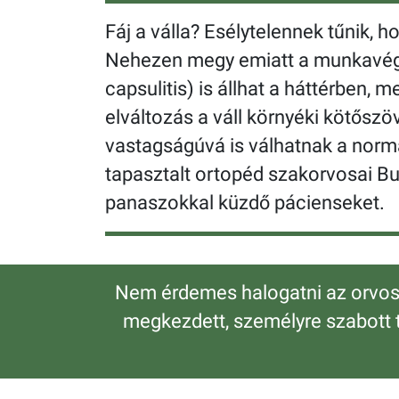
Fáj a válla? Esélytelennek tűnik, 
Nehezen megy emiatt a munkavégz
capsulitis) is állhat a háttérben,
elváltozás a váll környéki kötősz
vastagságúvá is válhatnak a norm
tapasztalt ortopéd szakorvosai B
panaszokkal küzdő pácienseket.
Nem érdemes halogatni az orvosi 
megkezdett, személyre szabott t