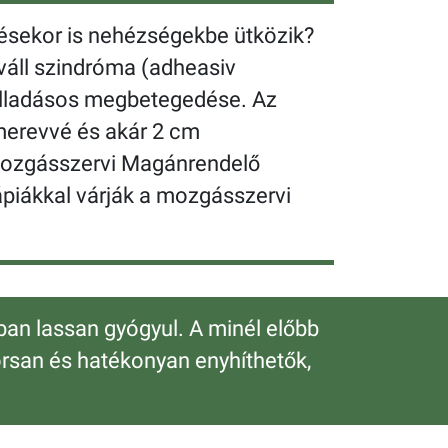
elésekor is nehézségekbe ütközik?
áll szindróma (adheasiv
gyulladásos megbetegedése. Az
 merevvé és akár 2 cm
 Mozgásszervi Magánrendelő
piákkal várják a mozgásszervi
ban lassan gyógyul. A minél előbb
orsan és hatékonyan enyhíthetők,