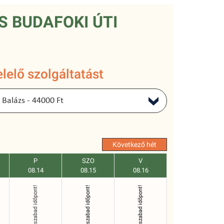
 BUDAFOKI ÚTI
lelő szolgáltatást
Következő hét
P
SZO
V
08.14
08.15
08.16
Nincs szabad időpont!
Nincs szabad időpont!
Nincs szabad időpont!