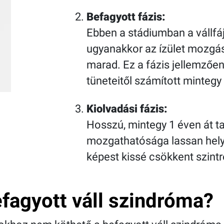
Befagyott fázis:
Ebben a stádiumban a vállf
ugyanakkor az ízület mozgá
marad. Ez a fázis jellemzően
tüneteitől számított mintegy 
Kiolvadási fázis:
Hosszú, mintegy 1 éven át ta
mozgathatósága lassan hely
képest kissé csökkent szintr
befagyott váll szindróma?