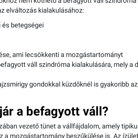
okhoz nem köthető a befagyott váll szindróma
z elváltozás kialakulásához:
ei és betegségei
ítése, ami lecsökkenti a mozgástartományt
efagyott váll szindróma kialakulására, mely a
ajzsmirigy gondokkal küzdőknél is gyakoribb az
jár a befagyott váll?
ban vezető tünet a vállfájdalom, amely tipikusa
asz a mozgástartomány beszűkülése is. Az ízül