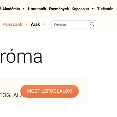
 Akadémia
Útmutatók
Események
Kapcsolat
Tudástár
Panaszok
Árak
ndróma
MOST LEFOGLALOM
FOGLALÁS