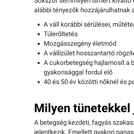
Sokszor semmilyen ismert kiváltó 
alábbi tényezők hozzájárulhatnak a
A váll korábbi sérülései, műtét
Túlerőltetés
Mozgásszegény életmód
A vállízület hosszantartó rögz
A cukorbetegség hajlamosít a b
gyakorisággal fordul elő
40 és 50 év közötti nőknél és p
Milyen tünetekkel 
A betegség kezdeti, fagyás szakaszá
jelentkezik. Emellett gyakori pan