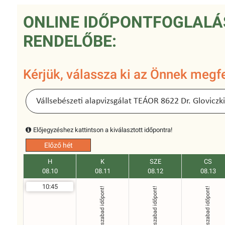
ONLINE IDŐPONTFOGLALÁS
RENDELŐBE:
Kérjük, válassza ki az Önnek megfe
Előjegyzéshez kattintson a kiválasztott időpontra!
Előző hét
H
K
SZE
CS
08.10
08.11
08.12
08.13
10:45
Nincs szabad időpont!
Nincs szabad időpont!
Nincs szabad időpont!