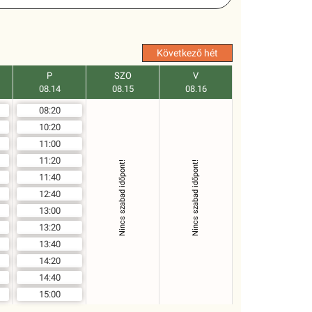
Következő hét
P
SZO
V
08.14
08.15
08.16
08:20
10:20
11:00
11:20
Nincs szabad időpont!
Nincs szabad időpont!
11:40
12:40
13:00
13:20
13:40
14:20
14:40
15:00