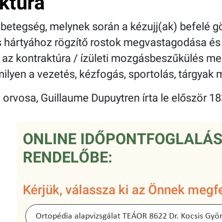
ktúra
betegség, melynek során a kézujj(ak) befelé gö
es hártyához rögzítő rostok megvastagodása é
Ez az kontraktúra / ízületi mozgásbeszűkülés m
ilyen a vezetés, kézfogás, sportolás, tárgyak 
rvosa, Guillaume Dupuytren írta le először 18
ONLINE IDŐPONTFOGLALÁS
RENDELŐBE:
Kérjük, válassza ki az Önnek megfe