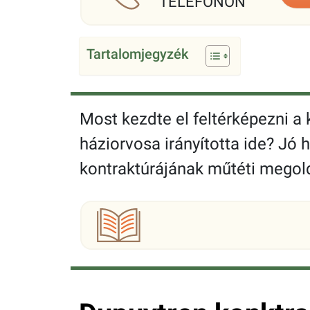
TELEFONON
Tartalomjegyzék
Most kezdte el feltérképezni a
háziorvosa irányította ide? Jó h
kontraktúrájának műtéti megol