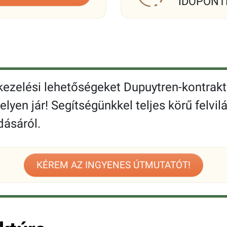
IDŐPONT
 kezelési lehetőségeket Dupuytren-kontrak
elyen jár! Segítségünkkel teljes körű felvi
dásáról.
KÉREM AZ INGYENES ÚTMUTATÓT!