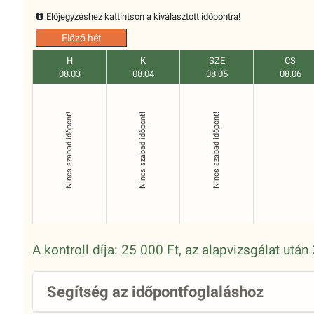
Előjegyzéshez kattintson a kiválasztott időpontra!
Előző hét
H
K
SZE
CS
08.03
08.04
08.05
08.06
Nincs szabad időpont!
Nincs szabad időpont!
Nincs szabad időpont!
A kontroll díja: 25 000 Ft, az alapvizsgálat utá
Segítség az időpontfoglaláshoz