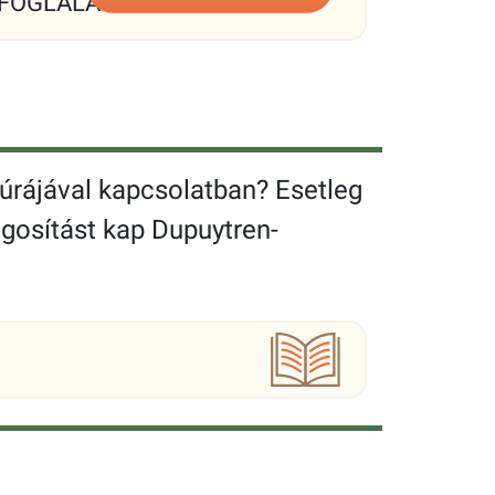
FOGLALÁS
túrájával kapcsolatban? Esetleg
lágosítást kap Dupuytren-