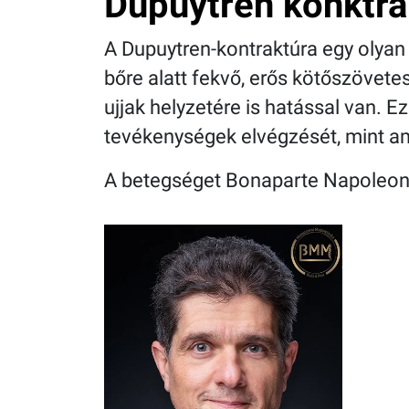
Dupuytren konktra
A Dupuytren-kontraktúra egy olyan 
bőre alatt fekvő, erős kötőszövet
ujjak helyzetére is hatással van. 
tevékenységek elvégzését, mint am
A betegséget Bonaparte Napoleon o