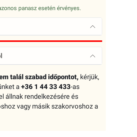
, azonos panasz esetén érvényes.
l
em talál szabad időpontot,
kérjük,
rünket a
+36 1 44 33 433
-as
 állnak rendelkezésére és
voshoz vagy másik szakorvoshoz a