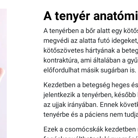
A tenyér anatómi
A tenyérben a bőr alatt egy kötő
megvédi az alatta futó idegeket,
kötőszövetes hártyának a bete
kontraktúra, ami általában a gyűr
előfordulhat másik sugárban is.
Kezdetben a betegség heges é
jelentkezik a tenyérben, később
az ujjak irányában. Ennek követ
tenyérbe és a páciens nem tudja 
Ezek a csomócskák kezdetben 