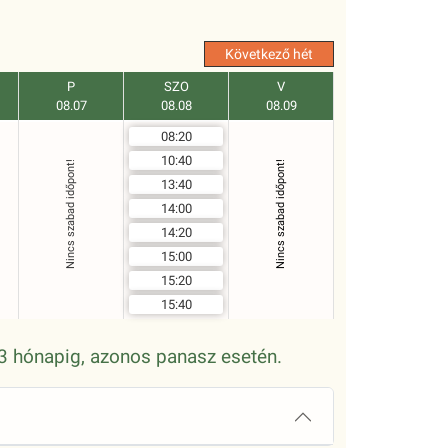
Következő hét
P
SZO
V
08.07
08.08
08.09
08:20
10:40
Nincs szabad időpont!
Nincs szabad időpont!
13:40
14:00
14:20
15:00
15:20
15:40
n 3 hónapig, azonos panasz esetén.