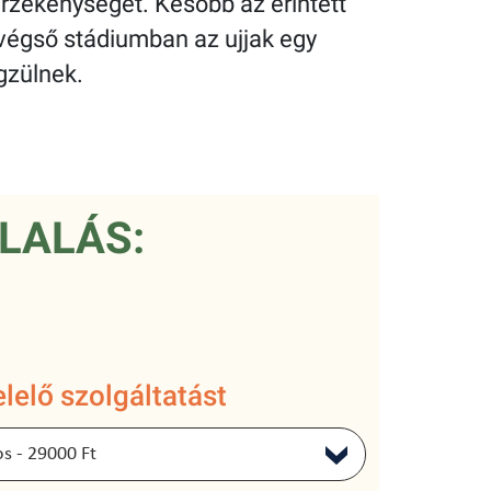
rzékenységet. Később az érintett
A végső stádiumban az ujjak egy
gzülnek.
LALÁS:
lelő szolgáltatást