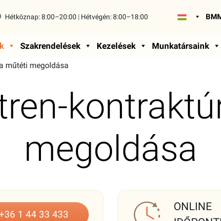
BMM
Hétköznap:
8:00–20:00
|
Hétvégén:
8:00–18:00
k
Szakrendelések
Kezelések
Munkatársaink
ra műtéti megoldása
ren-kontraktú
megoldása
ONLINE
+36 1 44 33 433