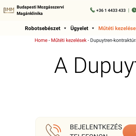
Budapesti Mozgásszervi
|
+36 1 4433 433
Magánklinika
Robotsebészet
Ügyelet
Műtéti kezelése
Home
-
Műtéti kezelések
-
Dupuytren-kontraktú
A Dupuyt
BEJELENTKEZÉS