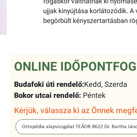
fogáskor válthatnak ki nyomásé
ujjak kinyújtása korlátozódik. 
begörbült kényszertartásban rö
ONLINE IDŐPONTFOG
Budafoki úti rendelő:
Kedd, Szerda
Bokor utcai rendelő:
Péntek
Kérjük, válassza ki az Önnek megfe