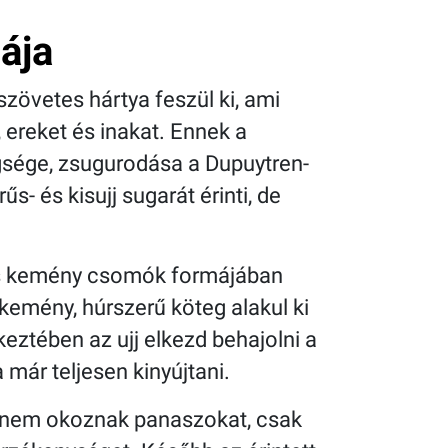
ája
szövetes hártya feszül ki, ami
 ereket és inakat. Ennek a
gsége, zsugurodása a Dupuytren-
űs- és kisujj sugarát érinti, de
s kemény csomók formájában
 kemény, húrszerű köteg alakul ki
keztében az ujj elkezd behajolni a
már teljesen kinyújtani.
nem okoznak panaszokat, csak