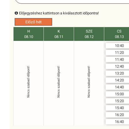
Előjegyzéshez kattintson a kiválasztott időpontra!
Előző hét
H
K
SZE
CS
08.10
08.11
08.12
08.13
10:40
11:20
11:40
12:40
Nincs szabad időpont!
Nincs szabad időpont!
Nincs szabad időpont!
13:20
14:20
14:40
15:00
15:20
15:40
16:20
16:40