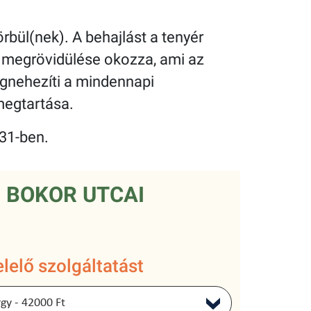
rbül(nek). A behajlást a tenyér
s megrövidülése okozza, ami az
egnehezíti a mindennapi
megtartása.
31-ben.
 BOKOR UTCAI
lelő szolgáltatást