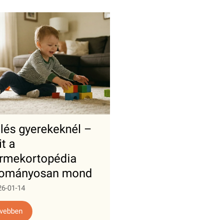
lés gyerekeknél –
t a
rmekortopédia
dományosan mond
26-01-14
vebben