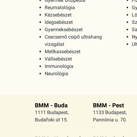
Gyermek ortopédia
Fi
Reumatológia
G
Kézsebészet
Lö
Idegsebészet
Sz
Gyermeksebészet
Sa
Csecsemő csípő ultrahang
Ny
vizsgálat
Ul
Mellkassebészet
Vállsebészet
Immunológia
Neurológia
BMM - Buda
BMM - Pest
1111 Budapest,
1133 Budapest,
Budafoki út 15.
Pannónia u. 70.