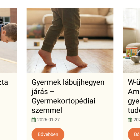
zta
Gyermek lábujjhegyen
W-ü
járás –
Ami
Gyermekortopédiai
gye
szemmel
tu
2026-01-27
20
Bővebben
Bő