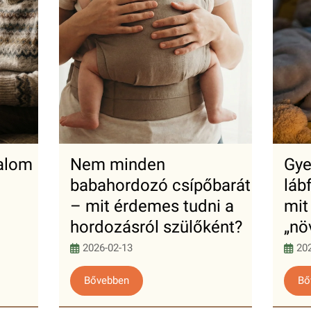
dalom
Nem minden
Gye
babahordozó csípőbarát
láb
– mit érdemes tudni a
mit
hordozásról szülőként?
„nö
2026-02-13
20
Bővebben
Bő