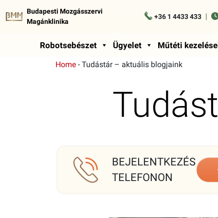
Budapesti Mozgásszervi
|
+36 1 4433 433
Magánklinika
Robotsebészet
Ügyelet
Műtéti kezelése
Home
-
Tudástár – aktuális blogjaink
Tudástá
BEJELENTKEZÉS
TELEFONON