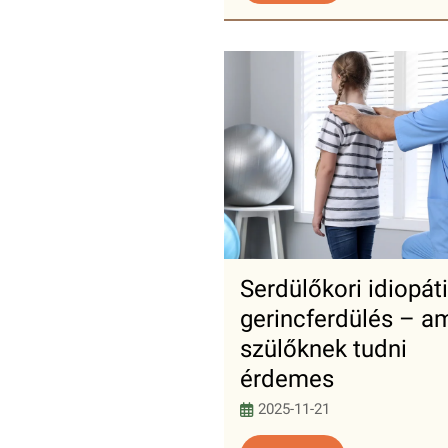
Serdülőkori idiopát
gerincferdülés – am
szülőknek tudni
érdemes
2025-11-21