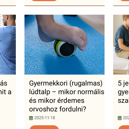
iás
Gyermekkori (rugalmas)
5 j
it a
lúdtalp – mikor normális
gye
és mikor érdemes
sza
orvoshoz fordulni?
2025-11-18
20