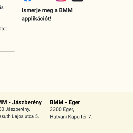
ás
Ismerje meg a BMM
applikációt!
űtét
M - Jászberény
BMM - Eger
00 Jászberény,
3300 Eger,
suth Lajos utca 5.
Hatvani Kapu tér 7.