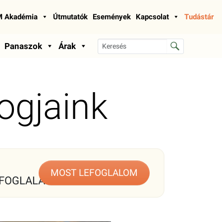
 Akadémia
Útmutatók
Események
Kapcsolat
Tudástár
Panaszok
Árak
logjaink
MOST LEFOGLALOM
FOGLALÁS