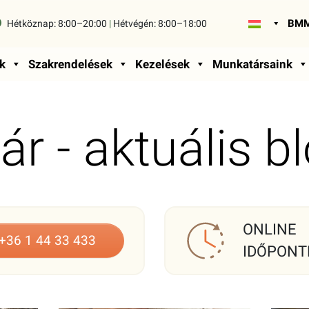
BMM
Hétköznap:
8:00–20:00
|
Hétvégén:
8:00–18:00
k
Szakrendelések
Kezelések
Munkatársaink
r - aktuális b
ONLINE
+36 1 44 33 433
IDŐPONT