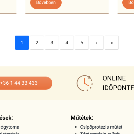
Bővebben
Bő
1
2
3
4
5
›
»
ONLINE
+36 1 44 33 433
IDŐPONT
ések:
Műtétek:
ógytorna
Csípőprotézis műtét