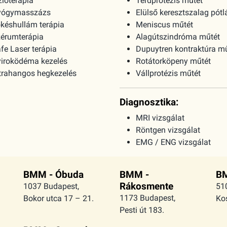
zioterápia
Térdprotézis műtét
yógymasszázs
Elülső keresztszalag pótl
késhullám terápia
Meniscus műtét
érumterápia
Alagútszindróma műtét
fe Laser terápia
Dupuytren kontraktúra m
iroködéma kezelés
Rotátorköpeny műtét
trahangos hegkezelés
Vállprotézis műtét
Diagnosztika:
MRI vizsgálat
Röntgen vizsgálat
EMG / ENG vizsgálat
BMM - Óbuda
BMM -
BM
Rákosmente
1037 Budapest,
51
1173 Budapest,
Bokor utca 17 – 21.
Kos
Pesti út 183.