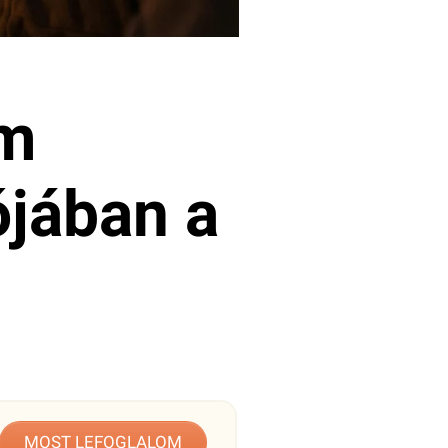
om
ójában a
MOST LEFOGLALOM