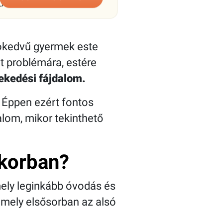
LALÁS
 jókedvű gyermek este
lt problémára, estére
ekedési fájdalom.
. Éppen ezért fontos
dalom, mikor tekinthető
kkorban?
mely leginkább óvodás és
 amely elsősorban az alsó