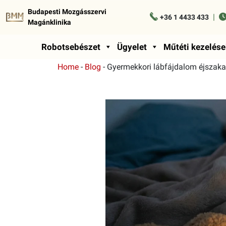
Budapesti Mozgásszervi
|
+36 1 4433 433
Magánklinika
Robotsebészet
Ügyelet
Műtéti kezelése
Home
-
Blog
-
Gyermekkori lábfájdalom éjszaka 