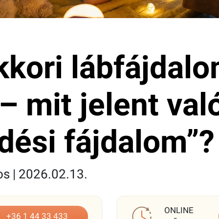
kori lábfájdal
– mit jelent val
dési fájdalom”?
os | 2026.02.13.
ONLINE
+36 1 44 33 433