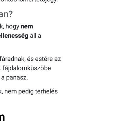
an?
k, hogy
nem
ellenesség
áll a
áradnak, és estére az
k fájdalomküszöbe
 a panasz.
k, nem pedig terhelés
m