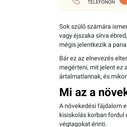
TELEFONON
Sok szülő számára ismerő
vagy éjszaka sírva ébred
mégis jelentkezik a panas
Bár ez az elnevezés elte
megérteni, mit jelent ez 
ártalmatlannak, és mikor
Mi az a növe
A növekedési fájdalom eg
kisiskolás korban fordul
végtagokat érinti.