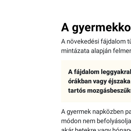
A gyermekkor
A növekedési fájdalom t
mintázata alapján felmer
A fájdalom leggyakrabb
órákban vagy éjszaka 
tartós mozgásbeszűk
A gyermek napközben pana
módon nem befolyásolja
akár hetekre vagy hónapo