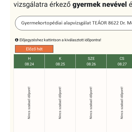
vizsgálatra érkező
gyermek nevével
Előjegyzéshez kattintson a kiválasztott időpontra!
Előző hét
H
K
SZE
CS
08.24
08.25
08.26
08.27
Nincs szabad időpont!
Nincs szabad időpont!
Nincs szabad időpont!
Nincs szabad időpont!