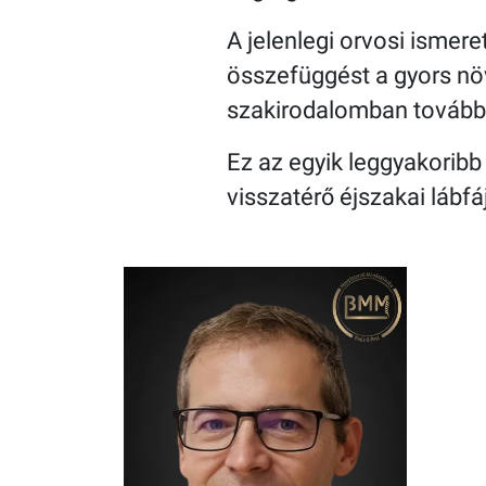
A jelenlegi orvosi ismer
összefüggést a gyors nö
szakirodalomban továbbra 
Ez az egyik leggyakoribb
visszatérő éjszakai lábf