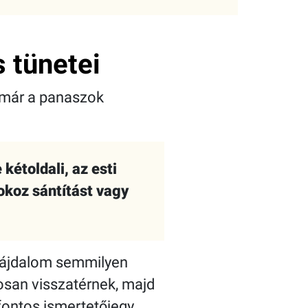
 tünetei
n már a panaszok
kétoldali, az esti
okoz sántítást vagy
 fájdalom semmilyen
san visszatérnek, majd
fontos ismertetőjegy.