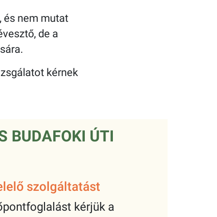
, és nem mutat
vesztő, de a
ására.
izsgálatot kérnek
 BUDAFOKI ÚTI
lelő szolgáltatást
pontfoglalást kérjük a