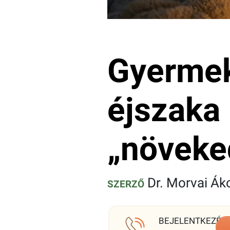
Gyermek
éjszaka 
„növeke
Dr. Morvai Ák
SZERZŐ
BEJELENTKEZÉS