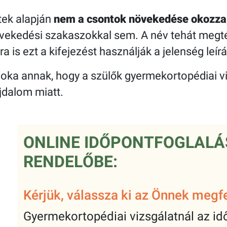
etek alapján
nem a csontok növekedése okozza
vekedési szakaszokkal sem. A név tehát megté
is ezt a kifejezést használják a jelenség leír
 oka annak, hogy a szülők gyermekortopédiai v
ájdalom miatt.
ONLINE IDŐPONTFOGLALÁS
RENDELŐBE:
Kérjük, válassza ki az Önnek megfe
Gyermekortopédiai vizsgálatnál az idő