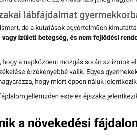
zakai lábfájdalmat gyermekkorb
ismert, de a kutatások egyértelműen kimutattá
 vagy ízületi betegség, és nem fejlődési rend
 hogy a napközbeni mozgás során az izmok elf
rzékelése érzékenyebbé válik. Egyes gyermeke
agyarázza, hogy miért éppen náluk jelentkezik
fájdalom jellemzően este és éjszaka jelentkezi
nik a növekedési fájdalo