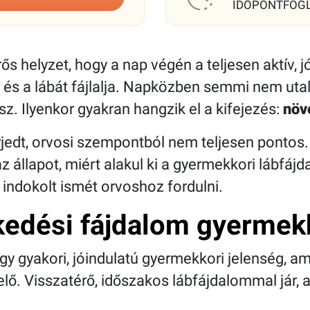
IDŐPONTFOG
s helyzet, hogy a nap végén a teljesen aktív,
, és a lábát fájlalja. Napközben semmi nem uta
z. Ilyenkor gyakran hangzik el a kifejezés:
növ
rjedt, orvosi szempontból nem teljesen pontos
az állapot, miért alakul ki a gyermekkori lábfáj
 indokolt ismét orvoshoz fordulni.
kedési fájdalom gyerme
y gyakori, jóindulatú gyermekkori jelenség, a
 elő. Visszatérő, időszakos lábfájdalommal jár,