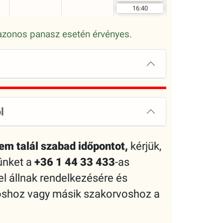
16:40
, azonos panasz esetén érvényes.
l
em talál szabad időpontot,
kérjük,
rünket a
+36 1 44 33 433
-as
 állnak rendelkezésére és
voshoz vagy másik szakorvoshoz a