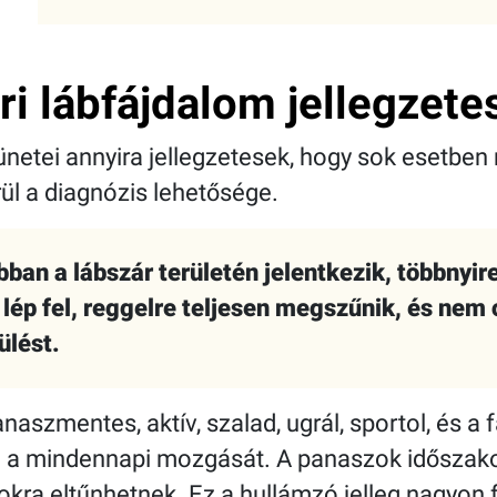
i lábfájdalom jellegzetes
ünetei annyira jellegzetesek, hogy sok esetbe
ül a diagnózis lehetősége.
an a lábszár területén jelentkezik, többnyire 
lép fel, reggelre teljesen megszűnik, és nem 
ülést.
szmentes, aktív, szalad, ugrál, sportol, és a
 a mindennapi mozgását. A panaszok időszako
kra eltűnhetnek. Ez a hullámzó jelleg nagyon 