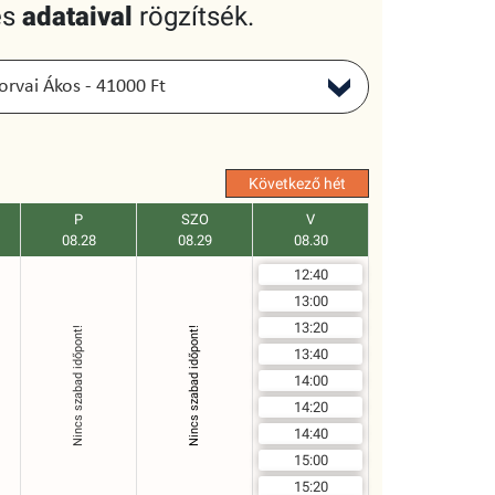
és
adataival
rögzítsék.
Következő hét
P
SZO
V
08.28
08.29
08.30
12:40
13:00
13:20
Nincs szabad időpont!
Nincs szabad időpont!
13:40
14:00
14:20
14:40
15:00
15:20