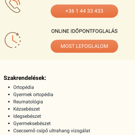
+36 1 44 33 433
ONLINE IDŐPONTFOGLALÁS
MOST LEFOGLALOM
Szakrendelések:
Ortopédia
Gyermek ortopédia
Reumatológia
Kézsebészet
Idegsebészet
Gyermeksebészet
Csecsemő csípő ultrahang vizsgálat