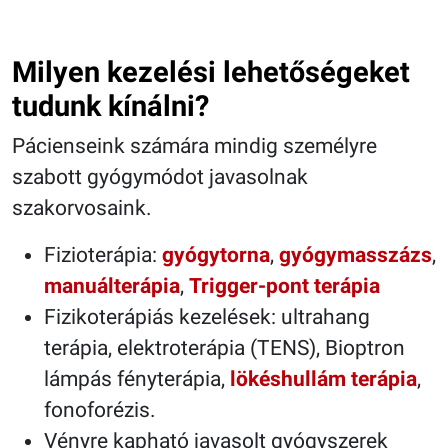
Milyen kezelési lehetőségeket
tudunk kínálni?
Pácienseink számára mindig személyre
szabott gyógymódot javasolnak
szakorvosaink.
Fizioterápia:
gyógytorna
,
gyógymasszázs
,
manuálterápia
,
Trigger-pont terápia
Fizikoterápiás kezelések: ultrahang
terápia, elektroterápia (TENS), Bioptron
lámpás fényterápia,
lökéshullám terápia
,
fonoforézis.
Vényre kapható javasolt gyógyszerek