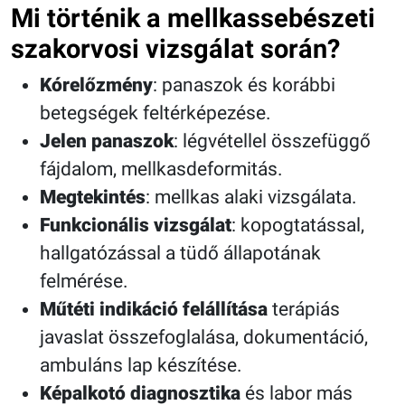
Mi történik a mellkassebészeti
szakorvosi vizsgálat során?
Kórelőzmény
: panaszok és korábbi
betegségek feltérképezése.
Jelen panaszok
: légvétellel összefüggő
fájdalom, mellkasdeformitás.
Megtekintés
: mellkas alaki vizsgálata.
Funkcionális vizsgálat
: kopogtatással,
hallgatózással a tüdő állapotának
felmérése.
Műtéti indikáció felállítása
terápiás
javaslat összefoglalása, dokumentáció,
ambuláns lap készítése.
Képalkotó diagnosztika
és labor más