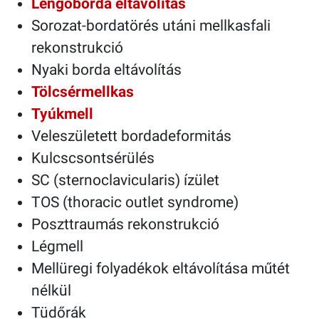
Lengőborda eltávolítás
Sorozat-bordatörés utáni mellkasfali
rekonstrukció
Nyaki borda eltávolítás
Tölcsérmellkas
Tyúkmell
Veleszületett bordadeformitás
Kulcscsontsérülés
SC (sternoclavicularis) ízület
TOS (thoracic outlet syndrome)
Poszttraumás rekonstrukció
Légmell
Mellüregi folyadékok eltávolítása műtét
nélkül
Tüdőrák