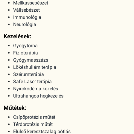
Mellkassebészet
Vállsebészet
Immunológia
Neurológia
Kezelések:
Gyógytorna
Fizioterápia
Gyógymasszázs
Lökéshullám terápia
Szérumterápia
Safe Laser terápia
Nyiroködéma kezelés
Ultrahangos hegkezelés
Műtétek:
Csípőprotézis műtét
Térdprotézis műtét
Elülső keresztszalag pótlás