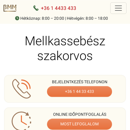
+36 1 4433 433
Hétköznap: 8:00 – 20:00 | Hétvégén: 8:00 – 18:00
Home
-
Munkatársaink
-
Mellkassebész szakorvos
Mellkassebész
szakorvos
BEJELENTKEZÉS TELEFONON
+36 1 44 33 433
ONLINE IDŐPONTFOGLALÁS
MOST LEFOGLALOM