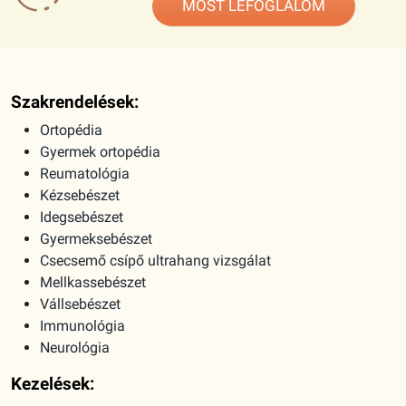
MOST LEFOGLALOM
Szakrendelések:
Ortopédia
Gyermek ortopédia
Reumatológia
Kézsebészet
Idegsebészet
Gyermeksebészet
Csecsemő csípő ultrahang vizsgálat
Mellkassebészet
Vállsebészet
Immunológia
Neurológia
Kezelések: