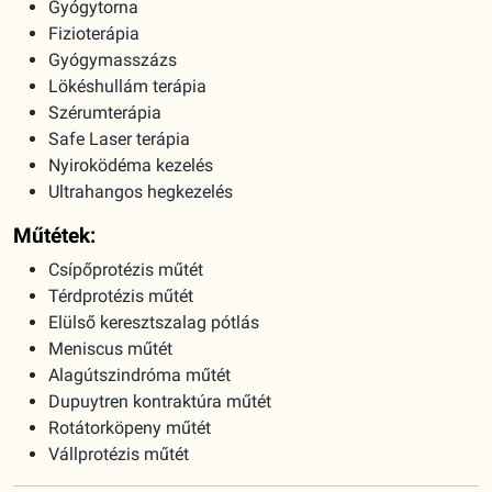
Gyógytorna
Fizioterápia
Gyógymasszázs
Lökéshullám terápia
Szérumterápia
Safe Laser terápia
Nyiroködéma kezelés
Ultrahangos hegkezelés
Műtétek:
Csípőprotézis műtét
Térdprotézis műtét
Elülső keresztszalag pótlás
Meniscus műtét
Alagútszindróma műtét
Dupuytren kontraktúra műtét
Rotátorköpeny műtét
Vállprotézis műtét