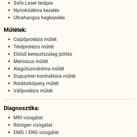
Safe Laser terápia
Nyiroködéma kezelés
Ultrahangos hegkezelés
Műtétek:
Csípőprotézis műtét
Térdprotézis műtét
Elülső keresztszalag pótlás
Meniscus műtét
Alagútszindróma műtét
Dupuytren kontraktúra műtét
Rotátorköpeny műtét
Vállprotézis műtét
Diagnosztika:
MRI vizsgálat
Röntgen vizsgálat
EMG / ENG vizsgálat