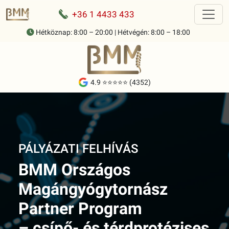
+36 1 4433 433
Hétköznap: 8:00 – 20:00 | Hétvégén: 8:00 – 18:00
4.9 ⭐⭐⭐⭐⭐ (4352)
PÁLYÁZATI FELHÍVÁS
BMM Országos
Magángyógytornász
Partner Program
– csípő- és térdprotézises