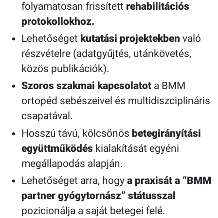
folyamatosan frissített
rehabilitációs
protokollokhoz.
Lehetőséget
kutatási projektekben
való
részvételre (adatgyűjtés, utánkövetés,
közös publikációk).
Szoros szakmai kapcsolatot
a BMM
ortopéd sebészeivel és multidiszciplináris
csapatával.
Hosszú távú, kölcsönös
betegirányítási
együttműködés
kialakítását egyéni
megállapodás alapján.
Lehetőséget arra, hogy
a praxisát a “BMM
partner gyógytornász” státusszal
pozicionálja a saját betegei felé.