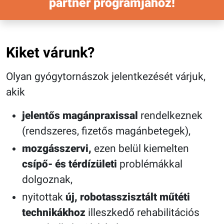
partner programjához!
Kiket várunk?
Olyan gyógytornászok jelentkezését várjuk,
akik
jelentős magánpraxissal
rendelkeznek
(rendszeres, fizetős magánbetegek),
mozgásszervi,
ezen belül kiemelten
csípő- és térdízületi
problémákkal
dolgoznak,
nyitottak
új, robotasszisztált műtéti
technikákhoz
illeszkedő rehabilitációs