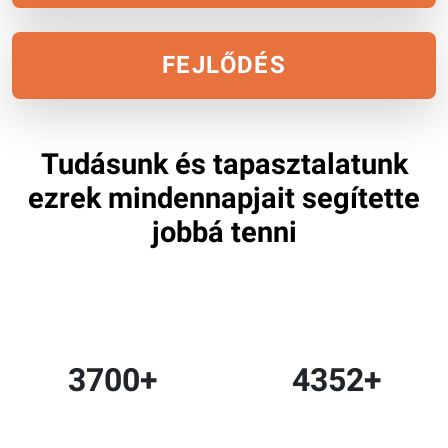
FEJLŐDÉS
Tudásunk és tapasztalatunk
ezrek mindennapjait segítette
jobbá tenni
3700
+
4352
+