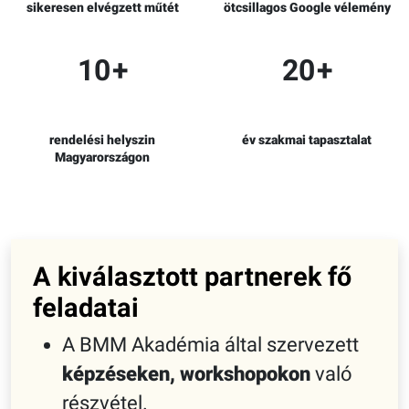
sikeresen elvégzett műtét
ötcsillagos Google vélemény
10
+
20
+
rendelési helyszin
év szakmai tapasztalat
Magyarországon
A kiválasztott partnerek fő
feladatai
A BMM Akadémia által szervezett
képzéseken, workshopokon
való
részvétel.