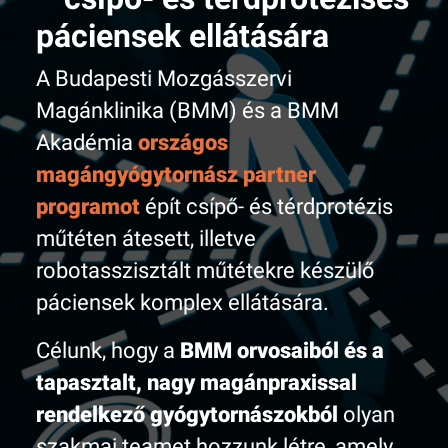
páciensek ellátására
A Budapesti Mozgásszervi
Magánklinika (BMM) és a BMM
Akadémia
országos
magángyógytornász partner
programot
épít csípő- és térdprotézis
műtéten átesett, illetve
robotasszisztált műtétekre készülő
páciensek komplex ellátására.
Célunk, hogy a
BMM orvosaiból és a
tapasztalt, nagy magánpraxissal
rendelkező gyógytornászokból
olyan
szakmai teamet hozzunk létre, amely