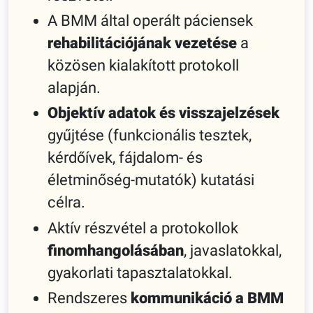
A BMM által operált páciensek
rehabilitációjának vezetése
a
közösen kialakított protokoll
alapján.
Objektív adatok és visszajelzések
gyűjtése (funkcionális tesztek,
kérdőívek, fájdalom- és
életminőség-mutatók) kutatási
célra.
Aktív részvétel a protokollok
finomhangolásában
, javaslatokkal,
gyakorlati tapasztalatokkal.
Rendszeres
kommunikáció a BMM