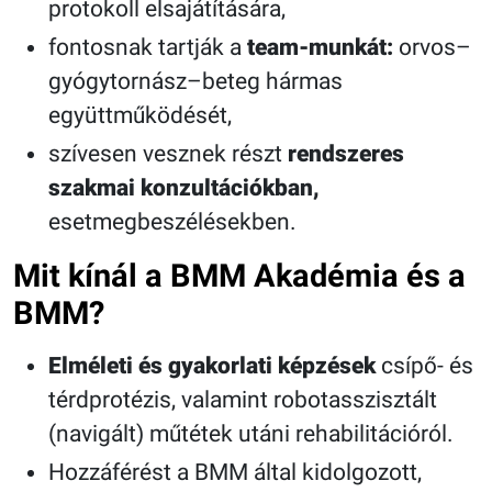
protokoll elsajátítására,
fontosnak tartják a
team-munkát:
orvos–
gyógytornász–beteg hármas
együttműködését,
szívesen vesznek részt
rendszeres
szakmai konzultációkban,
esetmegbeszélésekben.
Mit kínál a BMM Akadémia és a
BMM?
Elméleti és gyakorlati képzések
csípő- és
térdprotézis, valamint robotasszisztált
(navigált) műtétek utáni rehabilitációról.
Hozzáférést a BMM által kidolgozott,