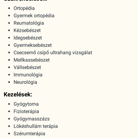
Ortopédia
Gyermek ortopédia
Reumatológia
Kézsebészet
Idegsebészet
Gyermeksebészet
Csecsemő csípő ultrahang vizsgálat
Mellkassebészet
Vállsebészet
Immunológia
Neurológia
Kezelések:
Gyógytorna
Fizioterápia
Gyógymasszázs
Lökéshullám terápia
Szérumterápia