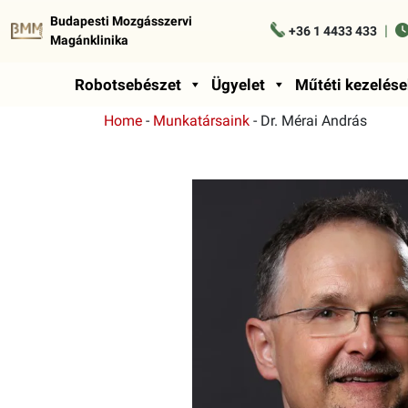
Budapesti Mozgásszervi
|
+36 1 4433 433
Magánklinika
Robotsebészet
Ügyelet
Műtéti kezelése
Home
-
Munkatársaink
-
Dr. Mérai András