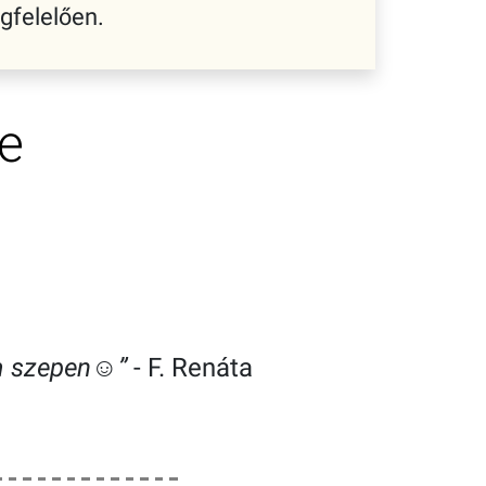
gfelelően.
e
m szepen☺️”
- F. Renáta