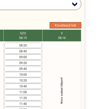
Következő hét
SZO
V
08.15
08.16
08:20
08:40
09:00
09:20
09:40
10:00
Nincs szabad időpont!
10:20
10:40
11:00
11:20
11:40