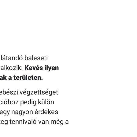
látandó baleseti
lalkozik.
Kevés ilyen
ak a területen.
sebészi végzettséget
ációhoz pedig külön
z egy nagyon érdekes
eg tennivaló van még a