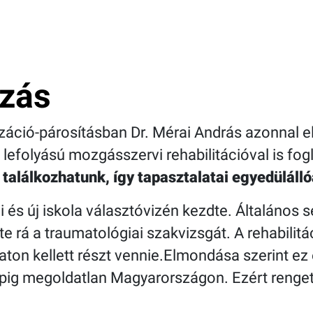
zás
záció-párosításban Dr. Mérai András azonnal el
lefolyású mozgásszervi rehabilitációval is fog
találkozhatunk, így tapasztalatai egyedülálló
i és új iskola választóvizén kezdte. Általános 
tte rá a traumatológiai szakvizsgát. A rehabilit
aton kellett részt vennie.Elmondása szerint e
pig megoldatlan Magyarországon. Ezért renget