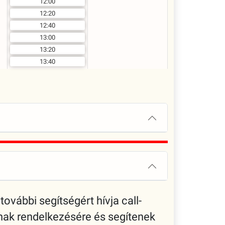
12:00
12:20
12:40
13:00
13:20
13:40
további segítségért hívja call-
nak rendelkezésére és segítenek