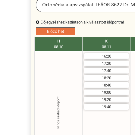
Előjegyzéshez kattintson a kiválasztott időpontra!
Előző hét
H
K
08.10
08.11
16:20
17:20
17:40
18:20
18:40
19:00
Nincs szabad időpont!
19:20
19:40