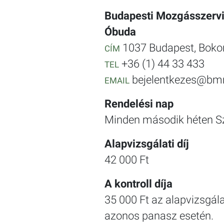
Budapesti Mozgásszervi
Óbuda
1037 Budapest, Bokor
CÍM
+36 (1) 44 33 433
TEL
bejelentkezes@bm
EMAIL
Rendelési nap
Minden második héten 
Alapvizsgálati díj
42 000 Ft
A kontroll díja
35 000 Ft az alapvizsgál
azonos panasz esetén.