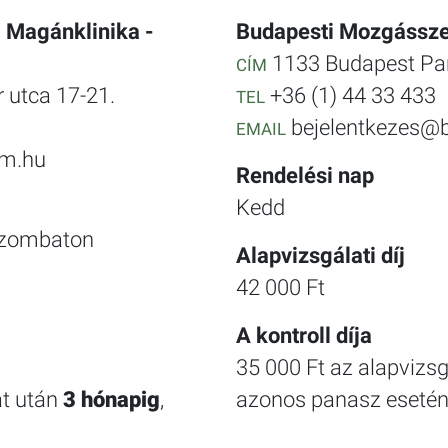
 Magánklinika -
Budapesti Mozgásszer
1133 Budapest Pan
CÍM
 utca 17-21.
+36 (1) 44 33 433
TEL
bejelentkezes
EMAIL
m.hu
Rendelési nap
Kedd
Szombaton
Alapvizsgálati díj
42 000 Ft
A kontroll díja
35 000 Ft az alapvizs
at után
3 hónapig
,
azonos panasz esetén