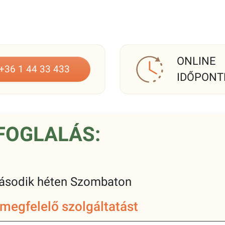
ONLINE
+36 1 44 33 433
IDŐPONT
FOGLALÁS:
ásodik héten Szombaton
 megfelelő szolgáltatást