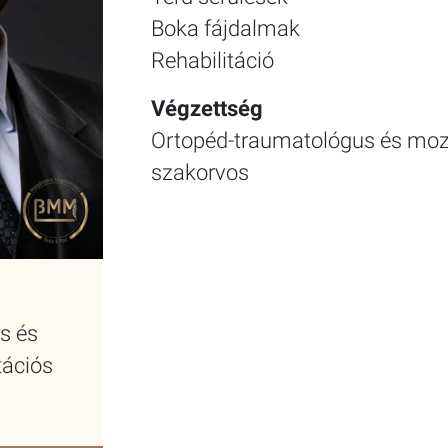
Boka fájdalmak
Rehabilitáció
Végzettség
Ortopéd-traumatológus és mozg
szakorvos
s és
tációs