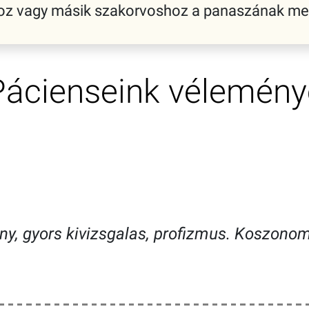
shoz vagy másik szakorvoshoz a panaszának me
Pácienseink vélemény
eny, gyors kivizsgalas, profizmus. Koszono