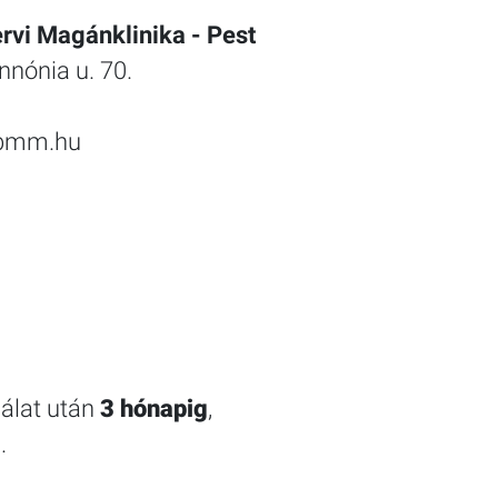
vi Magánklinika - Pest
nónia u. 70.
@bmm.hu
gálat után
3 hónapig
,
.