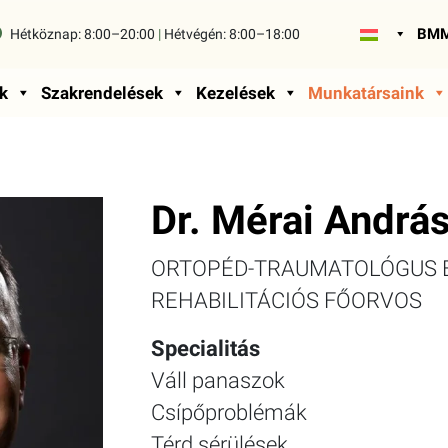
BMM
Hétköznap:
8:00–20:00
|
Hétvégén:
8:00–18:00
k
Szakrendelések
Kezelések
Munkatársaink
Dr. Mérai Andrá
ORTOPÉD-TRAUMATOLÓGUS 
REHABILITÁCIÓS FŐORVOS
Specialitás
Váll panaszok
Csípőproblémák
Térd sérülések