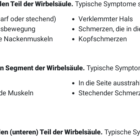
en Teil der Wirbelsäule.
Typische Symptome s
rf oder stechend)
Verklemmter Hals
alsbewegung
Schmerzen, die in di
ige Nackenmuskeln
Kopfschmerzen
en Segment der Wirbelsäule.
Typische Symptom
In die Seite ausstr
de Muskeln
Stechender Schmerz
en (unteren) Teil der Wirbelsäule.
Typische S