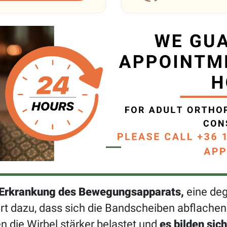
e Erkrankung des Bewegungsapparats,
eine deg
rt dazu, dass sich die Bandscheiben abflache
n die Wirbel stärker belastet und
es bilden si