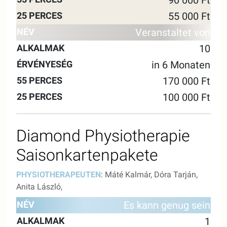
55 000 Ft
Veranstaltet von
10
in 6 Monaten
170 000 Ft
100 000 Ft
Diamond Physiotherapie
Saisonkartenpakete
PHYSIOTHERAPEUTEN
: Máté Kalmár, Dóra Tarján,
Anita László,
55
25
Es kann genug sein
NAME
ALKALMAK
GÜLTIGKEIT
MINUTEN
MINU
1