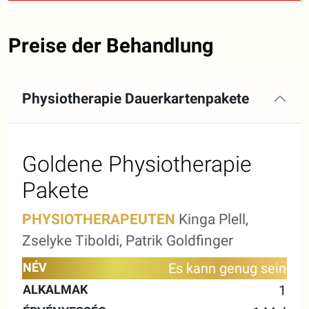
Preise der Behandlung
Physiotherapie Dauerkartenpakete
Goldene Physiotherapie
Pakete
PHYSIOTHERAPEUTEN
Kinga Plell,
Zselyke Tiboldi, Patrik Goldfinger
55
25
Es kann genug sein
NAME
ALKALMAK
GÜLTIGKEIT
MINUTEN
MINU
1