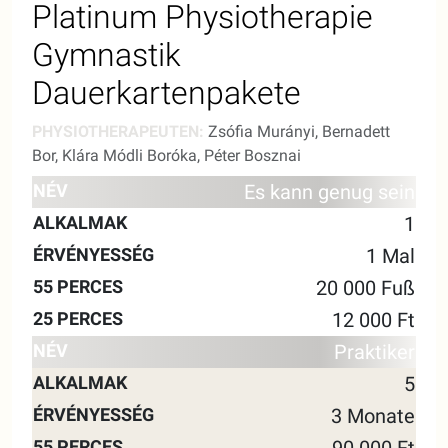
Platinum Physiotherapie
Gymnastik
Dauerkartenpakete
PHYSIOTHERAPEUTEN:
Zsófia Murányi, Bernadett
Bor, Klára Módli Boróka, Péter Bosznai
55
25
Es kann genug sein
NAME
ALKALMAK
GÜLTIGKEIT
MINUTEN
MINU
1
1 Mal
20 000 Fuß
12 000 Ft
Praktiker
5
3 Monate
90 000 Ft