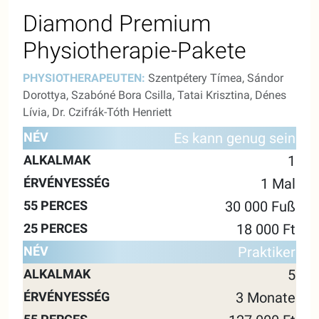
Diamond Premium
Physiotherapie-Pakete
PHYSIOTHERAPEUTEN:
Szentpétery Tímea, Sándor
Dorottya, Szabóné Bora Csilla, Tatai Krisztina, Dénes
Lívia, Dr. Czifrák-Tóth Henriett
55
25
Es kann genug sein
NAME
ALKALMAK
GÜLTIGKEIT
MINUTEN
MINU
1
1 Mal
30 000 Fuß
18 000 Ft
Praktiker
5
3 Monate