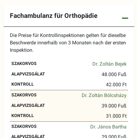
Fachambulanz für Orthopädie
Die Preise für Kontrollinspektionen gelten für dieselbe
Beschwerde innerhalb von 3 Monaten nach der ersten
Inspektion.
GRUNDLEGENDE
Dr. Zoltán Bejek
SPEZIALIST
KONTROLLE
UNTERSUCHUNG
48.000 Fuß
42.000 Ft
Dr. Zoltán Bölcsházy
39.000 Fuß
31.000 Ft
Dr. János Bartha
29.000 Fuß