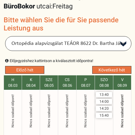
Büro
Bokor
utcai:Freitag
Bitte wählen Sie die für Sie passende
Leistung aus
Előjegyzéshez kattintson a kiválasztott időpontra!
Előző hét
Következő hét
H
K
SZE
CS
P
SZO
V
08.03
08.04
08.05
08.06
08.07
08.08
08.09
13:40
Nincs szabad időpont!
Nincs szabad időpont!
Nincs szabad időpont!
Nincs szabad időpont!
Nincs szabad időpont!
Nincs szabad időpont!
14:00
14:20
15:40