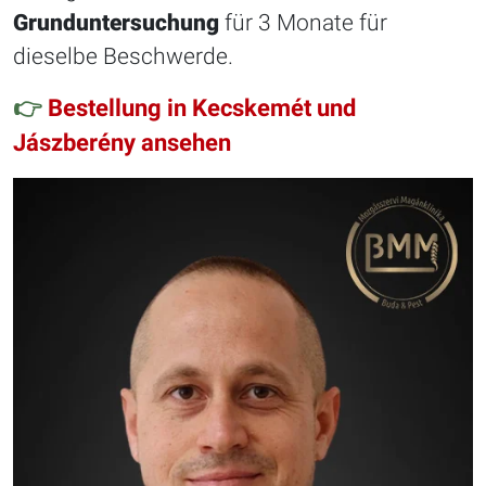
Grunduntersuchung
für 3 Monate für
dieselbe Beschwerde.
👉
Bestellung in Kecskemét und
Jászberény ansehen