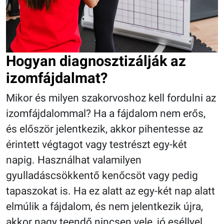
Hogyan diagnosztizálják az
izomfájdalmat?
Mikor és milyen szakorvoshoz kell fordulni az
izomfájdalommal? Ha a fájdalom nem erős,
és először jelentkezik, akkor pihentesse az
érintett végtagot vagy testrészt egy-két
napig. Használhat valamilyen
gyulladáscsökkentő kenőcsöt vagy pedig
tapaszokat is. Ha ez alatt az egy-két nap alatt
elmúlik a fájdalom, és nem jelentkezik újra,
akkor nagy teendő nincsen vele, jó eséllyel