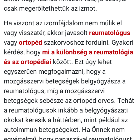
csak megerőltethettük az izmot.
Ha viszont az izomfájdalom nem múlik el
vagy visszatér, akkor javasolt
reumatológus
vagy
ortopéd
szakorvoshoz fordulni. Gyakori
kérdés, hogy
mi a különbség a reumatológia
és az ortopédiai
között. Ezt úgy lehet
egyszerűen megfogalmazni, hogy a
mozgásszervi betegségek belgyógyásza a
reumatológus, míg a mozgásszervi
betegségek sebésze az ortopéd orvos. Tehát
a reumatológusok inkább a belgyógyászati
okokat keresik a háttérben, mint például az
autoimmun betegségeket. Ha Önnek nem
egyértelmű, hogy panaszával reumatológust