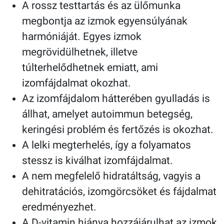
A rossz testtartás és az ülőmunka
megbontja az izmok egyensúlyának
harmóniáját. Egyes izmok
megrövidülhetnek, illetve
túlterhelődhetnek emiatt, ami
izomfájdalmat okozhat.
Az izomfájdalom hátterében gyulladás is
állhat, amelyet autoimmun betegség,
keringési problém és fertőzés is okozhat.
A lelki megterhelés, így a folyamatos
stessz is kiválhat izomfájdalmat.
A nem megfelelő hidratáltság, vagyis a
dehitratációs, izomgörcsöket és fájdalmat
eredményezhet.
A D-vitamin hiánya hozzájárulhat az izmok