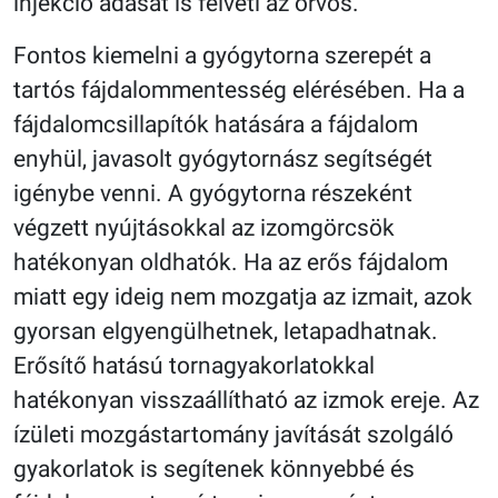
injekció adását is felveti az orvos.
Fontos kiemelni a gyógytorna szerepét a
tartós fájdalommentesség elérésében. Ha a
fájdalomcsillapítók hatására a fájdalom
enyhül, javasolt gyógytornász segítségét
igénybe venni. A gyógytorna részeként
végzett nyújtásokkal az izomgörcsök
hatékonyan oldhatók. Ha az erős fájdalom
miatt egy ideig nem mozgatja az izmait, azok
gyorsan elgyengülhetnek, letapadhatnak.
Erősítő hatású tornagyakorlatokkal
hatékonyan visszaállítható az izmok ereje. Az
ízületi mozgástartomány javítását szolgáló
gyakorlatok is segítenek könnyebbé és