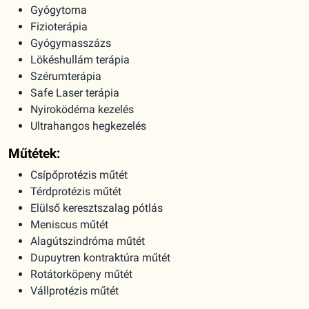
Gyógytorna
Fizioterápia
Gyógymasszázs
Lökéshullám terápia
Szérumterápia
Safe Laser terápia
Nyiroködéma kezelés
Ultrahangos hegkezelés
Műtétek:
Csípőprotézis műtét
Térdprotézis műtét
Elülső keresztszalag pótlás
Meniscus műtét
Alagútszindróma műtét
Dupuytren kontraktúra műtét
Rotátorköpeny műtét
Vállprotézis műtét