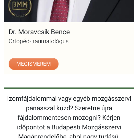
Dr. Moravcsik Bence
Ortopéd-traumatológus
MEGISMEREM
Izomfájdalommal vagy egyéb mozgásszervi
panasszal küzd? Szeretne újra
fájdalommentesen mozogni? Kérjen
időpontot a Budapesti Mozgásszervi
Magánrendelőbe, ahol nagy tudású,