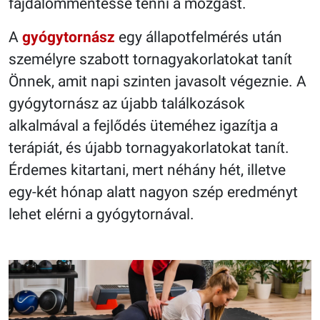
fájdalommentessé tenni a mozgást.
A
gyógytornász
egy állapotfelmérés után
személyre szabott tornagyakorlatokat tanít
Önnek, amit napi szinten javasolt végeznie. A
gyógytornász az újabb találkozások
alkalmával a fejlődés üteméhez igazítja a
terápiát, és újabb tornagyakorlatokat tanít.
Érdemes kitartani, mert néhány hét, illetve
egy-két hónap alatt nagyon szép eredményt
lehet elérni a gyógytornával.