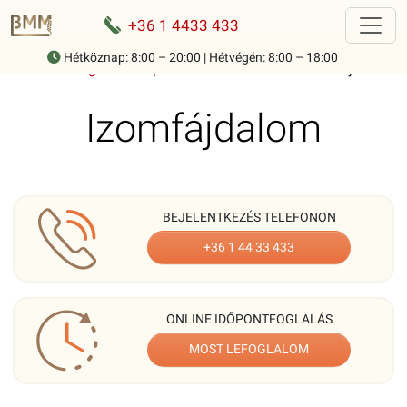
+36 1 4433 433
Hétköznap: 8:00 – 20:00 | Hétvégén: 8:00 – 18:00
Home
-
Mozgásszervi panaszok ismertetése
-
Izomfájdalom
Izomfájdalom
BEJELENTKEZÉS TELEFONON
+36 1 44 33 433
ONLINE IDŐPONTFOGLALÁS
MOST LEFOGLALOM