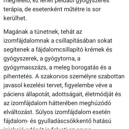
megfelelő, ez lehet például gyógyszeres
terápia, de esetenként műtétre is sor
kerülhet.
Magának a tünetnek, tehát az
izomfájdalomnak a csillapításában sokat
segítenek a fájdalomcsillapító krémek és
gyógyszerek, a gyógytorna, a
gyógymasszázs, a meleg borogatás és a
pihentetés. A szakorvos személyre szabottan
javasol kezelési tervet, figyelembe véve a
páciens állapotát, adottságait, életmódját és
az izomfájdalom hátterében meghúzódó
elváltozást. Súlyos izomfájdalom esetén
fájdalom- és gyulladáscsökkentő hatású