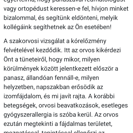
vagy ortopédust keressen-e fel, hívjon minket
bizalommal, és segítünk eldönteni, melyik
kollégáink segíthetnek az Ön esetében!
A szakorvosi vizsgálat a kórelőzmény
felvételével kezdődik. Itt az orvos kikérdezi
Önt a tüneteiről, hogy mikor, milyen
körülmények között jelentkezett először a
panasz, állandóan fennáll-e, milyen
helyzetben, napszakban erősödik az
izomfájdalom, és mi javít rajta. A korábbi
betegségek, orvosi beavatkozások, esetleges
gyógyszerallergia is szóba kerül. Az orvos
ezután megtekinti a fájdalmas területet,
mozgatással, tapintással ellenőrzi az