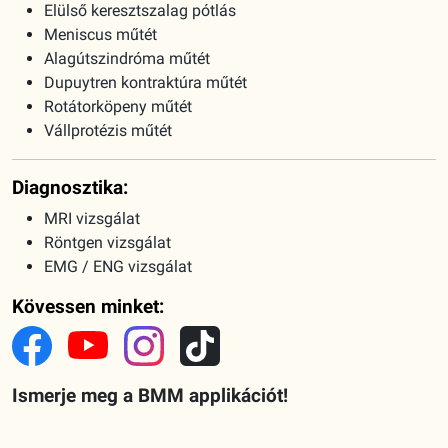
Elülső keresztszalag pótlás
Meniscus műtét
Alagútszindróma műtét
Dupuytren kontraktúra műtét
Rotátorköpeny műtét
Vállprotézis műtét
Diagnosztika:
MRI vizsgálat
Röntgen vizsgálat
EMG / ENG vizsgálat
Kövessen minket:
Ismerje meg a BMM applikációt!