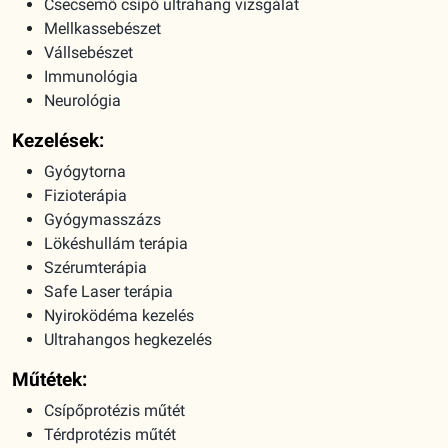
Csecsemő csípő ultrahang vizsgálat
Mellkassebészet
Vállsebészet
Immunológia
Neurológia
Kezelések:
Gyógytorna
Fizioterápia
Gyógymasszázs
Lökéshullám terápia
Szérumterápia
Safe Laser terápia
Nyiroködéma kezelés
Ultrahangos hegkezelés
Műtétek:
Csípőprotézis műtét
Térdprotézis műtét