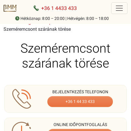
+36 1 4433 433
Hétköznap: 8:00 – 20:00 | Hétvégén: 8:00 – 18:00
Home
-
Mozgásszervi panaszok ismertetése
-
Szeméremcsont szárának törése
Szeméremcsont
szárának törése
BEJELENTKEZÉS TELEFONON
+36 1 44 33 433
ONLINE IDŐPONTFOGLALÁS