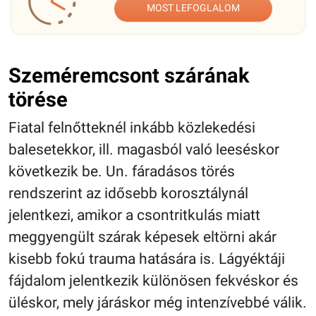
MOST LEFOGLALOM
Szeméremcsont szárának
törése
Fiatal felnőtteknél inkább közlekedési
balesetekkor, ill. magasból való leeséskor
következik be. Un. fáradásos törés
rendszerint az idősebb korosztálynál
jelentkezi, amikor a csontritkulás miatt
meggyengült szárak képesek eltörni akár
kisebb fokú trauma hatására is. Lágyéktáji
fájdalom jelentkezik különösen fekvéskor és
üléskor, mely járáskor még intenzívebbé válik.