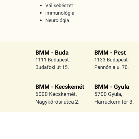
Vállsebészet
Immunológia
Neurológia
BMM - Buda
BMM - Pest
1111 Budapest,
1133 Budapest,
Budafoki út 15.
Pannónia u. 70.
BMM - Kecskemét
BMM - Gyula
6000 Kecskemét,
5700 Gyula,
Nagykőrösi utca 2.
Harruckern tér 3.
Együtt az örömteli
Adatkezelési
mozgás
tájékoztató
szabadságáért