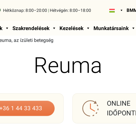
BMM
Hétköznap:
8:00–20:00
|
Hétvégén:
8:00–18:00
k
Szakrendelések
Kezelések
Munkatársaink
euma, az ízületi betegség
Reuma
ONLINE
+36 1 44 33 433
IDŐPONT