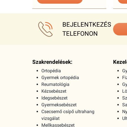
BEJELENTKEZÉS
TELEFONON
Szakrendelések:
Kezel
Ortopédia
Gy
Gyermek ortopédia
Fi
Reumatológia
G
Kézsebészet
Lö
Idegsebészet
Sz
Gyermeksebészet
Sa
Csecsemő csípő ultrahang
Ny
vizsgálat
Ul
Mellkassebészet