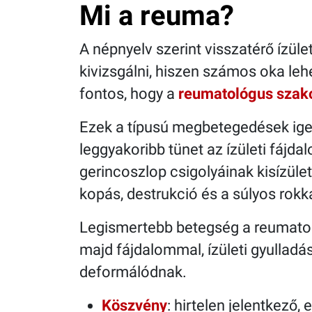
Mi a reuma?
A népnyelv szerint visszatérő ízü
kivizsgálni, hiszen számos oka leh
fontos, hogy a
reumatológus szak
Ezek a típusú megbetegedések igen
leggyakoribb tünet az ízületi fájda
gerincoszlop csigolyáinak kisízülete
kopás, destrukció és a súlyos rok
Legismertebb betegség a reumatoid 
majd fájdalommal, ízületi gyulladá
deformálódnak.
Köszvény
: hirtelen jelentkező,