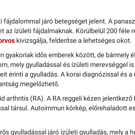
leti fájdalommal járó betegséget jelent. A pan
et az ízületi fájdalmaknak. Körülbelül 200 féle
orvos
kivizsgálja, felderítse a lehetséges okot.
 gyakoriak idős emberek között, de bármely él
lom, mely gyulladással és ízületi merevséggel is
it érinti a gyulladás. A korai diagnózissal és a
kantság megelőzhető.
arthritis (RA). A RA reggeli kézen jelentkező 
ssal társul. Autoimmun kórkép, előrehaladott e
 erős gyulladással járó ízületi gyulladás, mely 