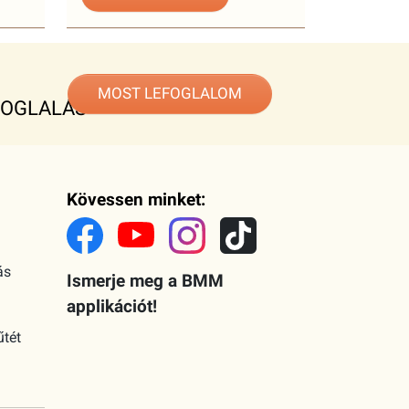
MOST LEFOGLALOM
FOGLALÁS
Kövessen minket:
ás
Ismerje meg a BMM
applikációt!
űtét