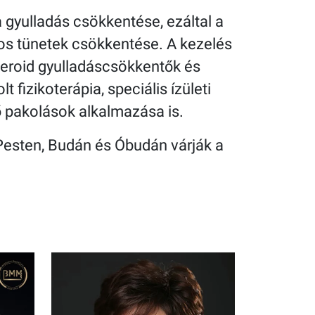
 gyulladás csökkentése, ezáltal a
ános tünetek csökkentése. A kezelés
teroid gyulladáscsökkentők és
t fizikoterápia, speciális ízületi
 pakolások alkalmazása is.
 Pesten, Budán és Óbudán várják a
.