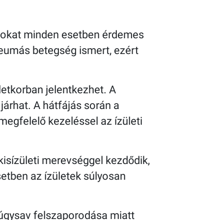
aszokat minden esetben érdemes
 reumás betegség ismert, ezért
etkorban jelentkezhet. A
 járhat. A hátfájás során a
 megfelelő kezeléssel az ízületi
kisízületi merevséggel kezdődik,
setben az ízületek súlyosan
a húgysav felszaporodása miatt