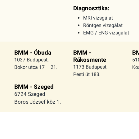
Diagnosztika:
MRI vizsgálat
Röntgen vizsgálat
EMG / ENG vizsgálat
BMM - Óbuda
BMM -
BM
Rákosmente
1037 Budapest,
51
1173 Budapest,
Bokor utca 17 – 21.
Kos
Pesti út 183.
BMM - Szeged
6724 Szeged
Boros József köz 1.
Általános szerződési
Bér
Cookie szabályzat
feltételek
fel