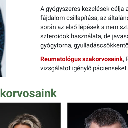
A gyógyszeres kezelések célja a
fájdalom csillapítása, az által
során az első lépések a nem sz
szteroidok használata, de javasol
gyógytorna, gyulladáscsökkentő
Reumatológus szakorvosaink
,
vizsgálatot igénylő pácienseket
korvosaink