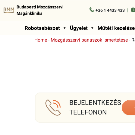
Budapesti Mozgásszervi
|
+36 1 4433 433
Magánklinika
Robotsebészet
Ügyelet
Műtéti kezelése
Home
-
Mozgásszervi panaszok ismertetése
-
R
BEJELENTKEZÉS
TELEFONON