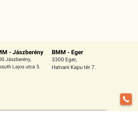
M - Jászberény
BMM - Eger
00 Jászberény,
3300 Eger,
suth Lajos utca 5.
Hatvani Kapu tér 7.
Iratkozzon fel
letfelhasználási
hírlevelünkre itt!
tételek