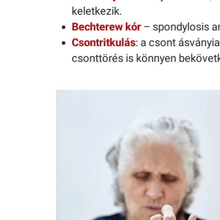
keletkezik.
Bechterew kór
– spondylosis an
Csontritkulás
: a csont ásványi
csonttörés is könnyen bekövet