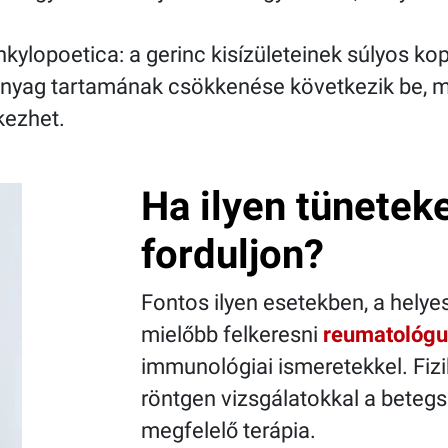
kylopoetica: a gerinc kisízületeinek súlyos k
anyag tartamának csökkenése következik be, m
kezhet.
Ha ilyen tüneteke
forduljon?
Fontos ilyen esetekben, a helye
mielőbb felkeresni
reumatológu
immunológiai ismeretekkel. Fizik
röntgen vizsgálatokkal a betegség
megfelelő terápia.