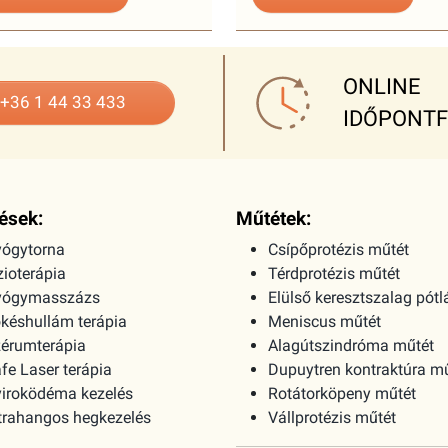
ONLINE
+36 1 44 33 433
IDŐPONT
ések:
Műtétek:
ógytorna
Csípőprotézis műtét
zioterápia
Térdprotézis műtét
yógymasszázs
Elülső keresztszalag pótl
késhullám terápia
Meniscus műtét
érumterápia
Alagútszindróma műtét
fe Laser terápia
Dupuytren kontraktúra m
iroködéma kezelés
Rotátorköpeny műtét
trahangos hegkezelés
Vállprotézis műtét