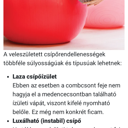
A veleszületett csípőrendellenességek
többféle súlyosságúak és típusúak lehetnek:
Laza csípőízület
Ebben az esetben a combcsont feje nem
hagyja el a medencecsontban található
ízületi vápát, viszont kifelé nyomható
belőle. Ez még nem konkrét ficam.
Luxálható (instabil) csípő