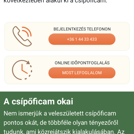
következtében alakul ki a csípőficam.
BEJELENTKEZÉS TELEFONON
+36 1 44 33 433
ONLINE IDŐPONTFOGLALÁS
MOST LEFOGLALOM
A csípőficam okai
Nem ismerjük a veleszületett csípőficam
pontos okát, de többféle olyan tényezőről
tudunk, ami közrejátszik kialakulásában. Az