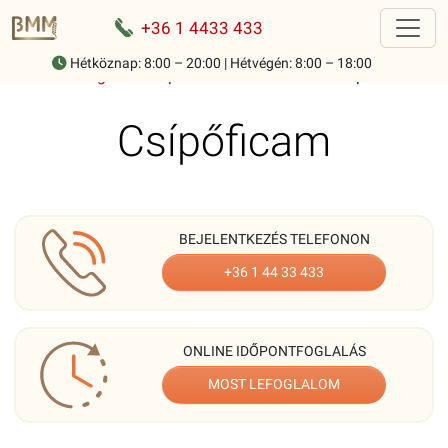
+36 1 4433 433
Hétköznap: 8:00 – 20:00 | Hétvégén: 8:00 – 18:00
Home
-
Mozgásszervi panaszok ismertetése
-
Csípőficam
Csípőficam
BEJELENTKEZÉS TELEFONON
+36 1 44 33 433
ONLINE IDŐPONTFOGLALÁS
MOST LEFOGLALOM