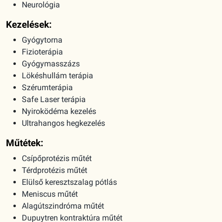
Neurológia
Kezelések:
Gyógytorna
Fizioterápia
Gyógymasszázs
Lökéshullám terápia
Szérumterápia
Safe Laser terápia
Nyiroködéma kezelés
Ultrahangos hegkezelés
Műtétek:
Csípőprotézis műtét
Térdprotézis műtét
Elülső keresztszalag pótlás
Meniscus műtét
Alagútszindróma műtét
Dupuytren kontraktúra műtét