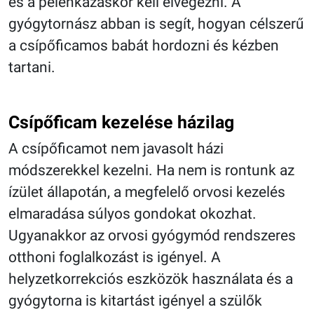
és a pelenkázáskor kell elvégezni. A
gyógytornász abban is segít, hogyan célszerű
a csípőficamos babát hordozni és kézben
tartani.
Csípőficam kezelése házilag
A csípőficamot nem javasolt házi
módszerekkel kezelni. Ha nem is rontunk az
ízület állapotán, a megfelelő orvosi kezelés
elmaradása súlyos gondokat okozhat.
Ugyanakkor az orvosi gyógymód rendszeres
otthoni foglalkozást is igényel. A
helyzetkorrekciós eszközök használata és a
gyógytorna is kitartást igényel a szülők