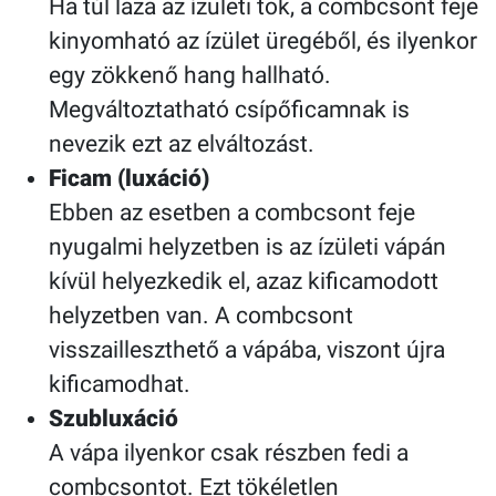
Ha túl laza az ízületi tok, a combcsont feje
kinyomható az ízület üregéből, és ilyenkor
egy zökkenő hang hallható.
Megváltoztatható csípőficamnak is
nevezik ezt az elváltozást.
Ficam (luxáció)
Ebben az esetben a combcsont feje
nyugalmi helyzetben is az ízületi vápán
kívül helyezkedik el, azaz kificamodott
helyzetben van. A combcsont
visszailleszthető a vápába, viszont újra
kificamodhat.
Szubluxáció
A vápa ilyenkor csak részben fedi a
combcsontot. Ezt tökéletlen