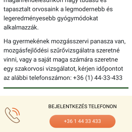
magánrendelésünkön nagy tudású és
tapasztalt orvosaink a legmodernebb és
legeredményesebb gyógymódokat
alkalmazzák.
Ha gyermekének mozgásszervi panasza van,
mozgásfejlődési szűrővizsgálatra szeretné
vinni, vagy a saját maga számára szeretne
egy szakorvosi vizsgálatot, kérjen időpontot
az alábbi telefonszámon: +36 (1) 44-33-433
BEJELENTKEZÉS TELEFONON
+36 1 44 33 433