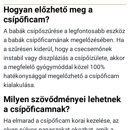
Hogyan előzhető meg a
csípőficam?
A babák csípőszűrése a legfontosabb eszköz
a babák csípőficamának megelőzésében. Ha
a szűrésen kiderül, hogy a csecsemőnek
instabil vagy diszpláziás a csípőízülete, akkor
a megfelelő gyógymóddal közel 100%
hatékonysággal megelőzhető a csípőficam
kialakulása.
Milyen szövődményei lehetnek
a csípőficamnak?
Ha elmarad a csípőficam korai kezelése, az
olyan súlyos panaszokat okozhat, amik a