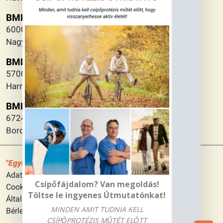
BMM - Kecskemét
6000 Kecskemét,
Nagykőrösi utca 2.
BMM - Gyula
5700 Gyula,
Harruckern tér 3.
BMM - Szeged
6724 Szeged
Boros József köz 1.
Együtt az örömteli mozgás szabadságáért
Adatkezelési tájékoztató
Csípőfájdalom? Van megoldás!
Cookie szabályzat
Töltse le ingyenes Útmutatónkat!
Általános szerződési feltételek
MINDEN AMIT TUDNIA KELL
Bérletfelhasználási feltételek
CSÍPŐPROTÉZIS MŰTÉT ELŐTT