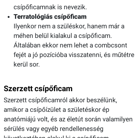
csípőficamnak is nevezik.
Terratológiás csípőficam
Ilyenkor nem a szüléskor, hanem már a
méhen belül kialakul a csípőficam.
Általában ekkor nem lehet a combcsont
fejét a jó pozícióba visszatenni, és műtétre
kerül sor.
Szerzett csípőficam
Szerzett csípőficamról akkor beszélünk,
amikor a csípőízület a születéskor ép
anatómiájú volt, és az életút során valamilyen
sérülés vagy egyéb rendellenesség