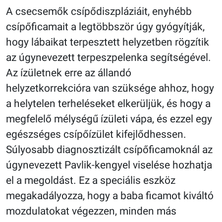
A csecsemők csípődiszpláziáit, enyhébb
csípőficamait a legtöbbször úgy gyógyítják,
hogy lábaikat terpesztett helyzetben rögzítik
az úgynevezett terpeszpelenka segítségével.
Az ízületnek erre az állandó
helyzetkorrekcióra van szüksége ahhoz, hogy
a helytelen terheléseket elkerüljük, és hogy a
megfelelő mélységű ízületi vápa, és ezzel egy
egészséges csípőízület kifejlődhessen.
Súlyosabb diagnosztizált csípőficamoknál az
úgynevezett Pavlik-kengyel viselése hozhatja
el a megoldást. Ez a speciális eszköz
megakadályozza, hogy a baba ficamot kiváltó
mozdulatokat végezzen, minden más