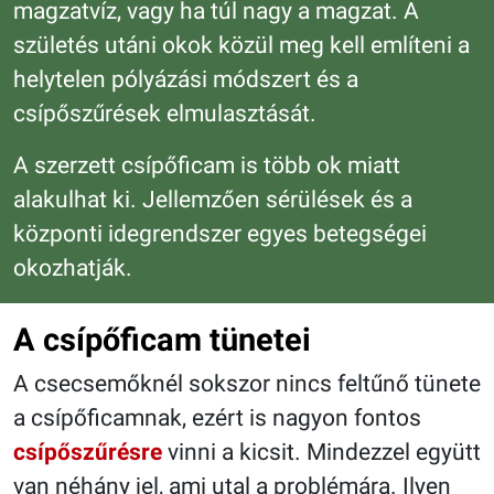
magzatvíz, vagy ha túl nagy a magzat. A
születés utáni okok közül meg kell említeni a
helytelen pólyázási módszert és a
csípőszűrések elmulasztását.
A szerzett csípőficam is több ok miatt
alakulhat ki. Jellemzően sérülések és a
központi idegrendszer egyes betegségei
okozhatják.
A csípőficam tünetei
A csecsemőknél sokszor nincs feltűnő tünete
a csípőficamnak, ezért is nagyon fontos
csípőszűrésre
vinni a kicsit. Mindezzel együtt
van néhány jel, ami utal a problémára. Ilyen