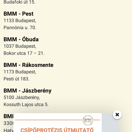
Budafoki út 15.
BMM - Pest
1133 Budapest,
Pannónia u. 70.
BMM - Óbuda
1037 Budapest,
Bokor utca 17 – 21.
BMM - Rákosmente
1173 Budapest,
Pesti út 183.
BMM - Jászberény
5100 Jászberény,
Kossuth Lajos utca 5.
BMM - Eger
3300 Eger,
Hatvani Kapu tér 7.