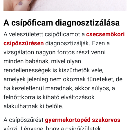
A csípőficam diagnosztizálása
A veleszületett csípőficamot a
csecsemőkori
csípőszűrésen
diagnosztizálják. Ezen a
vizsgálaton nagyon fontos részt venni
minden babának, mivel olyan
rendellenességek is kiszűrhetők vele,
amelyek jelenleg nem okoznak tüneteket, de
ha kezeletlenül maradnak, akkor súlyos, a
felnőttkorra is kiható elváltozások
alakulhatnak ki belőle.
A csípőszűrést
gyermekortopéd szakorvos
végzi. Lényege, hogy a csípőízületek