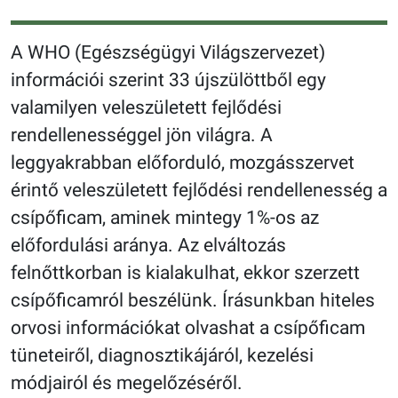
A WHO (Egészségügyi Világszervezet)
információi szerint 33 újszülöttből egy
valamilyen veleszületett fejlődési
rendellenességgel jön világra. A
leggyakrabban előforduló, mozgásszervet
érintő veleszületett fejlődési rendellenesség a
csípőficam, aminek mintegy 1%-os az
előfordulási aránya. Az elváltozás
felnőttkorban is kialakulhat, ekkor szerzett
csípőficamról beszélünk. Írásunkban hiteles
orvosi információkat olvashat a csípőficam
tüneteiről, diagnosztikájáról, kezelési
módjairól és megelőzéséről.