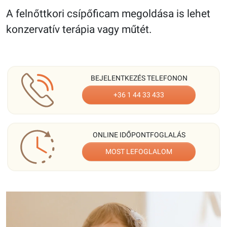
A felnőttkori csípőficam megoldása is lehet
konzervatív terápia vagy műtét.
BEJELENTKEZÉS TELEFONON
+36 1 44 33 433
ONLINE IDŐPONTFOGLALÁS
MOST LEFOGLALOM