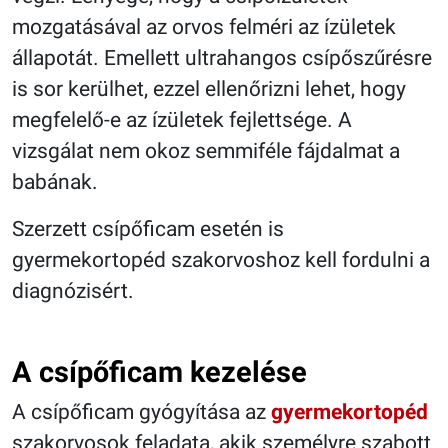
mozgatásával az orvos felméri az ízületek
állapotát. Emellett ultrahangos csípőszűrésre
is sor kerülhet, ezzel ellenőrizni lehet, hogy
megfelelő-e az ízületek fejlettsége. A
vizsgálat nem okoz semmiféle fájdalmat a
babának.
Szerzett csípőficam esetén is
gyermekortopéd szakorvoshoz kell fordulni a
diagnózisért.
A csípőficam kezelése
A csípőficam gyógyítása az
gyermekortopéd
szakorvosok feladata, akik személyre szabott