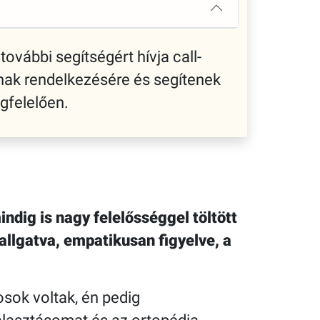
további segítségért hívja call-
nak rendelkezésére és segítenek
gfelelően.
dig is nagy felelősséggel töltött
llgatva, empatikusan figyelve, a
osok voltak, én pedig