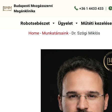
Budapesti Mozgásszervi
|
+36 1 4433 433
Magánklinika
Robotsebészet
Ügyelet
Műtéti kezelése
Home
-
Munkatársaink
-
Dr. Szögi Miklós