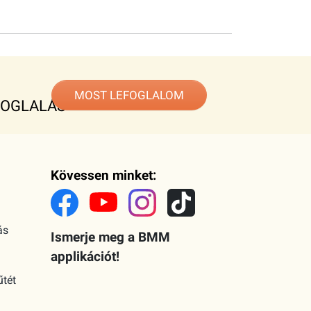
MOST LEFOGLALOM
FOGLALÁS
Kövessen minket:
ás
Ismerje meg a BMM
applikációt!
űtét