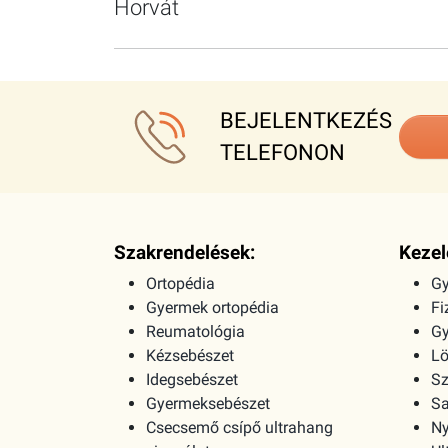
Horvát
BEJELENTKEZÉS
TELEFONON
Szakrendelések:
Kezel
Ortopédia
Gy
Gyermek ortopédia
Fi
Reumatológia
G
Kézsebészet
Lö
Idegsebészet
Sz
Gyermeksebészet
Sa
Csecsemő csípő ultrahang
Ny