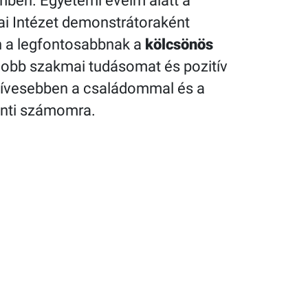
emben. Egyetemi éveim alatt a
ai Intézet demonstrátoraként
n a legfontosabbnak a
kölcsönös
obb szakmai tudásomat és pozitív
zívesebben a családommal és a
enti számomra.