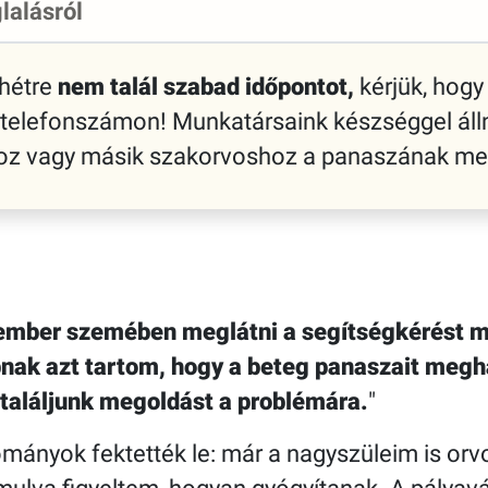
lalásról
 hétre
nem talál szabad időpontot,
kérjük, hogy 
 telefonszámon! Munkatársaink készséggel áll
shoz vagy másik szakorvoshoz a panaszának me
ember szemében meglátni a segítségkérést min
bnak azt tartom, hogy a beteg panaszait megha
 találjunk megoldást a problémára.
mányok fektették le: már a nagyszüleim is orv