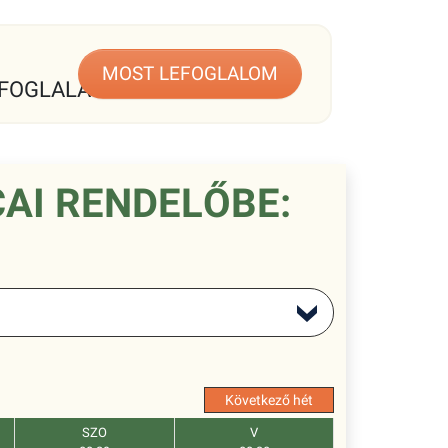
MOST LEFOGLALOM
FOGLALÁS
AI RENDELŐBE:
Következő hét
SZO
V