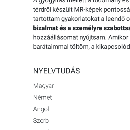
A gyógyítás mellett a tudomány és 
térdről készült MR-képek pontossá
tartottam gyakorlatokat a leendő
bizalmat és a személyre szabott
hozzáállásomat nyújtsam. Amikor
barátaimmal töltöm, a kikapcsolód
NYELVTUDÁS
Magyar
Német
Angol
Szerb