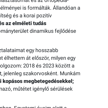
álasztásomat és az ortopédia-
élményei is formálták. Állandóan a
tség és a korai pozitív
és az elméleti tudás
ományterület dinamikus fejlődése
talataimat egy hosszabb
t élhettem át először, milyen egy
dolgozom: 2018 és 2023 között a
mat, jelenleg szakorvosként. Munkám
eti kopásos megbetegedésekkel;
mazó, műtétet igénylő sérülések