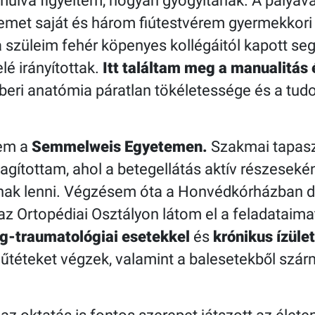
ulva figyeltem, hogyan gyógyítanak. A pályav
semet saját és három fiútestvérem gyermekkori 
 szüleim fehér köpenyes kollégáitól kapott segí
lé irányítottak.
Itt találtam meg a manualitás 
eri anatómia páratlan tökéletessége és a tud
.
tem a
Semmelweis Egyetemen.
Szakmai tapasz
ítottam, ahol a betegellátás aktív részesekén
ának lenni. Végzésem óta a Honvédkórházban 
 az Ortopédiai Osztályon látom el a feladatai
g-traumatológiai esetekkel
és
krónikus ízül
műtéteket végzek, valamint a balesetekből szár