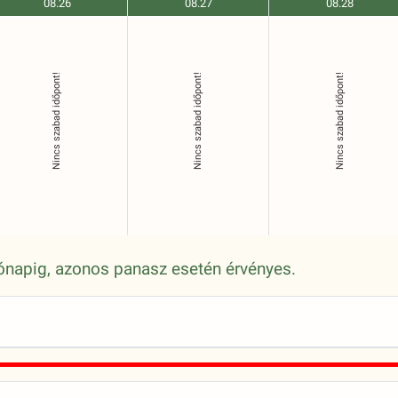
08.26
08.27
08.28
Nincs szabad időpont!
Nincs szabad időpont!
Nincs szabad időpont!
 hónapig, azonos panasz esetén érvényes.