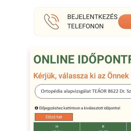
BEJELENTKEZÉS
TELEFONON
ONLINE IDŐPONT
Kérjük, válassza ki az Önnek
Előjegyzéshez kattintson a kiválasztott időpontra!
Előző hét
H
K