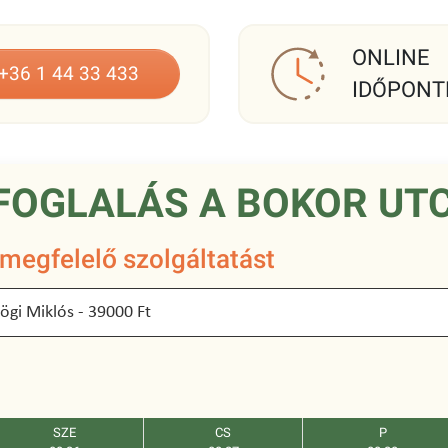
ONLINE
+36 1 44 33 433
IDŐPONT
FOGLALÁS A BOKOR UTC
 megfelelő szolgáltatást
SZE
CS
P