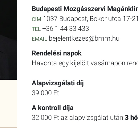
Budapesti Mozgásszervi Magánklin
1037 Budapest, Bokor utca 17-21
CÍM
+36 1 44 33 433
TEL
bejelentkezes@bmm.hu
EMAIL
Rendelési napok
Havonta egy kijelölt vasárnapon ren
Alapvizsgálati díj
39 000 Ft
A kontroll díja
32 000 Ft az alapvizsgálat után
3 hó