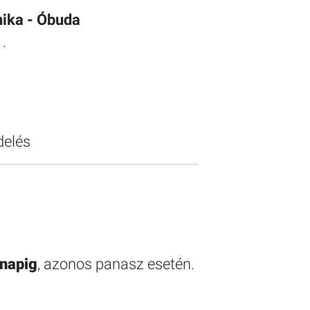
ika - Óbuda
.
delés
napig
, azonos panasz esetén.