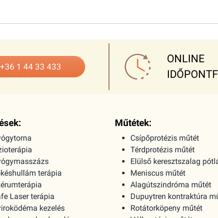
ONLINE
+36 1 44 33 433
IDŐPONT
ések:
Műtétek:
ógytorna
Csípőprotézis műtét
zioterápia
Térdprotézis műtét
yógymasszázs
Elülső keresztszalag pótl
késhullám terápia
Meniscus műtét
érumterápia
Alagútszindróma műtét
fe Laser terápia
Dupuytren kontraktúra m
iroködéma kezelés
Rotátorköpeny műtét