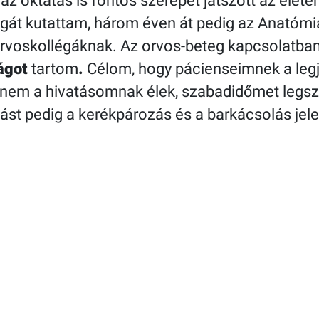
az oktatás is fontos szerepet játszott az élet
gát kutattam, három éven át pedig az Anatómi
 orvoskollégáknak. Az orvos-beteg kapcsolatba
ságot
tartom
.
Célom, hogy pácienseimnek a legj
 nem a hivatásomnak élek, szabadidőmet legs
ást pedig a kerékpározás és a barkácsolás jel