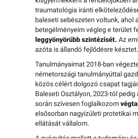
kisgyermekként a rendelőjükben ám
traumatológia iránti elköteleződé
baleseti sebészeten voltunk, ahol a
betegélményeim végleg e terület fe
leggyönyörűbb szintézisét.
Az emb
azóta is állandó fejlődésre késztet
Tanulmányaimat 2018-ban végez
németországi tanulmányúttal gazdag
közös célért dolgozó csapat tagj
Baleseti Osztályon, 2023-tól pedig
során szívesen foglalkozom
végta
elsősorban nagyízületi protetikai 
ellátását vállalom.