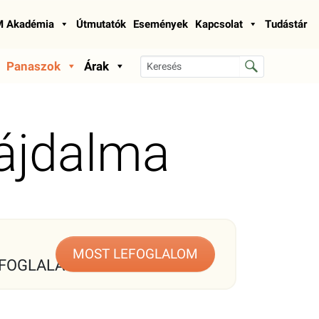
 Akadémia
Útmutatók
Események
Kapcsolat
Tudástár
Panaszok
Árak
ájdalma
MOST LEFOGLALOM
FOGLALÁS