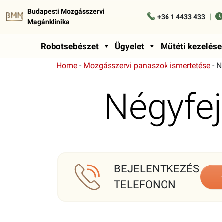
Budapesti Mozgásszervi
|
+36 1 4433 433
Magánklinika
Robotsebészet
Ügyelet
Műtéti kezelése
Home
-
Mozgásszervi panaszok ismertetése
-
N
Négyfe
BEJELENTKEZÉS
TELEFONON