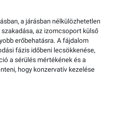
tásban, a járásban nélkülözhetetlen
ll. szakadása, az izomcsoport külső
yobb erőbehatásra. A fájdalom
odási fázis időbeni lecsökkenése,
táció a sérülés mértékének és a
nteni, hogy konzervatív kezelése