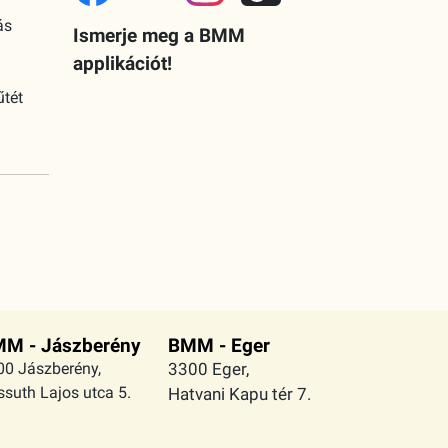
ás
Ismerje meg a BMM
applikációt!
űtét
M - Jászberény
BMM - Eger
00 Jászberény,
3300 Eger,
suth Lajos utca 5.
Hatvani Kapu tér 7.