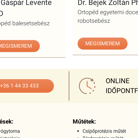
. Gáspár Levente
Dr. Bejek Zoltán 
Ortopéd egyetemi doce
D
robotsebész
opéd balesetsebész
MEGISMEREM
MEGISMEREM
ONLINE
+36 1 44 33 433
IDŐPONT
ések:
Műtétek:
ógytorna
Csípőprotézis műtét