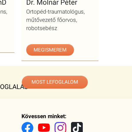
PhD
Dr. Molnár Péter
ns,
Ortopéd-traumatológus,
műtővezető főorvos,
robotsebész
MEGISMEREM
MOST LEFOGLALOM
FOGLALÁS
Kövessen minket: