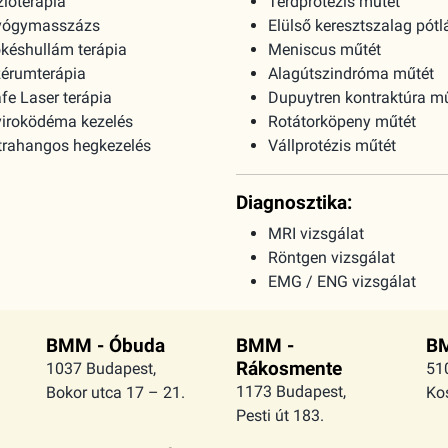
zioterápia
Térdprotézis műtét
yógymasszázs
Elülső keresztszalag pótl
késhullám terápia
Meniscus műtét
érumterápia
Alagútszindróma műtét
fe Laser terápia
Dupuytren kontraktúra m
iroködéma kezelés
Rotátorköpeny műtét
trahangos hegkezelés
Vállprotézis műtét
Diagnosztika:
MRI vizsgálat
Röntgen vizsgálat
EMG / ENG vizsgálat
BMM - Óbuda
BMM -
BM
Rákosmente
1037 Budapest,
51
1173 Budapest,
Bokor utca 17 – 21.
Kos
Pesti út 183.