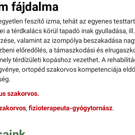
m fájdalma
gyetlen feszítő izma, tehát az egyenes testtar
ei a térdkalács körül tapadó inak gyulladása, i
rzése, valamint az izompólya beszakadása nag
özbeni előredőlés, a támaszkodási és elrugaszk
, mely térdízületi kopáshoz vezethet. A rehabili
ggvénye, ortopéd szakorvos kompetenciája eldö
ség.
us szakorvos.
szakorvos
,
fizioterapeuta-gyógytornász
.
saink