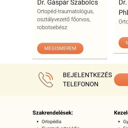
Dr. Gáspár Szabolcs
Dr
Ortopéd-traumatológus,
Ph
osztályvezető főorvos,
Ort
robotsebész
MEGISMEREM
BEJELENTKEZÉS
TELEFONON
Szakrendelések:
Kezel
Ortopédia
Gy