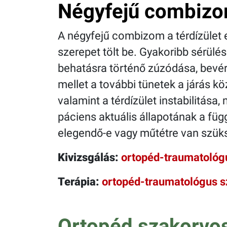
Négyfejű combizo
A négyfejű combizom a térdízület e
szerepet tölt be. Gyakoribb sérülés
behatásra történő zúzódása, bevé
mellet a további tünetek a járás k
valamint a térdízület instabilitása
páciens aktuális állapotának a fü
elegendő-e vagy műtétre van szük
Kivizsgálás:
ortopéd-traumatológ
Terápia:
ortopéd-traumatológus 
Ortopéd szakorvo