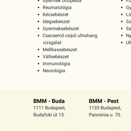
Gyermek ortopédia
Fi
Reumatológia
G
Kézsebészet
Lö
Idegsebészet
Sz
Gyermeksebészet
Sa
Csecsemő csípő ultrahang
Ny
vizsgálat
Ul
Mellkassebészet
Vállsebészet
Immunológia
Neurológia
BMM - Buda
BMM - Pest
1111 Budapest,
1133 Budapest,
Budafoki út 15.
Pannónia u. 70.