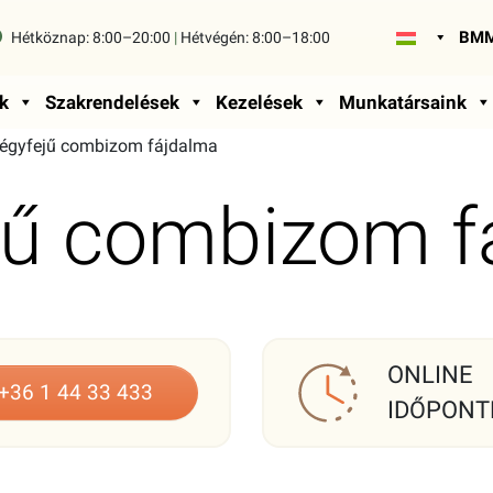
BMM
Hétköznap:
8:00–20:00
|
Hétvégén:
8:00–18:00
k
Szakrendelések
Kezelések
Munkatársaink
égyfejű combizom fájdalma
jű combizom f
ONLINE
+36 1 44 33 433
IDŐPONT