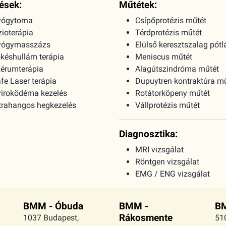
ések:
Műtétek:
ógytorna
Csípőprotézis műtét
zioterápia
Térdprotézis műtét
yógymasszázs
Elülső keresztszalag pótl
késhullám terápia
Meniscus műtét
érumterápia
Alagútszindróma műtét
fe Laser terápia
Dupuytren kontraktúra m
iroködéma kezelés
Rotátorköpeny műtét
trahangos hegkezelés
Vállprotézis műtét
Diagnosztika:
MRI vizsgálat
Röntgen vizsgálat
EMG / ENG vizsgálat
BMM - Óbuda
BMM -
BM
Rákosmente
1037 Budapest,
51