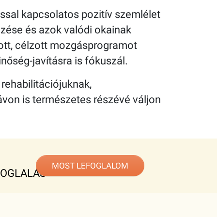
sal kapcsolatos pozitív szemlélet
ezése és azok valódi okainak
ott, célzott mozgásprogramot
nőség-javításra is fókuszál.
rehabilitációjuknak,
von is természetes részévé váljon
MOST LEFOGLALOM
FOGLALÁS