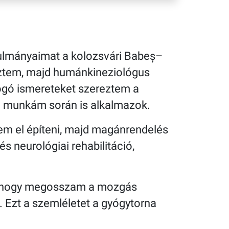
nulmányaimat a kolozsvári Babeș–
ztem, majd humánkineziológus
gó ismereteket szereztem a
i munkám során is alkalmazok.
em el építeni, majd magánrendelés
s neurológiai rehabilitáció,
om, hogy megosszam a mozgás
 Ezt a szemléletet a gyógytorna