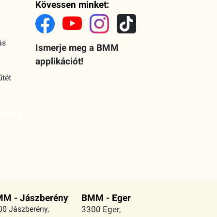
Kövessen minket:
ás
Ismerje meg a BMM
applikációt!
űtét
M - Jászberény
BMM - Eger
00 Jászberény,
3300 Eger,