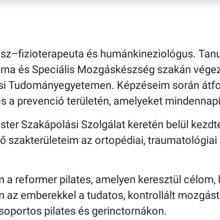
nász–fizioterapeuta és humánkineziológus. Ta
na és Speciális Mozgáskészség szakán vége
si Tudományegyetemen. Képzéseim során átfo
és a prevenció területén, amelyeket mindennap
er Szakápolási Szolgálat keretén belül kezdt
szakterületeim az ortopédiai, traumatológiai é
m a reformer pilates, amelyen keresztül cél
az emberekkel a tudatos, kontrollált mozgást.
soportos pilates és gerinctornákon.