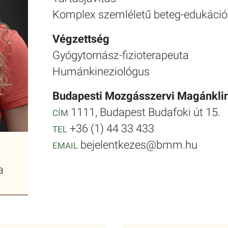
Komplex szemléletű beteg-edukáció
Végzettség
Gyógytornász-fizioterapeuta
Humánkineziológus
Budapesti Mozgásszervi Magánklin
1111, Budapest Budafoki út 15.
CÍM
+36 (1) 44 33 433
TEL
bejelentkezes@bmm.hu
EMAIL
a