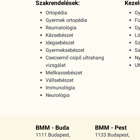
Szakrendelések:
Kezel
Ortopédia
Gy
Gyermek ortopédia
Fi
Reumatológia
G
Kézsebészet
Lö
Idegsebészet
Sz
Gyermeksebészet
Sa
Csecsemő csípő ultrahang
Ny
vizsgálat
Ul
Mellkassebészet
Vállsebészet
Immunológia
Neurológia
BMM - Buda
BMM - Pest
1111 Budapest,
1133 Budapest,