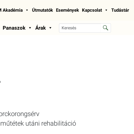
 Akadémia
Útmutatók
Események
Kapcsolat
Tudástár
Panaszok
Árak
A
orckorongsérv
műtétek utáni rehabilitáció