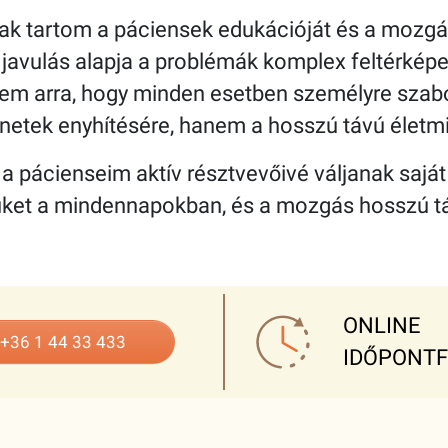
 tartom a páciensek edukációját és a mozgás
s javulás alapja a problémák komplex feltérkép
em arra, hogy minden esetben személyre szab
netek enyhítésére, hanem a hosszú távú életmi
pácienseim aktív résztvevőivé váljanak saját 
ket a mindennapokban, és a mozgás hosszú tá
ONLINE
+36 1 44 33 433
IDŐPONT