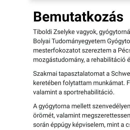
Bemutatkozás
Tiboldi Zselyke vagyok, gyógytor
Bolyai Tudományegyetem Gyógytor
mesterfokozatot szereztem a Péc
mozgástudomány, a rehabilitáció 
Szakmai tapasztalatomat a Schwest
keretében folytattam munkámat. Fő 
valamint a sportrehabilitáció.
A gyógytorna mellett szenvedélye
örömét, valamint megszerettessem 
során éppúgy képviselem, mint a c