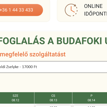
ONLINE
+36 1 44 33 433
IDŐPONT
FOGLALÁS A BUDAFOKI 
 megfelelő szolgáltatást
SZE
CS
P
08.12
08.13
08.14