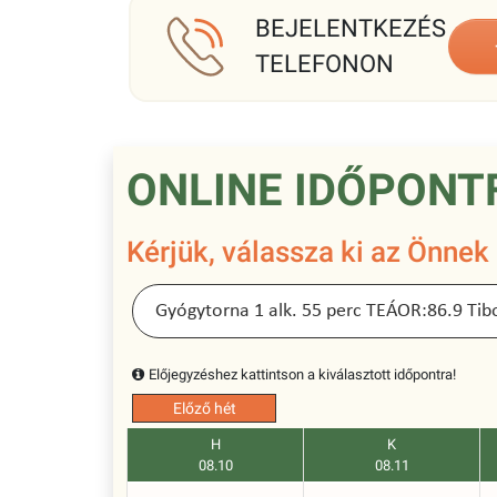
BEJELENTKEZÉS
TELEFONON
ONLINE IDŐPONT
Kérjük, válassza ki az Önnek
Előjegyzéshez kattintson a kiválasztott időpontra!
Előző hét
H
K
08.10
08.11