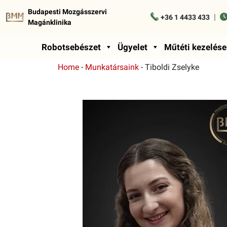
Budapesti Mozgásszervi
|
+36 1 4433 433
Magánklinika
Robotsebészet
Ügyelet
Műtéti kezelése
Home
-
Munkatársaink
-
Tiboldi Zselyke