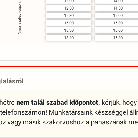
12:00
14:00
Nincs szabad időpont!
12:30
14:30
15:30
15:00
16:00
15:30
16:30
16:00
18:30
16:30
lalásról
 hétre
nem talál szabad időpontot,
kérjük, hogy 
 telefonszámon! Munkatársaink készséggel áll
shoz vagy másik szakorvoshoz a panaszának me