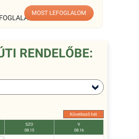
MOST LEFOGLALOM
FOGLALÁS
ÚTI RENDELŐBE:
Következő hét
SZO
V
08.15
08.16