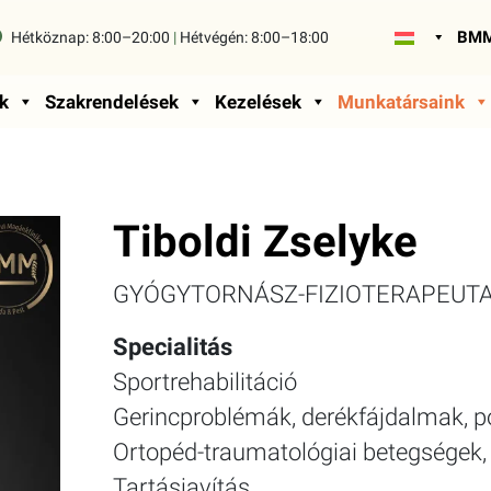
BMM
Hétköznap:
8:00–20:00
|
Hétvégén:
8:00–18:00
k
Szakrendelések
Kezelések
Munkatársaink
Tiboldi Zselyke
GYÓGYTORNÁSZ-FIZIOTERAPEUT
Specialitás
Sportrehabilitáció
Gerincproblémák, derékfájdalmak, p
Ortopéd-traumatológiai betegségek, 
Tartásjavítás