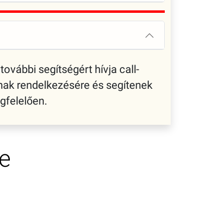
további segítségért hívja call-
nak rendelkezésére és segítenek
gfelelően.
e