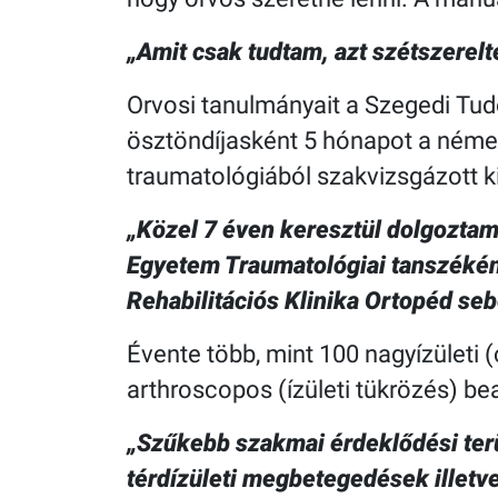
„Amit csak tudtam, azt szétszerel
Orvosi tanulmányait a Szegedi Tu
ösztöndíjasként 5 hónapot a német
traumatológiából szakvizsgázott k
„Közel 7 éven keresztül dolgoztam
Egyetem Traumatológiai tanszéké
Rehabilitációs Klinika Ortopéd se
Évente több, mint 100 nagyízületi (c
arthroscopos (ízületi tükrözés) b
„Szűkebb szakmai érdeklődési terü
térdízületi megbetegedések illetv