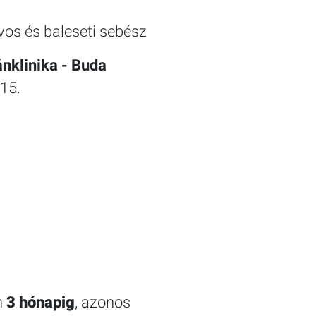
os és baleseti sebész
nklinika - Buda
15.
n
3 hónapig
, azonos