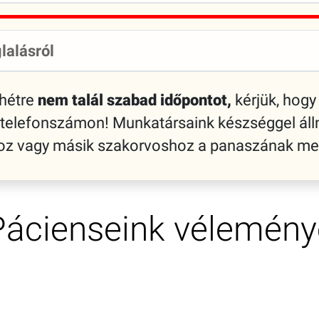
lalásról
 hétre
nem talál szabad időpontot,
kérjük, hogy 
 telefonszámon! Munkatársaink készséggel áll
shoz vagy másik szakorvoshoz a panaszának me
Pácienseink vélemény