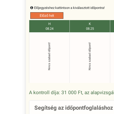
Előjegyzéshez kattintson a kiválasztott időpontra!
Előző hét
H
K
08.24
08.25
Nincs szabad időpont!
Nincs szabad időpont!
A kontroll díja: 31 000 Ft, az alapvizsg
Segítség az időpontfoglaláshoz