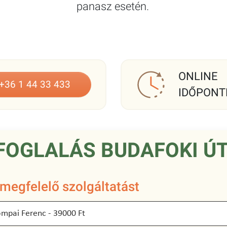
panasz esetén.
ONLINE
+36 1 44 33 433
IDŐPONT
FOGLALÁS BUDAFOKI ÚT
 megfelelő szolgáltatást