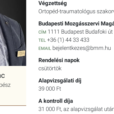
Végzettség
Ortopéd-traumatológus szakorv
Budapesti Mozgásszervi Magá
1111 Budapest Budafoki út 
CÍM
+36 (1) 44 33 433
TEL
bejelentkezes@bmm.hu
EMAIL
Rendelési napok
csütörtök
nc
Alapvizsgálati díj
ebész
39 000 Ft
A kontroll díja
31 000 Ft, az alapvizsgálat utá