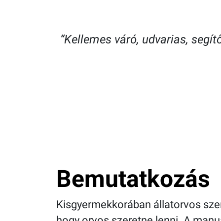
“Kellemes váró, udvarias, segí
Bemutatkozás
Kisgyermekkorában állatorvos szere
hogy orvos szeretne lenni. A manua