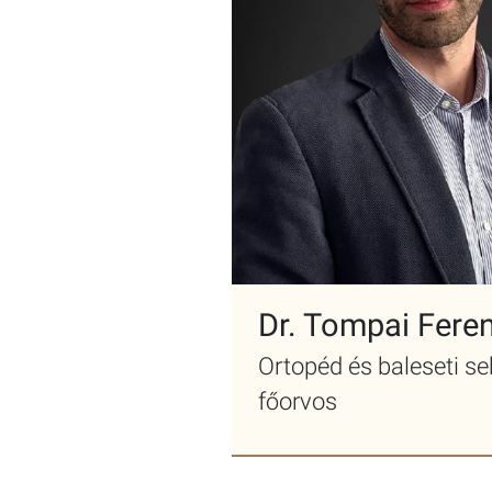
Dr. Tompai Fere
Ortopéd és baleseti s
főorvos