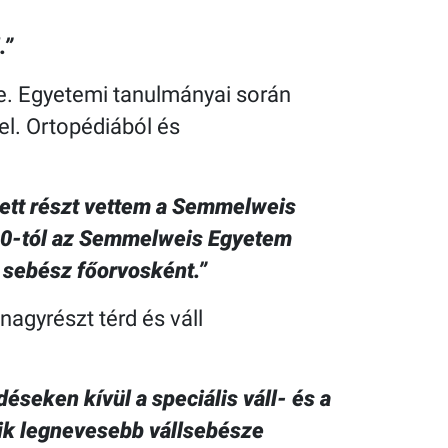
.”
e. Egyetemi tanulmányai során
l. Ortopédiából és
lett részt vettem a Semmelweis
20-tól az Semmelweis Egyetem
 sebész főorvosként.”
 nagyrészt térd és váll
eken kívül a speciális váll- és a
yik legnevesebb vállsebésze