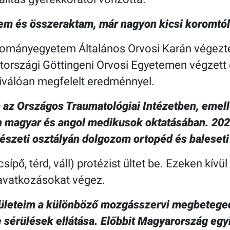
tem és összeraktam, már nagyon kicsi koromtól
dományegyetem Általános Orvosi Karán végezt
országi Göttingeni Orvosi Egyetemen végzett e
iválóan megfelelt eredménnyel.
 az Országos Traumatológiai Intézetben, emel
n magyar és angol medikusok oktatásában. 20
bészeti osztályán dolgozom ortopéd és baleseti
sípő, térd, váll) protézist ültet be. Ezeken kívül
eavatkozásokat végez.
leteim a különböző mozgásszervi megbetegedés
e sérülések ellátása. Előbbit Magyarország eg