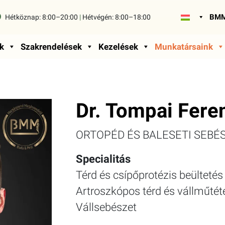
BMM
Hétköznap:
8:00–20:00
|
Hétvégén:
8:00–18:00
k
Szakrendelések
Kezelések
Munkatársaink
Dr. Tompai Fere
ORTOPÉD ÉS BALESETI SEBÉ
Specialitás
Térd és csípőprotézis beültetés
Artroszkópos térd és vállműtét
Vállsebészet