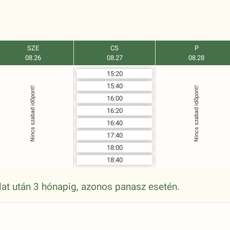
SZE
CS
P
08.26
08.27
08.28
15:20
15:40
Nincs szabad időpont!
Nincs szabad időpont!
16:00
16:20
16:40
17:40
18:00
18:40
álat után 3 hónapig, azonos panasz esetén.