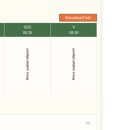
Következő hét
SZO
V
08.29
08.30
Nincs szabad időpont!
Nincs szabad időpont!