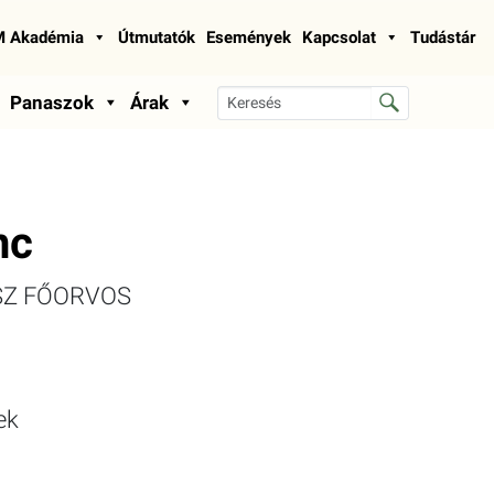
 Akadémia
Útmutatók
Események
Kapcsolat
Tudástár
Panaszok
Árak
nc
SZ FŐORVOS
ek