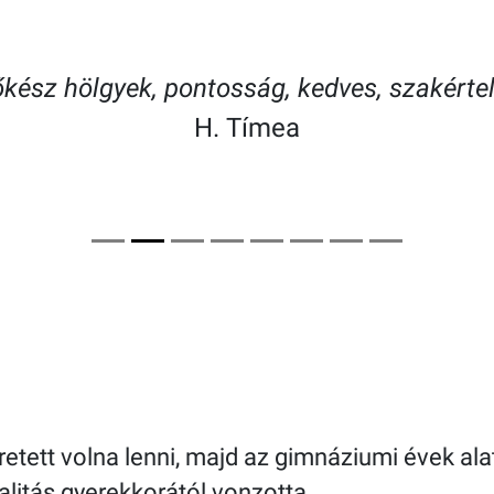
tőkész hölgyek, pontosság, kedves, szakér
H. Tímea
tett volna lenni, majd az gimnáziumi évek ala
litás gyerekkorától vonzotta.