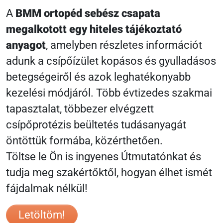
A
BMM ortopéd sebész csapata
megalkotott egy hiteles tájékoztató
anyagot
, amelyben részletes információt
adunk a csípőízület kopásos és gyulladásos
betegségeiről és azok leghatékonyabb
kezelési módjáról. Több évtizedes szakmai
tapasztalat, többezer elvégzett
csípőprotézis beültetés tudásanyagát
öntöttük formába, közérthetően.
Töltse le Ön is ingyenes Útmutatónkat és
tudja meg szakértőktől, hogyan élhet ismét
fájdalmak nélkül!
Letöltöm!