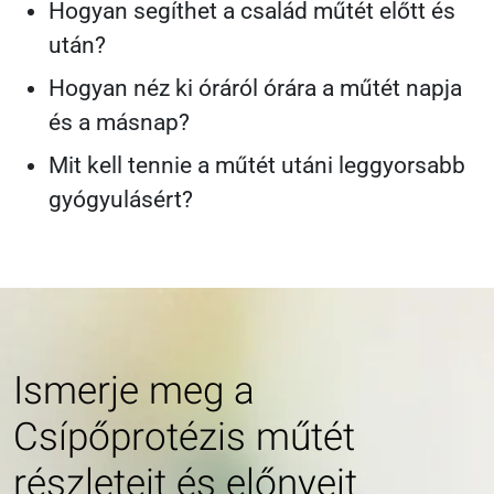
Hogyan segíthet a család műtét előtt és
után?
Hogyan néz ki óráról órára a műtét napja
és a másnap?
Mit kell tennie a műtét utáni leggyorsabb
gyógyulásért?
Ismerje meg a
Csípőprotézis műtét
részleteit és előnyeit