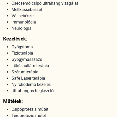
Csecsemő csípő ultrahang vizsgálat
Mellkassebészet
Vállsebészet
Immunológia
Neurológia
Kezelések:
Gyógytorna
Fizioterápia
Gyógymasszázs
Lökéshullám terápia
Szérumterápia
Safe Laser terápia
Nyiroködéma kezelés
Ultrahangos hegkezelés
Műtétek:
Csípőprotézis műtét
Térdprotézis műtét