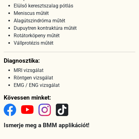
Elülső keresztszalag pótlás
Meniscus műtét
Alagútszindróma műtét
Dupuytren kontraktúra műtét
Rotátorköpeny műtét
Vállprotézis műtét
Diagnosztika:
MRI vizsgálat
Röntgen vizsgálat
EMG / ENG vizsgálat
Kövessen minket:
Ismerje meg a BMM applikációt!