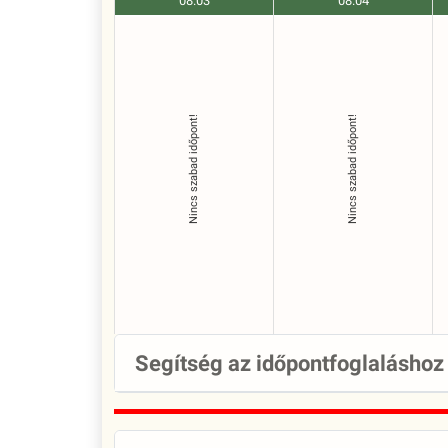
08.03
08.04
Nincs szabad időpont!
Nincs szabad időpont!
Segítség az időpontfoglaláshoz