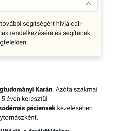
további segítségért hívja call-
nak rendelkezésére és segítenek
gfelelően.
gtudományi Karán
. Azóta szakmai
 5 éven keresztül
oködémás páciensek
kezelésében
ytornászként.