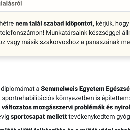
lalásról
 hétre
nem talál szabad időpontot,
kérjük, hogy 
 telefonszámon! Munkatársaink készséggel áll
shoz vagy másik szakorvoshoz a panaszának me
z diplomámat a
Semmelweis Egyetem Egészsé
sportrehabilitációs környezetben is építettem:
l
változatos mozgásszervi problémák és nyir
évig
sportcsapat mellett
tevékenykedtem gyóg