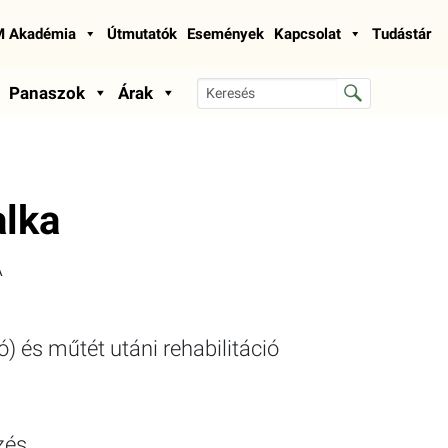
 Akadémia
Útmutatók
Események
Kapcsolat
Tudástár
Panaszok
Árak
alka
A
ió) és műtét utáni rehabilitáció
zés