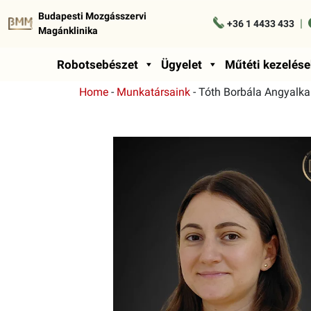
Budapesti Mozgásszervi
|
+36 1 4433 433
Magánklinika
Robotsebészet
Ügyelet
Műtéti kezelése
Home
-
Munkatársaink
-
Tóth Borbála Angyalka