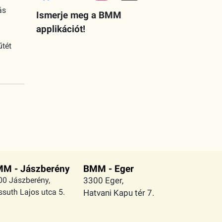
ás
Ismerje meg a BMM
applikációt!
űtét
M - Jászberény
BMM - Eger
00 Jászberény,
3300 Eger,
suth Lajos utca 5.
Hatvani Kapu tér 7.