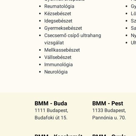
Reumatológia
G
Kézsebészet
Lö
Idegsebészet
Sz
Gyermeksebészet
Sa
Csecsemő csípő ultrahang
Ny
vizsgálat
Ul
Mellkassebészet
Vállsebészet
Immunológia
Neurológia
BMM - Buda
BMM - Pest
1111 Budapest,
1133 Budapest,
Budafoki út 15.
Pannónia u. 70.