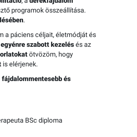
ilitáció
, a
derékfájdalom
sztő programok összeállítása.
elésében
.
 a páciens céljait, életmódját és
z
egyénre szabott kezelés
és az
orlatokat
ötvözöm, hogy
t
is elérjenek.
a
fájdalommentesebb és
erapeuta BSc diploma