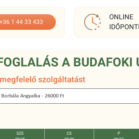
ONLINE
+36 1 44 33 433
IDŐPONT
FOGLALÁS A BUDAFOKI 
 megfelelő szolgáltatást
SZE
CS
P