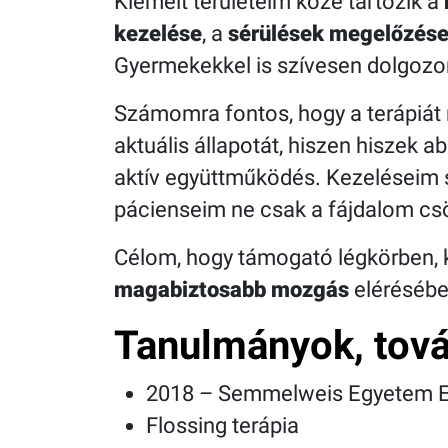
Kiemelt területeim közé tartozik a
kezelése
, a
sérülések megelőzés
Gyermekekkel is szívesen dolgoz
Számomra fontos, hogy a terápiát m
aktuális állapotát, hiszen hiszek 
aktív együttműködés. Kezeléseim 
pácienseim ne csak a fájdalom c
Célom, hogy támogató légkörben, 
magabiztosabb mozgás
elérésébe
Tanulmányok, tov
2018 – Semmelweis Egyetem Eg
Flossing terápia