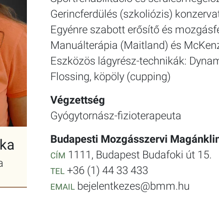
Gerincferdülés (szkoliózis) konzerva
Egyénre szabott erősítő és mozgásf
Manuálterápia (Maitland) és McKenz
Eszközös lágyrész-technikák: Dyna
Flossing, köpöly (cupping)
Végzettség
Gyógytornász-fizioterapeuta
Budapesti Mozgásszervi Magánklin
lka
1111, Budapest Budafoki út 15.
CÍM
a
+36 (1) 44 33 433
TEL
bejelentkezes@bmm.hu
EMAIL