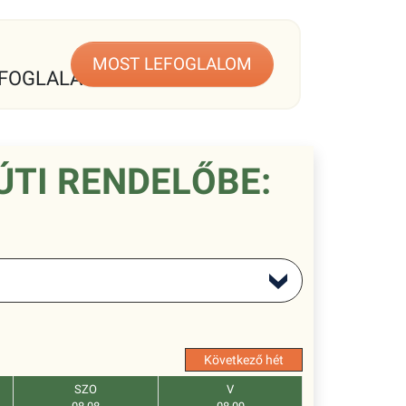
MOST LEFOGLALOM
FOGLALÁS
ÚTI RENDELŐBE:
Következő hét
SZO
V