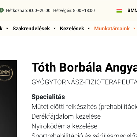
BMM
Hétköznap:
8:00–20:00
|
Hétvégén:
8:00–18:00
k
Szakrendelések
Kezelések
Munkatársaink
Tóth Borbála Angy
GYÓGYTORNÁSZ-FIZIOTERAPEUT
Specialitás
Műtét előtti felkészítés (prehabilitác
Derékfájdalom kezelése
Nyiroködéma kezelése
Sportrehabilitáció és sérülésmegelő