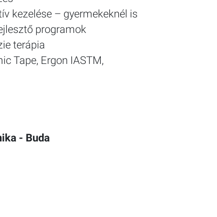
tív kezelése – gyermekeknél is
ejlesztő programok
ie terápia
mic Tape, Ergon IASTM,
ika - Buda