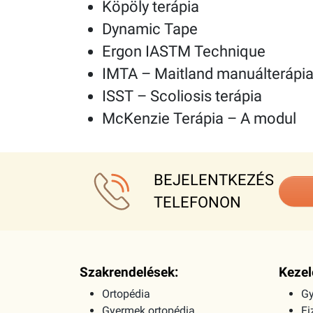
Köpöly terápia
Dynamic Tape
Ergon IASTM Technique
IMTA – Maitland manuálterápia 
ISST – Scoliosis terápia
McKenzie Terápia – A modul
BEJELENTKEZÉS
TELEFONON
Szakrendelések:
Kezel
Ortopédia
Gy
Gyermek ortopédia
Fi