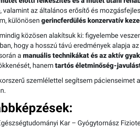
műtét előtti felkészítés és a műtét utáni rehab
e
, valamint az általános erősítő és mozgásfejle
om, különösen
gerincferdülés konzervatív kez
indig közösen alakítsuk ki: figyelembe veszem
abban, hogy a hosszú távú eredmények alapja a
során a
manuális technikákat és az aktív gyak
sökkenését, hanem
tartós életminőség-javulás
korszerű szemlélettel segítsem pácienseimet 
n.
ábbképzések:
észségtudományi Kar – Gyógytornász Fiziot