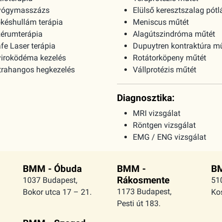
yógymasszázs
Elülső keresztszalag pótl
késhullám terápia
Meniscus műtét
érumterápia
Alagútszindróma műtét
fe Laser terápia
Dupuytren kontraktúra m
iroködéma kezelés
Rotátorköpeny műtét
trahangos hegkezelés
Vállprotézis műtét
Diagnosztika:
MRI vizsgálat
Röntgen vizsgálat
EMG / ENG vizsgálat
BMM - Óbuda
BMM -
BM
Rákosmente
1037 Budapest,
51
1173 Budapest,
Bokor utca 17 – 21.
Kos
Pesti út 183.