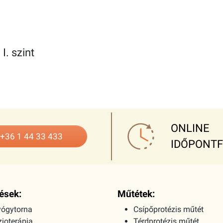
I. szint
ONLINE
+36 1 44 33 433
IDŐPONT
ések:
Műtétek:
ógytorna
Csípőprotézis műtét
zioterápia
Térdprotézis műtét