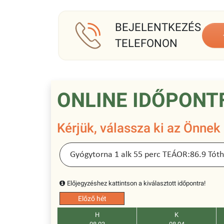
BEJELENTKEZÉS
TELEFONON
ONLINE IDŐPONT
Kérjük, válassza ki az Önnek
Előjegyzéshez kattintson a kiválasztott időpontra!
Előző hét
H
K