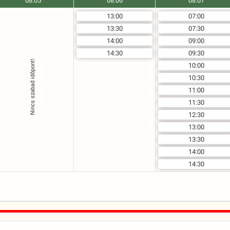
08.05
08.06
08.07
13:00
07:00
13:30
07:30
14:00
09:00
14:30
09:30
Nincs szabad időpont!
10:00
10:30
11:00
11:30
12:30
13:00
13:30
14:00
14:30